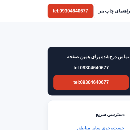
راهنمای چاپ بنر
tel:09304640677
تماس درج‌شده برای همین صفحه
tel:09304640677
tel:09304640677
دسترسی سریع
جست‌وجوی سایر مناطق