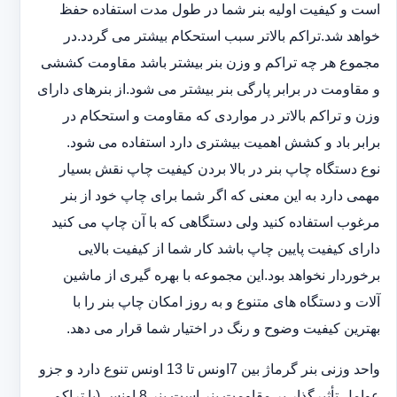
است و کیفیت اولیه بنر شما در طول مدت استفاده حفظ
خواهد شد.‎تراکم بالاتر سبب استحکام بیشتر می گردد.در
مجموع هر چه تراکم و وزن بنر بیشتر باشد مقاومت کششی
و مقاومت در ‏برابر پارگی بنر بیشتر می شود.از بنرهای دارای
وزن و تراکم بالاتر در مواردی که مقاومت و استحکام در
برابر باد و ‏کشش اهمیت بیشتری دارد استفاده می شود‎.‎
نوع دستگاه چاپ بنر در بالا بردن کیفیت چاپ نقش بسیار
مهمی دارد به این معنی که اگر شما برای چاپ خود از بنر
‏مرغوب استفاده کنید ولی دستگاهی که با آن چاپ می کنید
دارای کیفیت پایین چاپ باشد کار شما از کیفیت بالایی
برخوردار ‏نخواهد بود.این مجموعه با بهره گیری از ماشین
آلات و دستگاه های متنوع و به روز امکان چاپ بنر را با
بهترین کیفیت ‏وضوح و رنگ در اختیار شما قرار می دهد.‏‎
واحد وزنی بنر گرماژ بین ‏‎7‎‏اونس تا 13 اونس تنوع دارد و جزو
عوامل تأثیرگذار بر مقاومت بنر است.بنر 8 اونس (با ‏تراکم