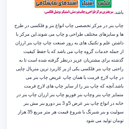
باشد.
چاپ بنر در مرکز تخصصی چاپ انواع بنر و فلکسی در طرح
ها و سایزهای مختلف طراحی و چاپ می شوند.این مرکز با
داشتن علم و تکنیک های به روز صنعت چاپ چاپ بنر ارزان
از جمله خدمات گروه چاپ می باشد که با حفظ کیفیت
گذشته برای مشتریان عزیز درنظر گرفته شده است تا به
راحتی چاپ بنر فلکسی یکی از پر کاربرد ترین متریال چاپی
در چاپ لارج فرمت یا همان چاپ عریض چاپ بنر می
باشد.آنچه که چاپ بنر را از سایر چاپ های لارج فرمت
متمایز چاپ بنر وچاپ بنر فوریو چاپ بنر ارزان چاپ بنر در
خانه در انواع چاپ بنر عرض 5و 3 بنر دورو بنر مش بنر
سولیت و بنر شبرنگ با شروع قیمت هر متر مربع 35 هزار
تومان تولید می شود