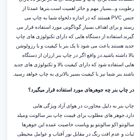
رطوبت و...بسیار مهم و حائز اهمیت است.بنرها عمدتا از
جنس PVC هستند که در اندازه دلخواه شما به چاپ می
رسند و برای اهداف بسیار گوناگونی مورد استفاده قرار می
گیرند.استفاده از دستگاه هایی که دارای تکنولوژی های چاپ
جدید هستند باعث می شود تا یک بنر با کیفیت و با رزولوشن
بالا داشته باشید.در واقع اگر در چاپ بنر ارزان از دستگاه
هایی استفاده شود که دارای کیفیت بالا و تکنولوژی های جدید
باشند بنر شما نیز با کیفیت بسیر بالاتری به چاپ خواهد رسید.
در چاپ بنر چه جوهرهای مورد استفاده قرار میگیرد؟
چاپ بنر به دلیل مجاورت در هوای آزاد ویژگی هایی
دارد.جوهر های مطلوب برای قیمت چاپ بنر سالونت ‏و‏‏میلد
سالونت‎و ‎‏اکو سالونت‎‎‏و یو وی‎‏است خاصیت عمده این ‏جوهرها
ثبات و عدم افت رنگ در مقابل نور آفتاب و عوامل محیطی