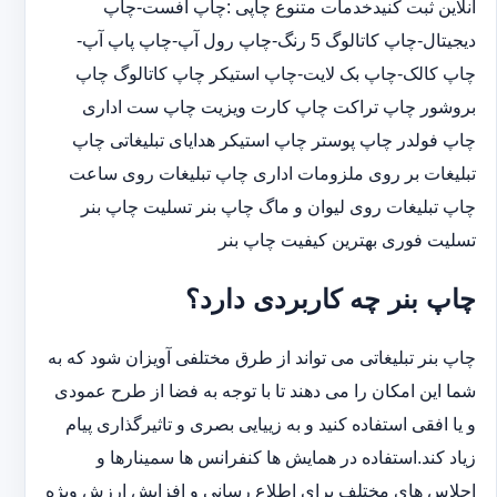
آنلاین ثبت کنیدخدمات متنوع چاپی :چاپ افست-چاپ
دیجیتال-چاپ کاتالوگ 5 رنگ-چاپ رول آپ-چاپ پاپ آپ-
چاپ کالک-چاپ بک لایت-چاپ استیکر چاپ کاتالوگ چاپ
بروشور چاپ تراکت چاپ کارت ویزیت چاپ ست اداری
چاپ فولدر چاپ پوستر چاپ استیکر هدایای تبلیغاتی چاپ
تبلیغات بر روی ملزومات اداری چاپ تبلیغات روی ساعت
چاپ تبلیغات روی لیوان و ماگ چاپ بنر تسلیت چاپ بنر
تسلیت فوری بهترین کیفیت چاپ بنر
چاپ بنر چه کاربردی دارد؟
چاپ بنر تبلیغاتی می تواند از طرق مختلفی آویزان شود که به
شما این امکان را می دهند تا با توجه به فضا از طرح عمودی
و یا افقی استفاده کنید و به زییایی بصری و تاثیرگذاری پیام
زیاد کند.استفاده در همایش ها کنفرانس ها سمینارها و
اجلاس های مختلف برای اطلاع رسانی و افزایش ارزش ویژه