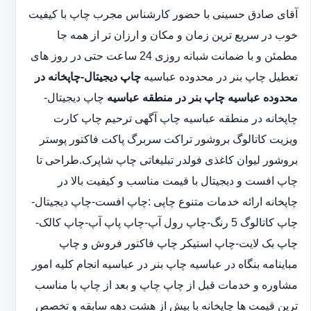
آقای صادق حسینی با حضور کارشناس مجرب چاپ با کیفیت
خوب در سریع ترین زمان و مکان و ارزان تر از همه جا
مطمئن و با ضمانت شبانه روزی 24 ساعت حتی در روز های
تعطیل چاپ بنر در محدوده عباسیه
چاپ دیجیتال-چاپخانه در
محدوده عباسیه
چاپ بنر در منطقه عباسیه
چاپ دیجیتال-
چاپخانه در منطقه عباسیه چاپ آگهی ترحیم چاپ کارت
ویزیت کاتالوگ بروشور تراکت سربرگ پاکت فاکتور پوستر
بروشور لیوان کاغذی فولدر تبلیغاتی چاپ شاپرک.طراحی تا
چاپ افست و دیجیتال با قیمت مناسب و کیفیت بالا در
چاپخانه ارائه خدمات متنوع چاپی :چاپ افست-چاپ دیجیتال-
چاپ کاتالوگ 5 رنگ-چاپ رول آپ-چاپ پاپ آپ-چاپ کالک-
چاپ بک لایت-چاپ استیکر چاپ فاکتور فروش و چاپ
مباینامه بنگاه در عباسیه چاپ بنر در عباسیه انجام کلیه امور
مشاوره و خدمات قبل از چاپ چاپ و بعد از چاپ با مناسب
ترین قیمت ها چاپخانه با بیش از هشت دهه سابقه و تخصص