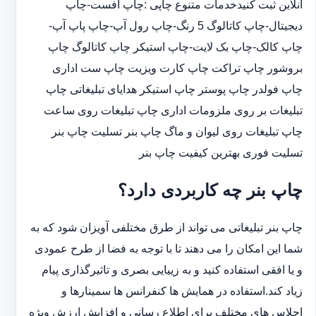
آنلاین ثبت کنیدخدمات متنوع چاپی :چاپ افست-چاپ
دیجیتال-چاپ کاتالوگ 5 رنگ-چاپ رول آپ-چاپ پاپ آپ-
چاپ کالک-چاپ بک لایت-چاپ استیکر چاپ کاتالوگ چاپ
بروشور چاپ تراکت چاپ کارت ویزیت چاپ ست اداری
چاپ فولدر چاپ پوستر چاپ استیکر هدایای تبلیغاتی چاپ
تبلیغات بر روی ملزومات اداری چاپ تبلیغات روی ساعت
چاپ تبلیغات روی لیوان و ماگ چاپ بنر تسلیت چاپ بنر
تسلیت فوری بهترین کیفیت چاپ بنر
چاپ بنر چه کاربردی دارد؟
چاپ بنر تبلیغاتی می تواند از طرق مختلفی آویزان شود که به
شما این امکان را می دهند تا با توجه به فضا از طرح عمودی
و یا افقی استفاده کنید و به زییایی بصری و تاثیرگذاری پیام
زیاد کند.استفاده در همایش ها کنفرانس ها سمینارها و
اجلاس های مختلف برای اطلاع رسانی و افزایش ارزش ویژه