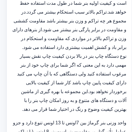
است و کیفیت اولیه بنر شما در طول مدت استفاده حفظ
خواهد شد.‎تراکم بالاتر سبب استحکام بیشتر می گردد.در
مجموع هر چه تراکم و وزن بنر بیشتر باشد مقاومت کششی
و مقاومت در ‏برابر پارگی بنر بیشتر می شود.از بنرهای دارای
وزن و تراکم بالاتر در مواردی که مقاومت و استحکام در
برابر باد و ‏کشش اهمیت بیشتری دارد استفاده می شود‎.‎
نوع دستگاه چاپ بنر در بالا بردن کیفیت چاپ نقش بسیار
مهمی دارد به این معنی که اگر شما برای چاپ خود از بنر
‏مرغوب استفاده کنید ولی دستگاهی که با آن چاپ می کنید
دارای کیفیت پایین چاپ باشد کار شما از کیفیت بالایی
برخوردار ‏نخواهد بود.این مجموعه با بهره گیری از ماشین
آلات و دستگاه های متنوع و به روز امکان چاپ بنر را با
بهترین کیفیت ‏وضوح و رنگ در اختیار شما قرار می دهد.‏‎
واحد وزنی بنر گرماژ بین ‏‎7‎‏اونس تا 13 اونس تنوع دارد و جزو
عوامل تأثیرگذار بر مقاومت بنر است.بنر 8 اونس (با ‏تراکم