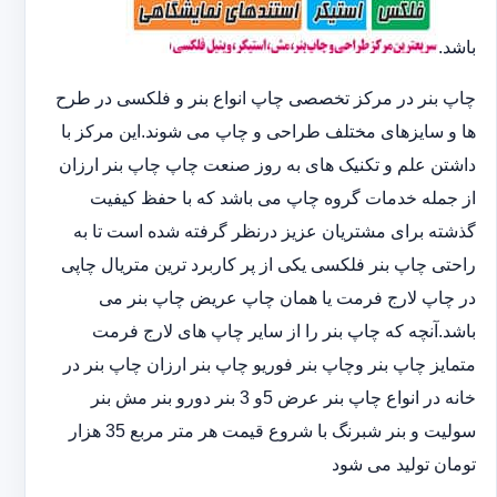
باشد.
چاپ بنر در مرکز تخصصی چاپ انواع بنر و فلکسی در طرح
ها و سایزهای مختلف طراحی و چاپ می شوند.این مرکز با
داشتن علم و تکنیک های به روز صنعت چاپ چاپ بنر ارزان
از جمله خدمات گروه چاپ می باشد که با حفظ کیفیت
گذشته برای مشتریان عزیز درنظر گرفته شده است تا به
راحتی چاپ بنر فلکسی یکی از پر کاربرد ترین متریال چاپی
در چاپ لارج فرمت یا همان چاپ عریض چاپ بنر می
باشد.آنچه که چاپ بنر را از سایر چاپ های لارج فرمت
متمایز چاپ بنر وچاپ بنر فوریو چاپ بنر ارزان چاپ بنر در
خانه در انواع چاپ بنر عرض 5و 3 بنر دورو بنر مش بنر
سولیت و بنر شبرنگ با شروع قیمت هر متر مربع 35 هزار
تومان تولید می شود