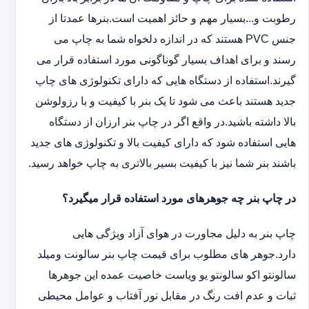
رطوبت و...بسیار مهم و حائز اهمیت است.بنرها عمدتا از
جنس PVC هستند که در اندازه دلخواه شما به چاپ می
رسند و برای اهداف بسیار گوناگونی مورد استفاده قرار می
گیرند.استفاده از دستگاه هایی که دارای تکنولوژی های چاپ
جدید هستند باعث می شود تا یک بنر با کیفیت و با رزولوشن
بالا داشته باشید.در واقع اگر در چاپ بنر ارزان از دستگاه
هایی استفاده شود که دارای کیفیت بالا و تکنولوژی های جدید
باشند بنر شما نیز با کیفیت بسیر بالاتری به چاپ خواهد رسید.
در چاپ بنر چه جوهرهای مورد استفاده قرار میگیرد؟
چاپ بنر به دلیل مجاورت در هوای آزاد ویژگی هایی
دارد.جوهر های مطلوب برای قیمت چاپ بنر سالونت ‏و‏‏میلد
سالونت‎و ‎‏اکو سالونت‎‎‏و یو وی‎‏است خاصیت عمده این ‏جوهرها
ثبات و عدم افت رنگ در مقابل نور آفتاب و عوامل محیطی