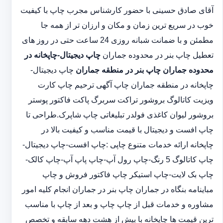
آقای صادق حسینی با حضور کارشناس مجرب چاپ با کیفیت
خوب در سریع ترین زمان و مکان و ارزان تر از همه جا
مطمئن و با ضمانت شبانه روزی 24 ساعت حتی در روز های
تعطیل چاپ بنر در محدوده جماران
چاپ دیجیتال-چاپخانه در
محدوده جماران
چاپ بنر در منطقه جماران
چاپ دیجیتال-
چاپخانه در منطقه جماران چاپ آگهی ترحیم چاپ کارت
ویزیت کاتالوگ بروشور تراکت سربرگ پاکت فاکتور پوستر
بروشور لیوان کاغذی فولدر تبلیغاتی چاپ شاپرک.طراحی تا
چاپ افست و دیجیتال با قیمت مناسب و کیفیت بالا در
چاپخانه ارائه خدمات متنوع چاپی :چاپ افست-چاپ دیجیتال-
چاپ کاتالوگ 5 رنگ-چاپ رول آپ-چاپ پاپ آپ-چاپ کالک-
چاپ بک لایت-چاپ استیکر چاپ فاکتور فروش و چاپ
مباینامه بنگاه در جماران چاپ بنر در جماران انجام کلیه امور
مشاوره و خدمات قبل از چاپ چاپ و بعد از چاپ با مناسب
ترین قیمت ها چاپخانه با بیش از هشت دهه سابقه و تخصص