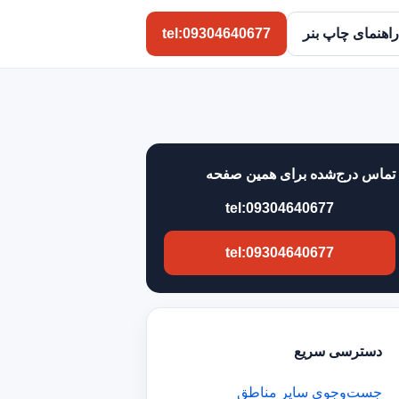
راهنمای چاپ بنر
tel:09304640677
تماس درج‌شده برای همین صفحه
tel:09304640677
tel:09304640677
دسترسی سریع
جست‌وجوی سایر مناطق