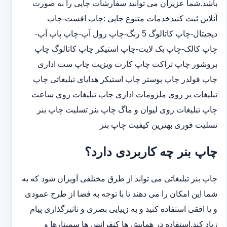
باشد.شما عزیزان می توانید سفارشات چاپی را به صورت
آنلاین ثبت کنیدخدمات متنوع چاپی :چاپ افست-چاپ
دیجیتال-چاپ کاتالوگ 5 رنگ-چاپ رول آپ-چاپ پاپ آپ-
چاپ کالک-چاپ بک لایت-چاپ استیکر چاپ کاتالوگ چاپ
بروشور چاپ تراکت چاپ کارت ویزیت چاپ ست اداری
چاپ فولدر چاپ پوستر چاپ استیکر هدایای تبلیغاتی چاپ
تبلیغات بر روی ملزومات اداری چاپ تبلیغات روی ساعت
چاپ تبلیغات روی لیوان و ماگ چاپ بنر تسلیت چاپ بنر
تسلیت فوری بهترین کیفیت چاپ بنر
چاپ بنر چه کاربردی دارد؟
چاپ بنر تبلیغاتی می تواند از طرق مختلفی آویزان شود که به
شما این امکان را می دهند تا با توجه به فضا از طرح عمودی
و یا افقی استفاده کنید و به زییایی بصری و تاثیرگذاری پیام
زیاد کند.استفاده در همایش ها کنفرانس ها سمینارها و