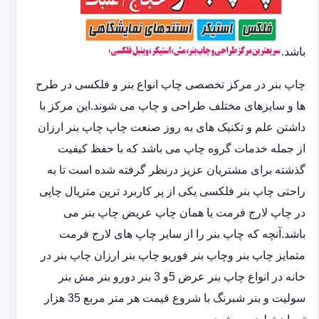
باشد.
چاپ بنر در مرکز تخصصی چاپ انواع بنر و فلکسی در طرح
ها و سایزهای مختلف طراحی و چاپ می شوند.این مرکز با
داشتن علم و تکنیک های به روز صنعت چاپ چاپ بنر ارزان
از جمله خدمات گروه چاپ می باشد که با حفظ کیفیت
گذشته برای مشتریان عزیز درنظر گرفته شده است تا به
راحتی چاپ بنر فلکسی یکی از پر کاربرد ترین متریال چاپی
در چاپ لارج فرمت یا همان چاپ عریض چاپ بنر می
باشد.آنچه که چاپ بنر را از سایر چاپ های لارج فرمت
متمایز چاپ بنر وچاپ بنر فوریو چاپ بنر ارزان چاپ بنر در
خانه در انواع چاپ بنر عرض 5و 3 بنر دورو بنر مش بنر
سولیت و بنر شبرنگ با شروع قیمت هر متر مربع 35 هزار