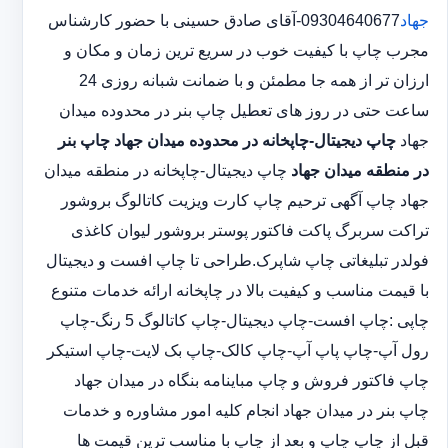
جهاد
09304640677-آقای صادق حسینی با حضور کارشناس
مجرب چاپ با کیفیت خوب در سریع ترین زمان و مکان و
ارزان تر از همه جا مطمئن و با ضمانت شبانه روزی 24
ساعت حتی در روز های تعطیل چاپ بنر در محدوده میدان
جهاد
چاپ دیجیتال-چاپخانه در محدوده میدان جهاد
چاپ بنر
در منطقه میدان جهاد
چاپ دیجیتال-چاپخانه در منطقه میدان
جهاد چاپ آگهی ترحیم چاپ کارت ویزیت کاتالوگ بروشور
تراکت سربرگ پاکت فاکتور پوستر بروشور لیوان کاغذی
فولدر تبلیغاتی چاپ شاپرک.طراحی تا چاپ افست و دیجیتال
با قیمت مناسب و کیفیت بالا در چاپخانه ارائه خدمات متنوع
چاپی :چاپ افست-چاپ دیجیتال-چاپ کاتالوگ 5 رنگ-چاپ
رول آپ-چاپ پاپ آپ-چاپ کالک-چاپ بک لایت-چاپ استیکر
چاپ فاکتور فروش و چاپ مباینامه بنگاه در میدان جهاد
چاپ بنر در میدان جهاد انجام کلیه امور مشاوره و خدمات
قبل از چاپ چاپ و بعد از چاپ با مناسب ترین قیمت ها