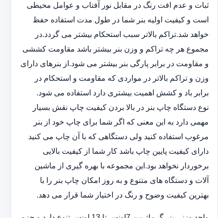
ثبات و عدم افت رنگ در مقابل نور آفتاب و عوامل محیطی
است و کیفیت اولیه بنر شما در طول مدت استفاده حفظ
خواهد شد.‎تراکم بالاتر سبب استحکام بیشتر می گردد.در
مجموع هر چه تراکم و وزن بنر بیشتر باشد مقاومت کششی
و مقاومت در ‏برابر پارگی بنر بیشتر می شود.از بنرهای دارای
وزن و تراکم بالاتر در مواردی که مقاومت و استحکام در
برابر باد و ‏کشش اهمیت بیشتری دارد استفاده می شود‎.‎
نوع دستگاه چاپ بنر در بالا بردن کیفیت چاپ نقش بسیار
مهمی دارد به این معنی که اگر شما برای چاپ خود از بنر
‏مرغوب استفاده کنید ولی دستگاهی که با آن چاپ می کنید
دارای کیفیت پایین چاپ باشد کار شما از کیفیت بالایی
برخوردار ‏نخواهد بود.این مجموعه با بهره گیری از ماشین
آلات و دستگاه های متنوع و به روز امکان چاپ بنر را با
بهترین کیفیت ‏وضوح و رنگ در اختیار شما قرار می دهد.‏‎
واحد وزنی بنر گرماژ بین ‏‎7‎‏اونس تا 13 اونس تنوع دارد و جزو