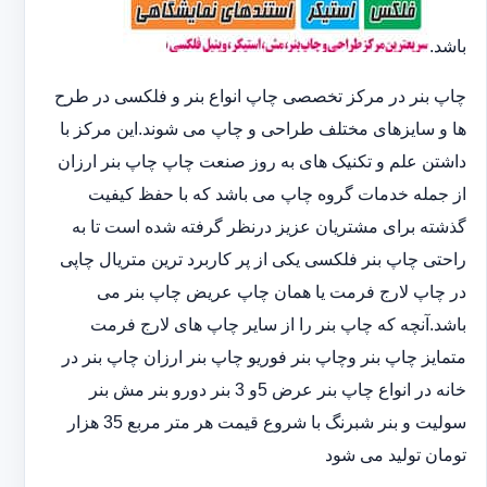
باشد.
چاپ بنر در مرکز تخصصی چاپ انواع بنر و فلکسی در طرح
ها و سایزهای مختلف طراحی و چاپ می شوند.این مرکز با
داشتن علم و تکنیک های به روز صنعت چاپ چاپ بنر ارزان
از جمله خدمات گروه چاپ می باشد که با حفظ کیفیت
گذشته برای مشتریان عزیز درنظر گرفته شده است تا به
راحتی چاپ بنر فلکسی یکی از پر کاربرد ترین متریال چاپی
در چاپ لارج فرمت یا همان چاپ عریض چاپ بنر می
باشد.آنچه که چاپ بنر را از سایر چاپ های لارج فرمت
متمایز چاپ بنر وچاپ بنر فوریو چاپ بنر ارزان چاپ بنر در
خانه در انواع چاپ بنر عرض 5و 3 بنر دورو بنر مش بنر
سولیت و بنر شبرنگ با شروع قیمت هر متر مربع 35 هزار
تومان تولید می شود