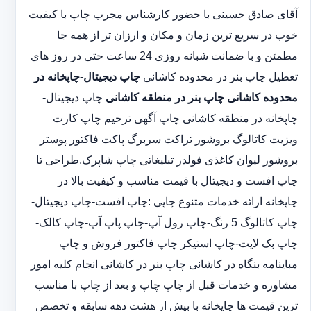
آقای صادق حسینی با حضور کارشناس مجرب چاپ با کیفیت
خوب در سریع ترین زمان و مکان و ارزان تر از همه جا
مطمئن و با ضمانت شبانه روزی 24 ساعت حتی در روز های
تعطیل چاپ بنر در محدوده کاشانی
چاپ دیجیتال-چاپخانه در
محدوده کاشانی
چاپ بنر در منطقه کاشانی
چاپ دیجیتال-
چاپخانه در منطقه کاشانی چاپ آگهی ترحیم چاپ کارت
ویزیت کاتالوگ بروشور تراکت سربرگ پاکت فاکتور پوستر
بروشور لیوان کاغذی فولدر تبلیغاتی چاپ شاپرک.طراحی تا
چاپ افست و دیجیتال با قیمت مناسب و کیفیت بالا در
چاپخانه ارائه خدمات متنوع چاپی :چاپ افست-چاپ دیجیتال-
چاپ کاتالوگ 5 رنگ-چاپ رول آپ-چاپ پاپ آپ-چاپ کالک-
چاپ بک لایت-چاپ استیکر چاپ فاکتور فروش و چاپ
مباینامه بنگاه در کاشانی چاپ بنر در کاشانی انجام کلیه امور
مشاوره و خدمات قبل از چاپ چاپ و بعد از چاپ با مناسب
ترین قیمت ها چاپخانه با بیش از هشت دهه سابقه و تخصص