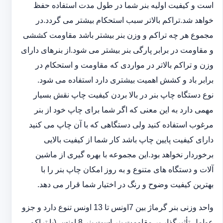
است و کیفیت اولیه بنر شما در طول مدت استفاده حفظ
خواهد شد.‎تراکم بالاتر سبب استحکام بیشتر می گردد.در
مجموع هر چه تراکم و وزن بنر بیشتر باشد مقاومت کششی
و مقاومت در ‏برابر پارگی بنر بیشتر می شود.از بنرهای دارای
وزن و تراکم بالاتر در مواردی که مقاومت و استحکام در
برابر باد و ‏کشش اهمیت بیشتری دارد استفاده می شود‎.‎
نوع دستگاه چاپ بنر در بالا بردن کیفیت چاپ نقش بسیار
مهمی دارد به این معنی که اگر شما برای چاپ خود از بنر
‏مرغوب استفاده کنید ولی دستگاهی که با آن چاپ می کنید
دارای کیفیت پایین چاپ باشد کار شما از کیفیت بالایی
برخوردار ‏نخواهد بود.این مجموعه با بهره گیری از ماشین
آلات و دستگاه های متنوع و به روز امکان چاپ بنر را با
بهترین کیفیت ‏وضوح و رنگ در اختیار شما قرار می دهد.‏‎
واحد وزنی بنر گرماژ بین ‏‎7‎‏اونس تا 13 اونس تنوع دارد و جزو
عوامل تأثیرگذار بر مقاومت بنر است.بنر 8 اونس (با ‏تراکم