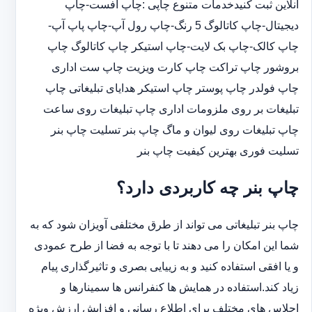
آنلاین ثبت کنیدخدمات متنوع چاپی :چاپ افست-چاپ
دیجیتال-چاپ کاتالوگ 5 رنگ-چاپ رول آپ-چاپ پاپ آپ-
چاپ کالک-چاپ بک لایت-چاپ استیکر چاپ کاتالوگ چاپ
بروشور چاپ تراکت چاپ کارت ویزیت چاپ ست اداری
چاپ فولدر چاپ پوستر چاپ استیکر هدایای تبلیغاتی چاپ
تبلیغات بر روی ملزومات اداری چاپ تبلیغات روی ساعت
چاپ تبلیغات روی لیوان و ماگ چاپ بنر تسلیت چاپ بنر
تسلیت فوری بهترین کیفیت چاپ بنر
چاپ بنر چه کاربردی دارد؟
چاپ بنر تبلیغاتی می تواند از طرق مختلفی آویزان شود که به
شما این امکان را می دهند تا با توجه به فضا از طرح عمودی
و یا افقی استفاده کنید و به زییایی بصری و تاثیرگذاری پیام
زیاد کند.استفاده در همایش ها کنفرانس ها سمینارها و
اجلاس های مختلف برای اطلاع رسانی و افزایش ارزش ویژه