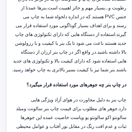
رطوبت و...بسیار مهم و حائز اهمیت است.بنرها عمدتا از
جنس PVC هستند که در اندازه دلخواه شما به چاپ می
رسند و برای اهداف بسیار گوناگونی مورد استفاده قرار می
گیرند.استفاده از دستگاه هایی که دارای تکنولوژی های چاپ
جدید هستند باعث می شود تا یک بنر با کیفیت و با رزولوشن
بالا داشته باشید.در واقع اگر در چاپ بنر ارزان از دستگاه
هایی استفاده شود که دارای کیفیت بالا و تکنولوژی های جدید
باشند بنر شما نیز با کیفیت بسیر بالاتری به چاپ خواهد رسید.
در چاپ بنر چه جوهرهای مورد استفاده قرار میگیرد؟
چاپ بنر به دلیل مجاورت در هوای آزاد ویژگی هایی
دارد.جوهر های مطلوب برای قیمت چاپ بنر سالونت ‏و‏‏میلد
سالونت‎و ‎‏اکو سالونت‎‎‏و یو وی‎‏است خاصیت عمده این ‏جوهرها
ثبات و عدم افت رنگ در مقابل نور آفتاب و عوامل محیطی