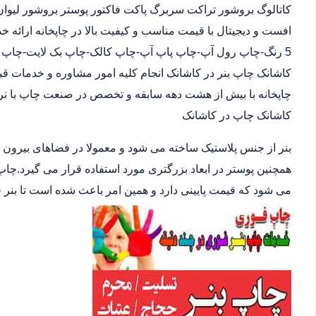
کاتالوگ بروشور تراکت سربرگ پاکت فاکتور پوستر بروشور لیوان
افست و دیجیتال با قیمت مناسب و کیفیت بالا در چاپخانه ارائه
5 رنگ-چاپ رول آپ-چاپ پاپ آپ-چاپ کالک-چاپ بک لایت-چاپ اس
کاشانک چاپ بنر در کاشانک انجام کلیه امور مشاوره و خدمات قب
چاپخانه با بیش از هشت دهه سابقه و تخصص در صنعت چاپ با نرخ
کاشانک چاپ در کاشانک
بنر از جنس پلاستیک ساخته می شود و معمولا در فضاهای بیرون
همچنین پوستر در ابعاد بزرگتری مورد استفاده قرار می گیرد.چاپ
می شود که قیمت پایینی دارد و همین امر باعث شده است تا بنر 