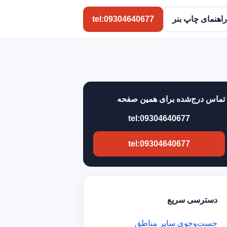
راهنمای چاپ بنر
tel:09304640677
تماس درج‌شده برای همین صفحه
tel:09304640677
tel:09304640677
دسترسی سریع
جست‌وجوی سایر مناطق