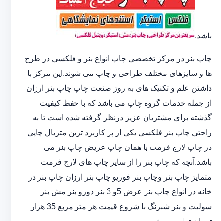
باشد.
چاپ بنر در مرکز تخصصی چاپ انواع بنر و فلکسی در طرح
ها و سایزهای مختلف طراحی و چاپ می شوند.این مرکز با
داشتن علم و تکنیک های به روز صنعت چاپ چاپ بنر ارزان
از جمله خدمات گروه چاپ می باشد که با حفظ کیفیت
گذشته برای مشتریان عزیز درنظر گرفته شده است تا به
راحتی چاپ بنر فلکسی یکی از پر کاربرد ترین متریال چاپی
در چاپ لارج فرمت یا همان چاپ عریض چاپ بنر می
باشد.آنچه که چاپ بنر را از سایر چاپ های لارج فرمت
متمایز چاپ بنر وچاپ بنر فوریو چاپ بنر ارزان چاپ بنر در
خانه در انواع چاپ بنر عرض 5و 3 بنر دورو بنر مش بنر
سولیت و بنر شبرنگ با شروع قیمت هر متر مربع 35 هزار