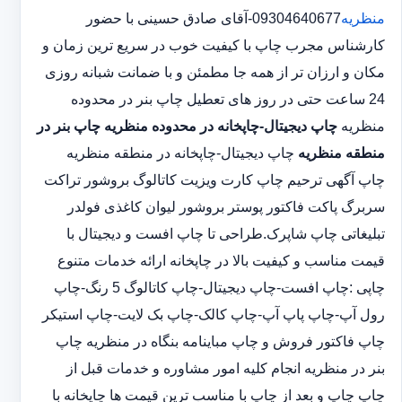
منظریه
09304640677-آقای صادق حسینی با حضور
کارشناس مجرب چاپ با کیفیت خوب در سریع ترین زمان و
مکان و ارزان تر از همه جا مطمئن و با ضمانت شبانه روزی
24 ساعت حتی در روز های تعطیل چاپ بنر در محدوده
منظریه
چاپ دیجیتال-چاپخانه در محدوده منظریه
چاپ بنر در
منطقه منظریه
چاپ دیجیتال-چاپخانه در منطقه منظریه
چاپ آگهی ترحیم چاپ کارت ویزیت کاتالوگ بروشور تراکت
سربرگ پاکت فاکتور پوستر بروشور لیوان کاغذی فولدر
تبلیغاتی چاپ شاپرک.طراحی تا چاپ افست و دیجیتال با
قیمت مناسب و کیفیت بالا در چاپخانه ارائه خدمات متنوع
چاپی :چاپ افست-چاپ دیجیتال-چاپ کاتالوگ 5 رنگ-چاپ
رول آپ-چاپ پاپ آپ-چاپ کالک-چاپ بک لایت-چاپ استیکر
چاپ فاکتور فروش و چاپ مباینامه بنگاه در منظریه چاپ
بنر در منظریه انجام کلیه امور مشاوره و خدمات قبل از
چاپ چاپ و بعد از چاپ با مناسب ترین قیمت ها چاپخانه با