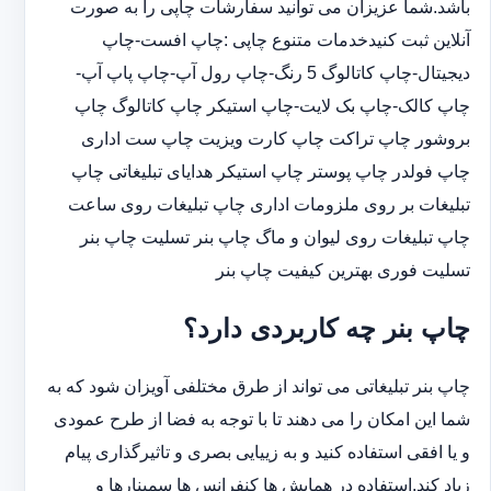
باشد.شما عزیزان می توانید سفارشات چاپی را به صورت
آنلاین ثبت کنیدخدمات متنوع چاپی :چاپ افست-چاپ
دیجیتال-چاپ کاتالوگ 5 رنگ-چاپ رول آپ-چاپ پاپ آپ-
چاپ کالک-چاپ بک لایت-چاپ استیکر چاپ کاتالوگ چاپ
بروشور چاپ تراکت چاپ کارت ویزیت چاپ ست اداری
چاپ فولدر چاپ پوستر چاپ استیکر هدایای تبلیغاتی چاپ
تبلیغات بر روی ملزومات اداری چاپ تبلیغات روی ساعت
چاپ تبلیغات روی لیوان و ماگ چاپ بنر تسلیت چاپ بنر
تسلیت فوری بهترین کیفیت چاپ بنر
چاپ بنر چه کاربردی دارد؟
چاپ بنر تبلیغاتی می تواند از طرق مختلفی آویزان شود که به
شما این امکان را می دهند تا با توجه به فضا از طرح عمودی
و یا افقی استفاده کنید و به زییایی بصری و تاثیرگذاری پیام
زیاد کند.استفاده در همایش ها کنفرانس ها سمینارها و