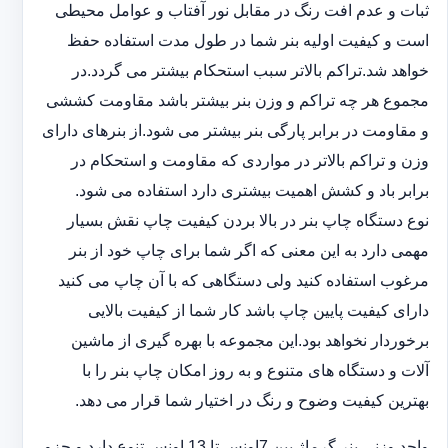
ثبات و عدم افت رنگ در مقابل نور آفتاب و عوامل محیطی
است و کیفیت اولیه بنر شما در طول مدت استفاده حفظ
خواهد شد.‎تراکم بالاتر سبب استحکام بیشتر می گردد.در
مجموع هر چه تراکم و وزن بنر بیشتر باشد مقاومت کششی
و مقاومت در ‏برابر پارگی بنر بیشتر می شود.از بنرهای دارای
وزن و تراکم بالاتر در مواردی که مقاومت و استحکام در
برابر باد و ‏کشش اهمیت بیشتری دارد استفاده می شود‎.‎
نوع دستگاه چاپ بنر در بالا بردن کیفیت چاپ نقش بسیار
مهمی دارد به این معنی که اگر شما برای چاپ خود از بنر
‏مرغوب استفاده کنید ولی دستگاهی که با آن چاپ می کنید
دارای کیفیت پایین چاپ باشد کار شما از کیفیت بالایی
برخوردار ‏نخواهد بود.این مجموعه با بهره گیری از ماشین
آلات و دستگاه های متنوع و به روز امکان چاپ بنر را با
بهترین کیفیت ‏وضوح و رنگ در اختیار شما قرار می دهد.‏‎
واحد وزنی بنر گرماژ بین ‏‎7‎‏اونس تا 13 اونس تنوع دارد و جزو