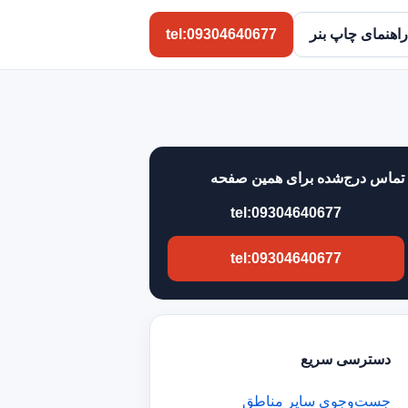
راهنمای چاپ بنر
tel:09304640677
تماس درج‌شده برای همین صفحه
tel:09304640677
tel:09304640677
دسترسی سریع
جست‌وجوی سایر مناطق