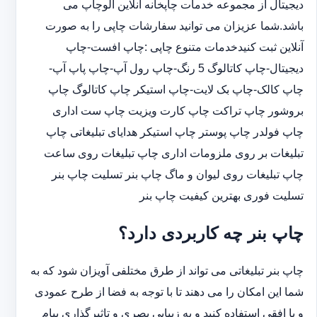
دیجیتال از مجموعه خدمات چاپخانه آنلاین الوچاپ می
باشد.شما عزیزان می توانید سفارشات چاپی را به صورت
آنلاین ثبت کنیدخدمات متنوع چاپی :چاپ افست-چاپ
دیجیتال-چاپ کاتالوگ 5 رنگ-چاپ رول آپ-چاپ پاپ آپ-
چاپ کالک-چاپ بک لایت-چاپ استیکر چاپ کاتالوگ چاپ
بروشور چاپ تراکت چاپ کارت ویزیت چاپ ست اداری
چاپ فولدر چاپ پوستر چاپ استیکر هدایای تبلیغاتی چاپ
تبلیغات بر روی ملزومات اداری چاپ تبلیغات روی ساعت
چاپ تبلیغات روی لیوان و ماگ چاپ بنر تسلیت چاپ بنر
تسلیت فوری بهترین کیفیت چاپ بنر
چاپ بنر چه کاربردی دارد؟
چاپ بنر تبلیغاتی می تواند از طرق مختلفی آویزان شود که به
شما این امکان را می دهند تا با توجه به فضا از طرح عمودی
و یا افقی استفاده کنید و به زییایی بصری و تاثیرگذاری پیام