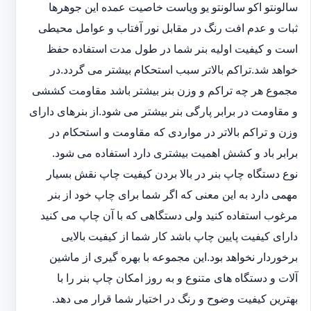
سالونت‎و ‎‏اکو سالونت‎‎‏و یو وی‎‏است خاصیت عمده این ‏جوهرها
ثبات و عدم افت رنگ در مقابل نور آفتاب و عوامل محیطی
است و کیفیت اولیه بنر شما در طول مدت استفاده حفظ
خواهد شد.‎تراکم بالاتر سبب استحکام بیشتر می گردد.در
مجموع هر چه تراکم و وزن بنر بیشتر باشد مقاومت کششی
و مقاومت در ‏برابر پارگی بنر بیشتر می شود.از بنرهای دارای
وزن و تراکم بالاتر در مواردی که مقاومت و استحکام در
برابر باد و ‏کشش اهمیت بیشتری دارد استفاده می شود‎.‎
نوع دستگاه چاپ بنر در بالا بردن کیفیت چاپ نقش بسیار
مهمی دارد به این معنی که اگر شما برای چاپ خود از بنر
‏مرغوب استفاده کنید ولی دستگاهی که با آن چاپ می کنید
دارای کیفیت پایین چاپ باشد کار شما از کیفیت بالایی
برخوردار ‏نخواهد بود.این مجموعه با بهره گیری از ماشین
آلات و دستگاه های متنوع و به روز امکان چاپ بنر را با
بهترین کیفیت ‏وضوح و رنگ در اختیار شما قرار می دهد.‏‎