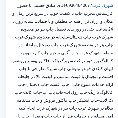
شهرک غرب
09304640677-آقای صادق حسینی با حضور
کارشناس مجرب چاپ با کیفیت خوب در سریع ترین زمان و
مکان و ارزان تر از همه جا مطمئن و با ضمانت شبانه روزی
24 ساعت حتی در روز های تعطیل چاپ بنر در محدوده
شهرک غرب
چاپ دیجیتال-چاپخانه در محدوده شهرک غرب
چاپ بنر در منطقه شهرک غرب
چاپ دیجیتال-چاپخانه در
منطقه شهرک غرب چاپ آگهی ترحیم چاپ کارت ویزیت
کاتالوگ بروشور تراکت سربرگ پاکت فاکتور پوستر بروشور
لیوان کاغذی فولدر تبلیغاتی چاپ شاپرک.طراحی تا چاپ
افست و دیجیتال با قیمت مناسب و کیفیت بالا در چاپخانه
ارائه خدمات متنوع چاپی :چاپ افست-چاپ دیجیتال-چاپ
کاتالوگ 5 رنگ-چاپ رول آپ-چاپ پاپ آپ-چاپ کالک-چاپ
بک لایت-چاپ استیکر چاپ فاکتور فروش و چاپ مباینامه
بنگاه در شهرک غرب چاپ بنر در شهرک غرب انجام کلیه
امور مشاوره و خدمات قبل از چاپ چاپ و بعد از چاپ با