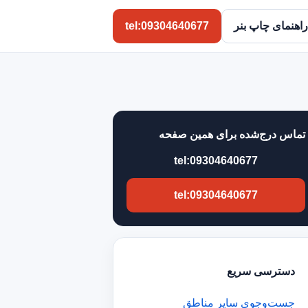
راهنمای چاپ بنر
tel:09304640677
تماس درج‌شده برای همین صفحه
tel:09304640677
tel:09304640677
دسترسی سریع
جست‌وجوی سایر مناطق