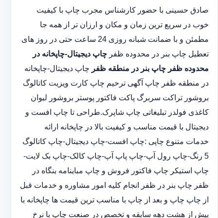
صادق حسینی با حضور کارشناس مجرب چاپ با کیفیت
خوب در سریع ترین زمان و مکان و ارزان تر از همه جا
مطمئن و با ضمانت شبانه روزی 24 ساعت حتی در روز های
تعطیل چاپ بنر در محدوده ظفر
چاپ دیجیتال-چاپخانه در
محدوده ظفر
چاپ بنر در منطقه ظفر
چاپ دیجیتال-چاپخانه
در منطقه ظفر چاپ آگهی ترحیم چاپ کارت ویزیت کاتالوگ
بروشور تراکت سربرگ پاکت فاکتور پوستر بروشور لیوان
کاغذی فولدر تبلیغاتی چاپ شاپرک.طراحی تا چاپ افست و
دیجیتال با قیمت مناسب و کیفیت بالا در چاپخانه ارائه
خدمات متنوع چاپی :چاپ افست-چاپ دیجیتال-چاپ کاتالوگ
5 رنگ-چاپ رول آپ-چاپ پاپ آپ-چاپ کالک-چاپ بک لایت-
چاپ استیکر چاپ فاکتور فروش و چاپ مباینامه بنگاه در
ظفر چاپ بنر در ظفر انجام کلیه امور مشاوره و خدمات قبل
از چاپ چاپ و بعد از چاپ با مناسب ترین قیمت ها چاپخانه با
بیش از هشت دهه سابقه و تخصص در صنعت چاپ با نرخ