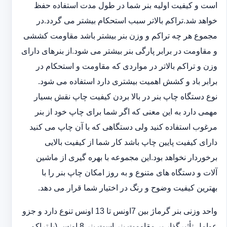
است و کیفیت اولیه بنر شما در طول مدت استفاده حفظ
خواهد شد.‎تراکم بالاتر سبب استحکام بیشتر می گردد.در
مجموع هر چه تراکم و وزن بنر بیشتر باشد مقاومت کششی
و مقاومت در ‏برابر پارگی بنر بیشتر می شود.از بنرهای دارای
وزن و تراکم بالاتر در مواردی که مقاومت و استحکام در
برابر باد و ‏کشش اهمیت بیشتری دارد استفاده می شود‎.‎
نوع دستگاه چاپ بنر در بالا بردن کیفیت چاپ نقش بسیار
مهمی دارد به این معنی که اگر شما برای چاپ خود از بنر
‏مرغوب استفاده کنید ولی دستگاهی که با آن چاپ می کنید
دارای کیفیت پایین چاپ باشد کار شما از کیفیت بالایی
برخوردار ‏نخواهد بود.این مجموعه با بهره گیری از ماشین
آلات و دستگاه های متنوع و به روز امکان چاپ بنر را با
بهترین کیفیت ‏وضوح و رنگ در اختیار شما قرار می دهد.‏‎
واحد وزنی بنر گرماژ بین ‏‎7‎‏اونس تا 13 اونس تنوع دارد و جزو
عوامل تأثیرگذار بر مقاومت بنر است.بنر 8 اونس (با ‏تراکم