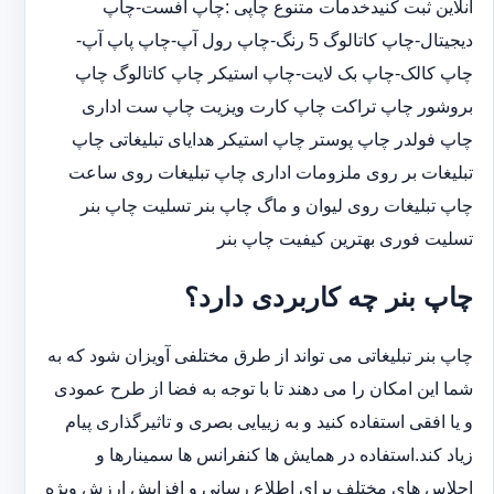
آنلاین ثبت کنیدخدمات متنوع چاپی :چاپ افست-چاپ
دیجیتال-چاپ کاتالوگ 5 رنگ-چاپ رول آپ-چاپ پاپ آپ-
چاپ کالک-چاپ بک لایت-چاپ استیکر چاپ کاتالوگ چاپ
بروشور چاپ تراکت چاپ کارت ویزیت چاپ ست اداری
چاپ فولدر چاپ پوستر چاپ استیکر هدایای تبلیغاتی چاپ
تبلیغات بر روی ملزومات اداری چاپ تبلیغات روی ساعت
چاپ تبلیغات روی لیوان و ماگ چاپ بنر تسلیت چاپ بنر
تسلیت فوری بهترین کیفیت چاپ بنر
چاپ بنر چه کاربردی دارد؟
چاپ بنر تبلیغاتی می تواند از طرق مختلفی آویزان شود که به
شما این امکان را می دهند تا با توجه به فضا از طرح عمودی
و یا افقی استفاده کنید و به زییایی بصری و تاثیرگذاری پیام
زیاد کند.استفاده در همایش ها کنفرانس ها سمینارها و
اجلاس های مختلف برای اطلاع رسانی و افزایش ارزش ویژه