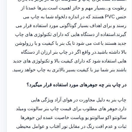
رطوبت و...بسیار مهم و حائز اهمیت است.بنرها عمدتا از
جنس PVC هستند که در اندازه دلخواه شما به چاپ می
رسند و برای اهداف بسیار گوناگونی مورد استفاده قرار می
گیرند.استفاده از دستگاه هایی که دارای تکنولوژی های چاپ
جدید هستند باعث می شود تا یک بنر با کیفیت و با رزولوشن
بالا داشته باشید.در واقع اگر در چاپ بنر ارزان از دستگاه
هایی استفاده شود که دارای کیفیت بالا و تکنولوژی های جدید
باشند بنر شما نیز با کیفیت بسیر بالاتری به چاپ خواهد رسید.
در چاپ بنر چه جوهرهای مورد استفاده قرار میگیرد؟
چاپ بنر به دلیل مجاورت در هوای آزاد ویژگی هایی
دارد.جوهر های مطلوب برای قیمت چاپ بنر سالونت ‏و‏‏میلد
سالونت‎و ‎‏اکو سالونت‎‎‏و یو وی‎‏است خاصیت عمده این ‏جوهرها
ثبات و عدم افت رنگ در مقابل نور آفتاب و عوامل محیطی