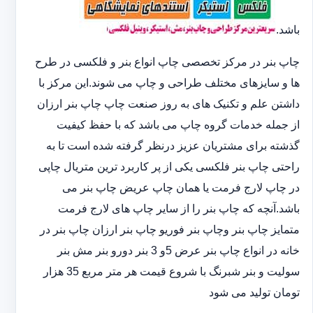
باشد.
چاپ بنر در مرکز تخصصی چاپ انواع بنر و فلکسی در طرح
ها و سایزهای مختلف طراحی و چاپ می شوند.این مرکز با
داشتن علم و تکنیک های به روز صنعت چاپ چاپ بنر ارزان
از جمله خدمات گروه چاپ می باشد که با حفظ کیفیت
گذشته برای مشتریان عزیز درنظر گرفته شده است تا به
راحتی چاپ بنر فلکسی یکی از پر کاربرد ترین متریال چاپی
در چاپ لارج فرمت یا همان چاپ عریض چاپ بنر می
باشد.آنچه که چاپ بنر را از سایر چاپ های لارج فرمت
متمایز چاپ بنر وچاپ بنر فوریو چاپ بنر ارزان چاپ بنر در
خانه در انواع چاپ بنر عرض 5و 3 بنر دورو بنر مش بنر
سولیت و بنر شبرنگ با شروع قیمت هر متر مربع 35 هزار
تومان تولید می شود