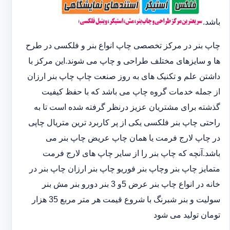
باشد.
چاپ بنر در مرکز تخصصی چاپ انواع بنر و فلکسی در طرح
ها و سایزهای مختلف طراحی و چاپ می شوند.این مرکز با
داشتن علم و تکنیک های به روز صنعت چاپ چاپ بنر ارزان
از جمله خدمات گروه چاپ می باشد که با حفظ کیفیت
گذشته برای مشتریان عزیز درنظر گرفته شده است تا به
راحتی چاپ بنر فلکسی یکی از پر کاربرد ترین متریال چاپی
در چاپ لارج فرمت یا همان چاپ عریض چاپ بنر می
باشد.آنچه که چاپ بنر را از سایر چاپ های لارج فرمت
متمایز چاپ بنر وچاپ بنر فوریو چاپ بنر ارزان چاپ بنر در
خانه در انواع چاپ بنر عرض 5و 3 بنر دورو بنر مش بنر
سولیت و بنر شبرنگ با شروع قیمت هر متر مربع 35 هزار
تومان تولید می شود