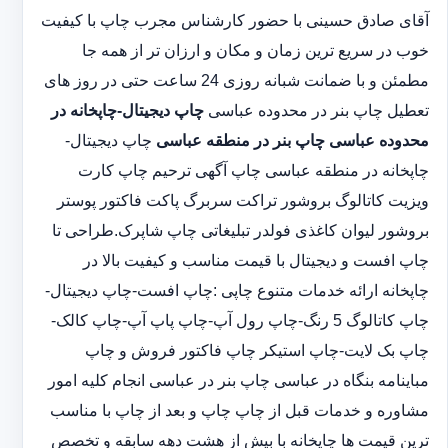
آقای صادق حسینی با حضور کارشناس مجرب چاپ با کیفیت
خوب در سریع ترین زمان و مکان و ارزان تر از همه جا
مطمئن و با ضمانت شبانه روزی 24 ساعت حتی در روز های
تعطیل چاپ بنر در محدوده عباسی
چاپ دیجیتال-چاپخانه در
محدوده عباسی
چاپ بنر در منطقه عباسی
چاپ دیجیتال-
چاپخانه در منطقه عباسی چاپ آگهی ترحیم چاپ کارت
ویزیت کاتالوگ بروشور تراکت سربرگ پاکت فاکتور پوستر
بروشور لیوان کاغذی فولدر تبلیغاتی چاپ شاپرک.طراحی تا
چاپ افست و دیجیتال با قیمت مناسب و کیفیت بالا در
چاپخانه ارائه خدمات متنوع چاپی :چاپ افست-چاپ دیجیتال-
چاپ کاتالوگ 5 رنگ-چاپ رول آپ-چاپ پاپ آپ-چاپ کالک-
چاپ بک لایت-چاپ استیکر چاپ فاکتور فروش و چاپ
مباینامه بنگاه در عباسی چاپ بنر در عباسی انجام کلیه امور
مشاوره و خدمات قبل از چاپ چاپ و بعد از چاپ با مناسب
ترین قیمت ها چاپخانه با بیش از هشت دهه سابقه و تخصص