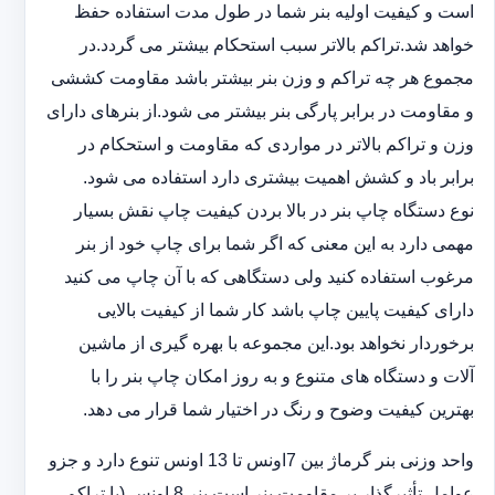
است و کیفیت اولیه بنر شما در طول مدت استفاده حفظ
خواهد شد.‎تراکم بالاتر سبب استحکام بیشتر می گردد.در
مجموع هر چه تراکم و وزن بنر بیشتر باشد مقاومت کششی
و مقاومت در ‏برابر پارگی بنر بیشتر می شود.از بنرهای دارای
وزن و تراکم بالاتر در مواردی که مقاومت و استحکام در
برابر باد و ‏کشش اهمیت بیشتری دارد استفاده می شود‎.‎
نوع دستگاه چاپ بنر در بالا بردن کیفیت چاپ نقش بسیار
مهمی دارد به این معنی که اگر شما برای چاپ خود از بنر
‏مرغوب استفاده کنید ولی دستگاهی که با آن چاپ می کنید
دارای کیفیت پایین چاپ باشد کار شما از کیفیت بالایی
برخوردار ‏نخواهد بود.این مجموعه با بهره گیری از ماشین
آلات و دستگاه های متنوع و به روز امکان چاپ بنر را با
بهترین کیفیت ‏وضوح و رنگ در اختیار شما قرار می دهد.‏‎
واحد وزنی بنر گرماژ بین ‏‎7‎‏اونس تا 13 اونس تنوع دارد و جزو
عوامل تأثیرگذار بر مقاومت بنر است.بنر 8 اونس (با ‏تراکم