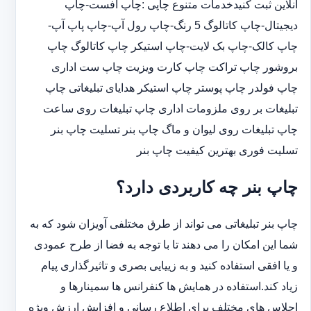
آنلاین ثبت کنیدخدمات متنوع چاپی :چاپ افست-چاپ
دیجیتال-چاپ کاتالوگ 5 رنگ-چاپ رول آپ-چاپ پاپ آپ-
چاپ کالک-چاپ بک لایت-چاپ استیکر چاپ کاتالوگ چاپ
بروشور چاپ تراکت چاپ کارت ویزیت چاپ ست اداری
چاپ فولدر چاپ پوستر چاپ استیکر هدایای تبلیغاتی چاپ
تبلیغات بر روی ملزومات اداری چاپ تبلیغات روی ساعت
چاپ تبلیغات روی لیوان و ماگ چاپ بنر تسلیت چاپ بنر
تسلیت فوری بهترین کیفیت چاپ بنر
چاپ بنر چه کاربردی دارد؟
چاپ بنر تبلیغاتی می تواند از طرق مختلفی آویزان شود که به
شما این امکان را می دهند تا با توجه به فضا از طرح عمودی
و یا افقی استفاده کنید و به زییایی بصری و تاثیرگذاری پیام
زیاد کند.استفاده در همایش ها کنفرانس ها سمینارها و
اجلاس های مختلف برای اطلاع رسانی و افزایش ارزش ویژه