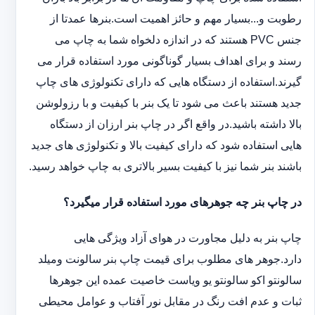
رطوبت و...بسیار مهم و حائز اهمیت است.بنرها عمدتا از
جنس PVC هستند که در اندازه دلخواه شما به چاپ می
رسند و برای اهداف بسیار گوناگونی مورد استفاده قرار می
گیرند.استفاده از دستگاه هایی که دارای تکنولوژی های چاپ
جدید هستند باعث می شود تا یک بنر با کیفیت و با رزولوشن
بالا داشته باشید.در واقع اگر در چاپ بنر ارزان از دستگاه
هایی استفاده شود که دارای کیفیت بالا و تکنولوژی های جدید
باشند بنر شما نیز با کیفیت بسیر بالاتری به چاپ خواهد رسید.
در چاپ بنر چه جوهرهای مورد استفاده قرار میگیرد؟
چاپ بنر به دلیل مجاورت در هوای آزاد ویژگی هایی
دارد.جوهر های مطلوب برای قیمت چاپ بنر سالونت ‏و‏‏میلد
سالونت‎و ‎‏اکو سالونت‎‎‏و یو وی‎‏است خاصیت عمده این ‏جوهرها
ثبات و عدم افت رنگ در مقابل نور آفتاب و عوامل محیطی