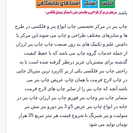
باشد.
چاپ بنر در مرکز تخصصی چاپ انواع بنر و فلکسی در طرح
ها و سایزهای مختلف طراحی و چاپ می شوند.این مرکز با
داشتن علم و تکنیک های به روز صنعت چاپ چاپ بنر ارزان
از جمله خدمات گروه چاپ می باشد که با حفظ کیفیت
گذشته برای مشتریان عزیز درنظر گرفته شده است تا به
راحتی چاپ بنر فلکسی یکی از پر کاربرد ترین متریال چاپی
در چاپ لارج فرمت یا همان چاپ عریض چاپ بنر می
باشد.آنچه که چاپ بنر را از سایر چاپ های لارج فرمت
متمایز چاپ بنر وچاپ بنر فوریو چاپ بنر ارزان چاپ بنر در
خانه در انواع چاپ بنر عرض 5و 3 بنر دورو بنر مش بنر
سولیت و بنر شبرنگ با شروع قیمت هر متر مربع 35 هزار
تومان تولید می شود