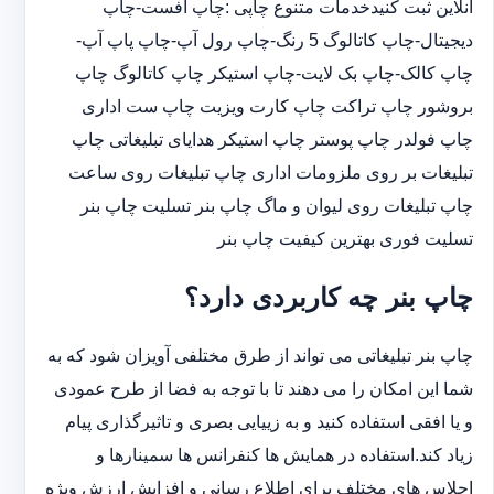
آنلاین ثبت کنیدخدمات متنوع چاپی :چاپ افست-چاپ
دیجیتال-چاپ کاتالوگ 5 رنگ-چاپ رول آپ-چاپ پاپ آپ-
چاپ کالک-چاپ بک لایت-چاپ استیکر چاپ کاتالوگ چاپ
بروشور چاپ تراکت چاپ کارت ویزیت چاپ ست اداری
چاپ فولدر چاپ پوستر چاپ استیکر هدایای تبلیغاتی چاپ
تبلیغات بر روی ملزومات اداری چاپ تبلیغات روی ساعت
چاپ تبلیغات روی لیوان و ماگ چاپ بنر تسلیت چاپ بنر
تسلیت فوری بهترین کیفیت چاپ بنر
چاپ بنر چه کاربردی دارد؟
چاپ بنر تبلیغاتی می تواند از طرق مختلفی آویزان شود که به
شما این امکان را می دهند تا با توجه به فضا از طرح عمودی
و یا افقی استفاده کنید و به زییایی بصری و تاثیرگذاری پیام
زیاد کند.استفاده در همایش ها کنفرانس ها سمینارها و
اجلاس های مختلف برای اطلاع رسانی و افزایش ارزش ویژه