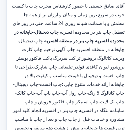
آقای صادق حسینی با حضور کارشناس مجرب چاپ با کیفیت
خوب در سریع ترین زمان و مکان و ارزان تر از همه جا
مطمئن و با ضمانت شبانه روزی 24 ساعت حتی در روز های
تعطیل چاپ بنر در محدوده افسریه
چاپ دیجیتال-چاپخانه در
محدوده افسریه
چاپ بنر در منطقه افسریه
چاپ دیجیتال-
چاپخانه در منطقه افسریه چاپ آگهی ترحیم چاپ کارت
ویزیت کاتالوگ بروشور تراکت سربرگ پاکت فاکتور پوستر
بروشور لیوان کاغذی فولدر تبلیغاتی چاپ شاپرک.طراحی تا
چاپ افست و دیجیتال با قیمت مناسب و کیفیت بالا در
چاپخانه ارائه خدمات متنوع چاپی :چاپ افست-چاپ دیجیتال-
چاپ کاتالوگ 5 رنگ-چاپ رول آپ-چاپ پاپ آپ-چاپ کالک-
چاپ بک لایت-چاپ استیکر چاپ فاکتور فروش و چاپ
مباینامه بنگاه در افسریه چاپ بنر در افسریه انجام کلیه امور
مشاوره و خدمات قبل از چاپ چاپ و بعد از چاپ با مناسب
ترین قیمت ها چاپخانه با بیش از هشت دهه سابقه و تخصص