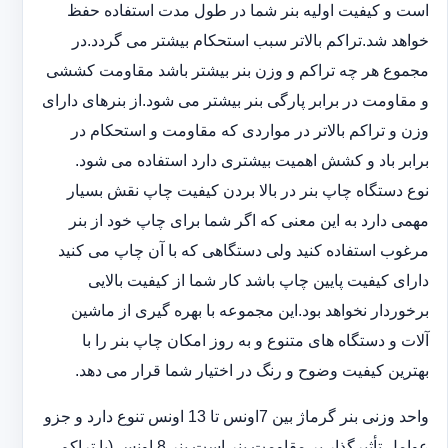
است و کیفیت اولیه بنر شما در طول مدت استفاده حفظ
خواهد شد.‎تراکم بالاتر سبب استحکام بیشتر می گردد.در
مجموع هر چه تراکم و وزن بنر بیشتر باشد مقاومت کششی
و مقاومت در ‏برابر پارگی بنر بیشتر می شود.از بنرهای دارای
وزن و تراکم بالاتر در مواردی که مقاومت و استحکام در
برابر باد و ‏کشش اهمیت بیشتری دارد استفاده می شود‎.‎
نوع دستگاه چاپ بنر در بالا بردن کیفیت چاپ نقش بسیار
مهمی دارد به این معنی که اگر شما برای چاپ خود از بنر
‏مرغوب استفاده کنید ولی دستگاهی که با آن چاپ می کنید
دارای کیفیت پایین چاپ باشد کار شما از کیفیت بالایی
برخوردار ‏نخواهد بود.این مجموعه با بهره گیری از ماشین
آلات و دستگاه های متنوع و به روز امکان چاپ بنر را با
بهترین کیفیت ‏وضوح و رنگ در اختیار شما قرار می دهد.‏‎
واحد وزنی بنر گرماژ بین ‏‎7‎‏اونس تا 13 اونس تنوع دارد و جزو
عوامل تأثیرگذار بر مقاومت بنر است.بنر 8 اونس (با ‏تراکم