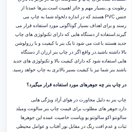
رطوبت و...بسیار مهم و حائز اهمیت است.بنرها عمدتا از
جنس PVC هستند که در اندازه دلخواه شما به چاپ می
رسند و برای اهداف بسیار گوناگونی مورد استفاده قرار می
گیرند.استفاده از دستگاه هایی که دارای تکنولوژی های چاپ
جدید هستند باعث می شود تا یک بنر با کیفیت و با رزولوشن
بالا داشته باشید.در واقع اگر در چاپ بنر ارزان از دستگاه
هایی استفاده شود که دارای کیفیت بالا و تکنولوژی های جدید
باشند بنر شما نیز با کیفیت بسیر بالاتری به چاپ خواهد رسید.
در چاپ بنر چه جوهرهای مورد استفاده قرار میگیرد؟
چاپ بنر به دلیل مجاورت در هوای آزاد ویژگی هایی
دارد.جوهر های مطلوب برای قیمت چاپ بنر سالونت ‏و‏‏میلد
سالونت‎و ‎‏اکو سالونت‎‎‏و یو وی‎‏است خاصیت عمده این ‏جوهرها
ثبات و عدم افت رنگ در مقابل نور آفتاب و عوامل محیطی