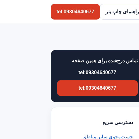
راهنمای چاپ بنر
tel:09304640677
تماس درج‌شده برای همین صفحه
tel:09304640677
tel:09304640677
دسترسی سریع
جست‌وجوی سایر مناطق