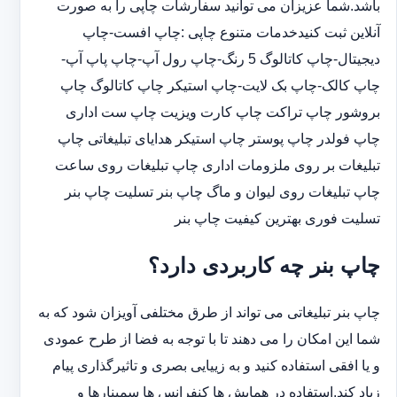
باشد.شما عزیزان می توانید سفارشات چاپی را به صورت
آنلاین ثبت کنیدخدمات متنوع چاپی :چاپ افست-چاپ
دیجیتال-چاپ کاتالوگ 5 رنگ-چاپ رول آپ-چاپ پاپ آپ-
چاپ کالک-چاپ بک لایت-چاپ استیکر چاپ کاتالوگ چاپ
بروشور چاپ تراکت چاپ کارت ویزیت چاپ ست اداری
چاپ فولدر چاپ پوستر چاپ استیکر هدایای تبلیغاتی چاپ
تبلیغات بر روی ملزومات اداری چاپ تبلیغات روی ساعت
چاپ تبلیغات روی لیوان و ماگ چاپ بنر تسلیت چاپ بنر
تسلیت فوری بهترین کیفیت چاپ بنر
چاپ بنر چه کاربردی دارد؟
چاپ بنر تبلیغاتی می تواند از طرق مختلفی آویزان شود که به
شما این امکان را می دهند تا با توجه به فضا از طرح عمودی
و یا افقی استفاده کنید و به زییایی بصری و تاثیرگذاری پیام
زیاد کند.استفاده در همایش ها کنفرانس ها سمینارها و