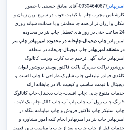
امیربهادر
09304640677-آقای صادق حسینی با حضور
کارشناس مجرب چاپ با کیفیت خوب در سریع ترین زمان و
مکان و ارزان تر از همه جا مطمئن و با ضمانت شبانه روزی
24 ساعت حتی در روز های تعطیل چاپ بنر در محدوده
امیربهادر
چاپ دیجیتال-چاپخانه در محدوده امیربهادر
چاپ بنر
در منطقه امیربهادر
چاپ دیجیتال-چاپخانه در منطقه
امیربهادر چاپ آگهی ترحیم چاپ کارت ویزیت کاتالوگ
بروشور تراکت سربرگ پاکت فاکتور پوستر بروشور لیوان
کاغذی فولدر تبلیغاتی چاپ شاپرک.طراحی تا چاپ افست و
دیجیتال با قیمت مناسب و کیفیت بالا در چاپخانه ارائه
خدمات متنوع چاپی :چاپ افست-چاپ دیجیتال-چاپ کاتالوگ
5 رنگ-چاپ رول آپ-چاپ پاپ آپ-چاپ کالک-چاپ بک لایت-
چاپ استیکر چاپ فاکتور فروش و چاپ مباینامه بنگاه در
امیربهادر چاپ بنر در امیربهادر انجام کلیه امور مشاوره و
خدمات قبل از چاپ چاپ و بعد از چاپ با مناسب ترین قیمت