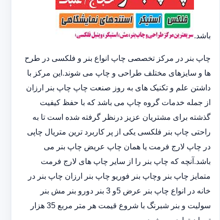
باشد.
چاپ بنر در مرکز تخصصی چاپ انواع بنر و فلکسی در طرح
ها و سایزهای مختلف طراحی و چاپ می شوند.این مرکز با
داشتن علم و تکنیک های به روز صنعت چاپ چاپ بنر ارزان
از جمله خدمات گروه چاپ می باشد که با حفظ کیفیت
گذشته برای مشتریان عزیز درنظر گرفته شده است تا به
راحتی چاپ بنر فلکسی یکی از پر کاربرد ترین متریال چاپی
در چاپ لارج فرمت یا همان چاپ عریض چاپ بنر می
باشد.آنچه که چاپ بنر را از سایر چاپ های لارج فرمت
متمایز چاپ بنر وچاپ بنر فوریو چاپ بنر ارزان چاپ بنر در
خانه در انواع چاپ بنر عرض 5و 3 بنر دورو بنر مش بنر
سولیت و بنر شبرنگ با شروع قیمت هر متر مربع 35 هزار