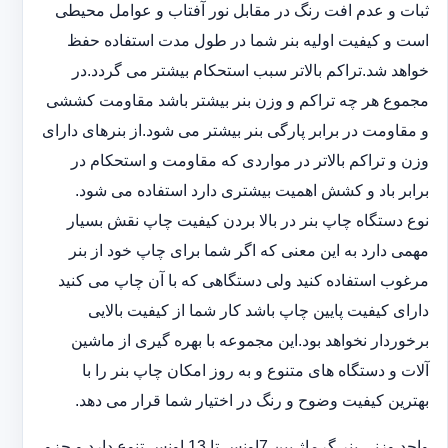
ثبات و عدم افت رنگ در مقابل نور آفتاب و عوامل محیطی
است و کیفیت اولیه بنر شما در طول مدت استفاده حفظ
خواهد شد.‎تراکم بالاتر سبب استحکام بیشتر می گردد.در
مجموع هر چه تراکم و وزن بنر بیشتر باشد مقاومت کششی
و مقاومت در ‏برابر پارگی بنر بیشتر می شود.از بنرهای دارای
وزن و تراکم بالاتر در مواردی که مقاومت و استحکام در
برابر باد و ‏کشش اهمیت بیشتری دارد استفاده می شود‎.‎
نوع دستگاه چاپ بنر در بالا بردن کیفیت چاپ نقش بسیار
مهمی دارد به این معنی که اگر شما برای چاپ خود از بنر
‏مرغوب استفاده کنید ولی دستگاهی که با آن چاپ می کنید
دارای کیفیت پایین چاپ باشد کار شما از کیفیت بالایی
برخوردار ‏نخواهد بود.این مجموعه با بهره گیری از ماشین
آلات و دستگاه های متنوع و به روز امکان چاپ بنر را با
بهترین کیفیت ‏وضوح و رنگ در اختیار شما قرار می دهد.‏‎
واحد وزنی بنر گرماژ بین ‏‎7‎‏اونس تا 13 اونس تنوع دارد و جزو