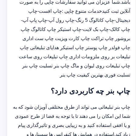
باشد.شما عزیزان می توانید سفارشات چاپی را به صورت
آنلاین ثبت کنیدخدمات متنوع چاپی :چاپ افست-چاپ
دیجیتال-چاپ کاتالوگ 5 رنگ-چاپ رول آپ-چاپ پاپ آپ-
چاپ کالک-چاپ بک لایت-چاپ استیکر چاپ کاتالوگ چاپ
بروشور چاپ تراکت چاپ کارت ویزیت چاپ ست اداری
چاپ فولدر چاپ پوستر چاپ استیکر هدایای تبلیغاتی چاپ
تبلیغات بر روی ملزومات اداری چاپ تبلیغات روی ساعت
چاپ تبلیغات روی لیوان و ماگ چاپ بنر تسلیت چاپ بنر
تسلیت فوری بهترین کیفیت چاپ بنر
چاپ بنر چه کاربردی دارد؟
چاپ بنر تبلیغاتی می تواند از طرق مختلفی آویزان شود که به
شما این امکان را می دهند تا با توجه به فضا از طرح عمودی
و یا افقی استفاده کنید و به زییایی بصری و تاثیرگذاری پیام
زیاد کند.استفاده در همایش ها کنفرانس ها سمینارها و