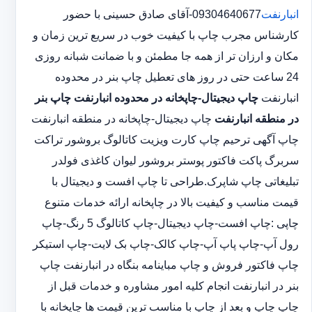
انبارنفت
09304640677-آقای صادق حسینی با حضور
کارشناس مجرب چاپ با کیفیت خوب در سریع ترین زمان و
مکان و ارزان تر از همه جا مطمئن و با ضمانت شبانه روزی
24 ساعت حتی در روز های تعطیل چاپ بنر در محدوده
انبارنفت
چاپ دیجیتال-چاپخانه در محدوده انبارنفت
چاپ بنر
در منطقه انبارنفت
چاپ دیجیتال-چاپخانه در منطقه انبارنفت
چاپ آگهی ترحیم چاپ کارت ویزیت کاتالوگ بروشور تراکت
سربرگ پاکت فاکتور پوستر بروشور لیوان کاغذی فولدر
تبلیغاتی چاپ شاپرک.طراحی تا چاپ افست و دیجیتال با
قیمت مناسب و کیفیت بالا در چاپخانه ارائه خدمات متنوع
چاپی :چاپ افست-چاپ دیجیتال-چاپ کاتالوگ 5 رنگ-چاپ
رول آپ-چاپ پاپ آپ-چاپ کالک-چاپ بک لایت-چاپ استیکر
چاپ فاکتور فروش و چاپ مباینامه بنگاه در انبارنفت چاپ
بنر در انبارنفت انجام کلیه امور مشاوره و خدمات قبل از
چاپ چاپ و بعد از چاپ با مناسب ترین قیمت ها چاپخانه با