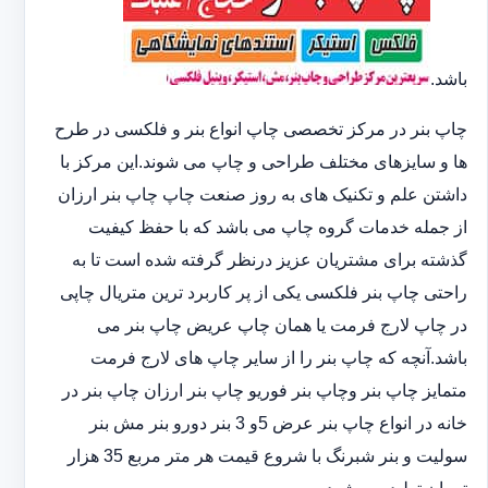
باشد.
چاپ بنر در مرکز تخصصی چاپ انواع بنر و فلکسی در طرح
ها و سایزهای مختلف طراحی و چاپ می شوند.این مرکز با
داشتن علم و تکنیک های به روز صنعت چاپ چاپ بنر ارزان
از جمله خدمات گروه چاپ می باشد که با حفظ کیفیت
گذشته برای مشتریان عزیز درنظر گرفته شده است تا به
راحتی چاپ بنر فلکسی یکی از پر کاربرد ترین متریال چاپی
در چاپ لارج فرمت یا همان چاپ عریض چاپ بنر می
باشد.آنچه که چاپ بنر را از سایر چاپ های لارج فرمت
متمایز چاپ بنر وچاپ بنر فوریو چاپ بنر ارزان چاپ بنر در
خانه در انواع چاپ بنر عرض 5و 3 بنر دورو بنر مش بنر
سولیت و بنر شبرنگ با شروع قیمت هر متر مربع 35 هزار