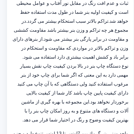
ثبات و عدم افت رنگ در مقابل نور آفتاب و عوامل محیطی
است و کیفیت اولیه بنر شما در طول مدت استفاده حفظ
خواهد شد.‎تراکم بالاتر سبب استحکام بیشتر می گردد.در
مجموع هر چه تراکم و وزن بنر بیشتر باشد مقاومت کششی
و مقاومت در ‏برابر پارگی بنر بیشتر می شود.از بنرهای دارای
وزن و تراکم بالاتر در مواردی که مقاومت و استحکام در
برابر باد و ‏کشش اهمیت بیشتری دارد استفاده می شود‎.‎
نوع دستگاه چاپ بنر در بالا بردن کیفیت چاپ نقش بسیار
مهمی دارد به این معنی که اگر شما برای چاپ خود از بنر
‏مرغوب استفاده کنید ولی دستگاهی که با آن چاپ می کنید
دارای کیفیت پایین چاپ باشد کار شما از کیفیت بالایی
برخوردار ‏نخواهد بود.این مجموعه با بهره گیری از ماشین
آلات و دستگاه های متنوع و به روز امکان چاپ بنر را با
بهترین کیفیت ‏وضوح و رنگ در اختیار شما قرار می دهد.‏‎
واحد وزنی بنر گرماژ بین ‏‎7‎‏اونس تا 13 اونس تنوع دارد و جزو