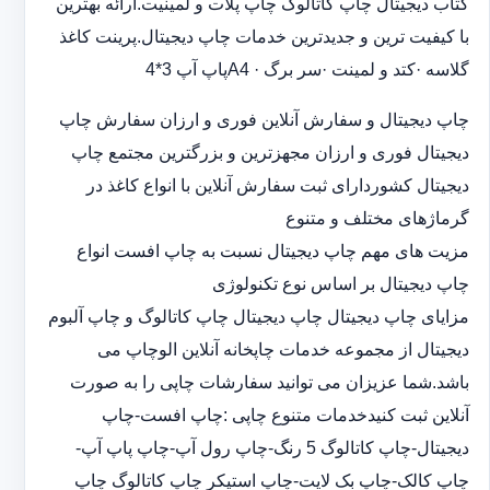
کتاب دیجیتال چاپ کاتالوگ چاپ پلات و لمینیت.ارائه بهترین
با کیفیت ترین و جدیدترین خدمات چاپ دیجیتال.پرینت کاغذ
گلاسه ·‎کتد و لمینت ·‎سر برگ A4 ·‎پاپ آپ 3*4
چاپ دیجیتال و سفارش آنلاین فوری و ارزان سفارش چاپ
دیجیتال فوری و ارزان مجهزترین و بزرگترین مجتمع چاپ
دیجیتال کشوردارای ثبت سفارش آنلاین با انواع کاغذ در
گرماژهای مختلف و متنوع
مزیت های مهم چاپ دیجیتال نسبت به چاپ افست انواع
چاپ دیجیتال بر اساس نوع تکنولوژی
مزایای چاپ دیجیتال چاپ دیجیتال چاپ کاتالوگ و چاپ آلبوم
دیجیتال از مجموعه خدمات چاپخانه آنلاین الوچاپ می
باشد.شما عزیزان می توانید سفارشات چاپی را به صورت
آنلاین ثبت کنیدخدمات متنوع چاپی :چاپ افست-چاپ
دیجیتال-چاپ کاتالوگ 5 رنگ-چاپ رول آپ-چاپ پاپ آپ-
چاپ کالک-چاپ بک لایت-چاپ استیکر چاپ کاتالوگ چاپ