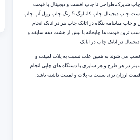
 چاپ شاپرک.طراحی تا چاپ افست و دیجیتال با قیمت
مناسب و کیفیت بالا در چاپخانه ارائه خدمات متنوع چاپی :چاپ افست-چاپ دیجیتال-چاپ کاتالوگ 5 رنگ-چاپ رول آپ-چاپ
پ مباینامه بنگاه در اتابک چاپ بنر در اتابک انجام
اسب ترین قیمت ها چاپخانه با بیش از هشت دهه سابقه و
یتال در اتابک چاپ در اتابک
 نصب می شوند به همین علت نسبت به پلات لمینت و
 بنر در هر طرح و هر سایزی با دستگاه های چاپی انجام
قیمت ارزان تری نسبت به پلات و لمینت داشته باشد.