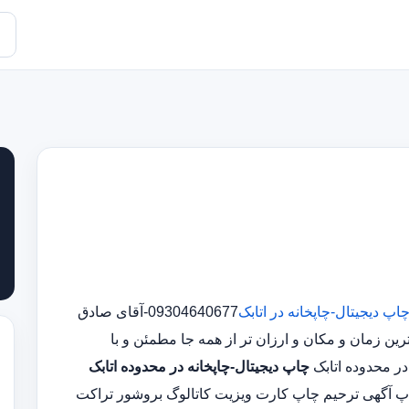
اپ دیجیتال-چاپخانه در اتابک
09304640677-آقای صادق
 زمان و مکان و ارزان تر از همه جا مطمئن و با
چاپ دیجیتال-چاپخانه در محدوده اتابک
اپ آگهی ترحیم چاپ کارت ویزیت کاتالوگ بروشور تراکت