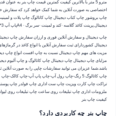
مترو 5 متر با بالاترین کیفیت کمترین قیمت چاپ بنر به عنوان
اختصاصی به صورت آنلاین به شما کمک خواهد کرد که سفارش خو
چاپ بروشور چاپ کتاب دیجیتال چاپ کاتالوگ چاپ پلات و لمینیت.
دیجیتال.پرینت کاغذ گلاسه ·‎کتد و لمینت ·‎سر برگ A4 ·‎پاپ آپ 3*4
چاپ دیجیتال و سفارش آنلاین فوری و ارزان سفارش چاپ دیجیتا
دیجیتال کشوردارای ثبت سفارش آنلاین با انواع کاغذ در گرماژها
مزیت های مهم چاپ دیجیتال نسبت به چاپ افست انواع چاپ دیجی
مزایای چاپ دیجیتال چاپ دیجیتال چاپ کاتالوگ و چاپ آلبوم دیجی
باشد.شما عزیزان می توانید سفارشات چاپی را به صورت آنلاین 
چاپ کاتالوگ 5 رنگ-چاپ رول آپ-چاپ پاپ آپ-چاپ کالک
تراکت چاپ کارت ویزیت چاپ ست اداری چاپ فولدر چاپ پوستر چا
ملزومات اداری چاپ تبلیغات روی ساعت چاپ تبلیغات روی لیوان
کیفیت چاپ بنر
چاپ بنر چه کاربردی دارد؟