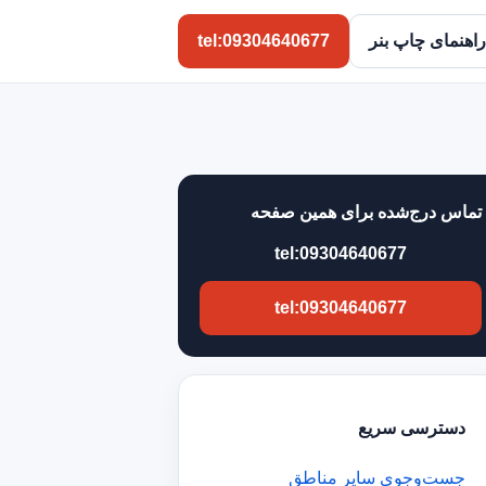
راهنمای چاپ بنر
tel:09304640677
تماس درج‌شده برای همین صفحه
tel:09304640677
tel:09304640677
دسترسی سریع
جست‌وجوی سایر مناطق