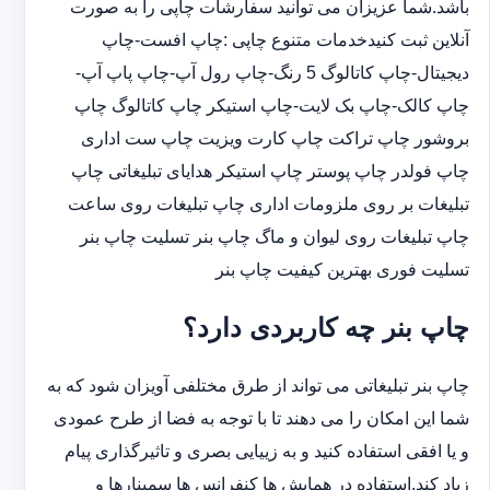
باشد.شما عزیزان می توانید سفارشات چاپی را به صورت
آنلاین ثبت کنیدخدمات متنوع چاپی :چاپ افست-چاپ
دیجیتال-چاپ کاتالوگ 5 رنگ-چاپ رول آپ-چاپ پاپ آپ-
چاپ کالک-چاپ بک لایت-چاپ استیکر چاپ کاتالوگ چاپ
بروشور چاپ تراکت چاپ کارت ویزیت چاپ ست اداری
چاپ فولدر چاپ پوستر چاپ استیکر هدایای تبلیغاتی چاپ
تبلیغات بر روی ملزومات اداری چاپ تبلیغات روی ساعت
چاپ تبلیغات روی لیوان و ماگ چاپ بنر تسلیت چاپ بنر
تسلیت فوری بهترین کیفیت چاپ بنر
چاپ بنر چه کاربردی دارد؟
چاپ بنر تبلیغاتی می تواند از طرق مختلفی آویزان شود که به
شما این امکان را می دهند تا با توجه به فضا از طرح عمودی
و یا افقی استفاده کنید و به زییایی بصری و تاثیرگذاری پیام
زیاد کند.استفاده در همایش ها کنفرانس ها سمینارها و