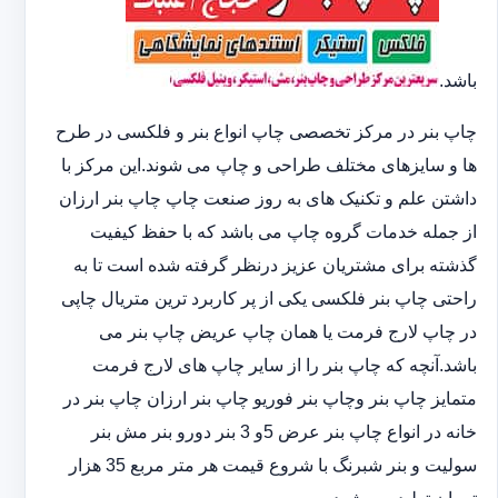
باشد.
چاپ بنر در مرکز تخصصی چاپ انواع بنر و فلکسی در طرح
ها و سایزهای مختلف طراحی و چاپ می شوند.این مرکز با
داشتن علم و تکنیک های به روز صنعت چاپ چاپ بنر ارزان
از جمله خدمات گروه چاپ می باشد که با حفظ کیفیت
گذشته برای مشتریان عزیز درنظر گرفته شده است تا به
راحتی چاپ بنر فلکسی یکی از پر کاربرد ترین متریال چاپی
در چاپ لارج فرمت یا همان چاپ عریض چاپ بنر می
باشد.آنچه که چاپ بنر را از سایر چاپ های لارج فرمت
متمایز چاپ بنر وچاپ بنر فوریو چاپ بنر ارزان چاپ بنر در
خانه در انواع چاپ بنر عرض 5و 3 بنر دورو بنر مش بنر
سولیت و بنر شبرنگ با شروع قیمت هر متر مربع 35 هزار