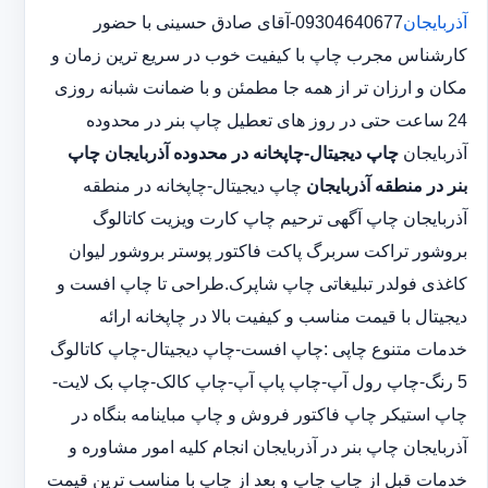
آذربایجان
09304640677-آقای صادق حسینی با حضور
کارشناس مجرب چاپ با کیفیت خوب در سریع ترین زمان و
مکان و ارزان تر از همه جا مطمئن و با ضمانت شبانه روزی
24 ساعت حتی در روز های تعطیل چاپ بنر در محدوده
آذربایجان
چاپ دیجیتال-چاپخانه در محدوده آذربایجان
چاپ
بنر در منطقه آذربایجان
چاپ دیجیتال-چاپخانه در منطقه
آذربایجان چاپ آگهی ترحیم چاپ کارت ویزیت کاتالوگ
بروشور تراکت سربرگ پاکت فاکتور پوستر بروشور لیوان
کاغذی فولدر تبلیغاتی چاپ شاپرک.طراحی تا چاپ افست و
دیجیتال با قیمت مناسب و کیفیت بالا در چاپخانه ارائه
خدمات متنوع چاپی :چاپ افست-چاپ دیجیتال-چاپ کاتالوگ
5 رنگ-چاپ رول آپ-چاپ پاپ آپ-چاپ کالک-چاپ بک لایت-
چاپ استیکر چاپ فاکتور فروش و چاپ مباینامه بنگاه در
آذربایجان چاپ بنر در آذربایجان انجام کلیه امور مشاوره و
خدمات قبل از چاپ چاپ و بعد از چاپ با مناسب ترین قیمت