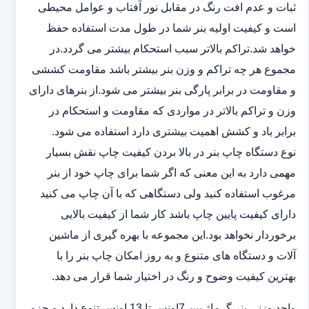
ثبات و عدم افت رنگ در مقابل نور آفتاب و عوامل محیطی
است و کیفیت اولیه بنر شما در طول مدت استفاده حفظ
خواهد شد.‎تراکم بالاتر سبب استحکام بیشتر می گردد.در
مجموع هر چه تراکم و وزن بنر بیشتر باشد مقاومت کششی
و مقاومت در ‏برابر پارگی بنر بیشتر می شود.از بنرهای دارای
وزن و تراکم بالاتر در مواردی که مقاومت و استحکام در
برابر باد و ‏کشش اهمیت بیشتری دارد استفاده می شود‎.‎
نوع دستگاه چاپ بنر در بالا بردن کیفیت چاپ نقش بسیار
مهمی دارد به این معنی که اگر شما برای چاپ خود از بنر
‏مرغوب استفاده کنید ولی دستگاهی که با آن چاپ می کنید
دارای کیفیت پایین چاپ باشد کار شما از کیفیت بالایی
برخوردار ‏نخواهد بود.این مجموعه با بهره گیری از ماشین
آلات و دستگاه های متنوع و به روز امکان چاپ بنر را با
بهترین کیفیت ‏وضوح و رنگ در اختیار شما قرار می دهد.‏‎
واحد وزنی بنر گرماژ بین ‏‎7‎‏اونس تا 13 اونس تنوع دارد و جزو