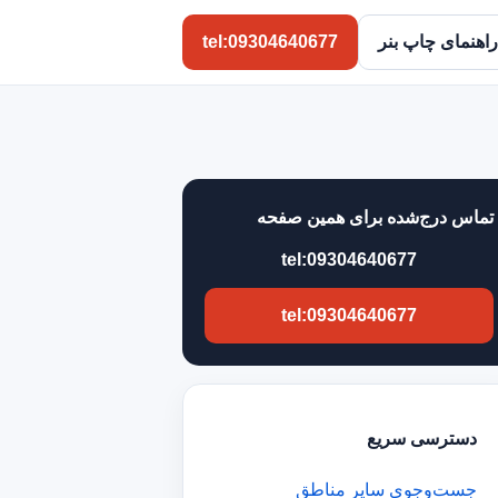
راهنمای چاپ بنر
tel:09304640677
تماس درج‌شده برای همین صفحه
tel:09304640677
tel:09304640677
دسترسی سریع
جست‌وجوی سایر مناطق