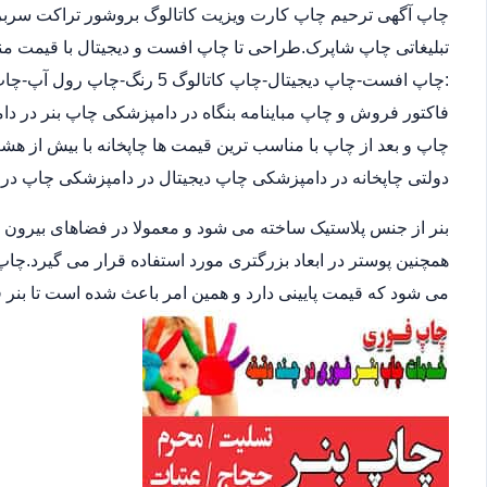
چاپ آگهی ترحیم چاپ کارت ویزیت کاتالوگ بروشور تراکت سربرگ
تبلیغاتی چاپ شاپرک.طراحی تا چاپ افست و دیجیتال با قیمت مناس
:چاپ افست-چاپ دیجیتال-چاپ کات
فاکتور فروش و چاپ مباینامه بنگاه در دامپزشکی چاپ بنر در دا
چاپ و بعد از چاپ با مناسب ترین قیمت ها چاپخانه با بیش از
دولتی چاپخانه در دامپزشکی چاپ دیجیتال در دامپزشکی چاپ در
بنر از جنس پلاستیک ساخته می شود و معمولا در فضاهای بیرون
همچنین پوستر در ابعاد بزرگتری مورد استفاده قرار می گیرد.چاپ
می شود که قیمت پایینی دارد و همین امر باعث شده است تا بنر 