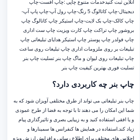
آنلاین ثبت کنیدخدمات متنوع چاپی :چاپ افست-چاپ
دیجیتال-چاپ کاتالوگ 5 رنگ-چاپ رول آپ-چاپ پاپ آپ-
چاپ کالک-چاپ بک لایت-چاپ استیکر چاپ کاتالوگ چاپ
بروشور چاپ تراکت چاپ کارت ویزیت چاپ ست اداری
چاپ فولدر چاپ پوستر چاپ استیکر هدایای تبلیغاتی چاپ
تبلیغات بر روی ملزومات اداری چاپ تبلیغات روی ساعت
چاپ تبلیغات روی لیوان و ماگ چاپ بنر تسلیت چاپ بنر
تسلیت فوری بهترین کیفیت چاپ بنر
چاپ بنر چه کاربردی دارد؟
چاپ بنر تبلیغاتی می تواند از طرق مختلفی آویزان شود که به
شما این امکان را می دهند تا با توجه به فضا از طرح عمودی
و یا افقی استفاده کنید و به زییایی بصری و تاثیرگذاری پیام
زیاد کند.استفاده در همایش ها کنفرانس ها سمینارها و
اجلاس های مختلف برای اطلاع رسانی و افزایش ارزش ویژه