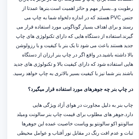
رطوبت و...بسیار مهم و حائز اهمیت است.بنرها عمدتا از
جنس PVC هستند که در اندازه دلخواه شما به چاپ می
رسند و برای اهداف بسیار گوناگونی مورد استفاده قرار می
گیرند.استفاده از دستگاه هایی که دارای تکنولوژی های چاپ
جدید هستند باعث می شود تا یک بنر با کیفیت و با رزولوشن
بالا داشته باشید.در واقع اگر در چاپ بنر ارزان از دستگاه
هایی استفاده شود که دارای کیفیت بالا و تکنولوژی های جدید
باشند بنر شما نیز با کیفیت بسیر بالاتری به چاپ خواهد رسید.
در چاپ بنر چه جوهرهای مورد استفاده قرار میگیرد؟
چاپ بنر به دلیل مجاورت در هوای آزاد ویژگی هایی
دارد.جوهر های مطلوب برای قیمت چاپ بنر سالونت ‏و‏‏میلد
سالونت‎و ‎‏اکو سالونت‎‎‏و یو وی‎‏است خاصیت عمده این ‏جوهرها
ثبات و عدم افت رنگ در مقابل نور آفتاب و عوامل محیطی