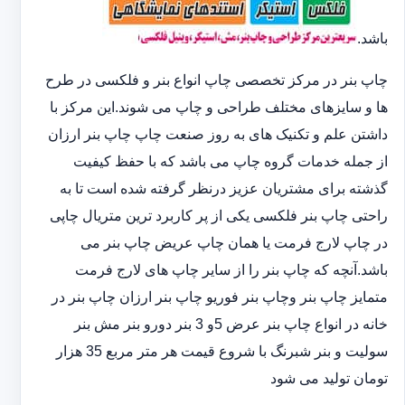
باشد.
چاپ بنر در مرکز تخصصی چاپ انواع بنر و فلکسی در طرح
ها و سایزهای مختلف طراحی و چاپ می شوند.این مرکز با
داشتن علم و تکنیک های به روز صنعت چاپ چاپ بنر ارزان
از جمله خدمات گروه چاپ می باشد که با حفظ کیفیت
گذشته برای مشتریان عزیز درنظر گرفته شده است تا به
راحتی چاپ بنر فلکسی یکی از پر کاربرد ترین متریال چاپی
در چاپ لارج فرمت یا همان چاپ عریض چاپ بنر می
باشد.آنچه که چاپ بنر را از سایر چاپ های لارج فرمت
متمایز چاپ بنر وچاپ بنر فوریو چاپ بنر ارزان چاپ بنر در
خانه در انواع چاپ بنر عرض 5و 3 بنر دورو بنر مش بنر
سولیت و بنر شبرنگ با شروع قیمت هر متر مربع 35 هزار
تومان تولید می شود