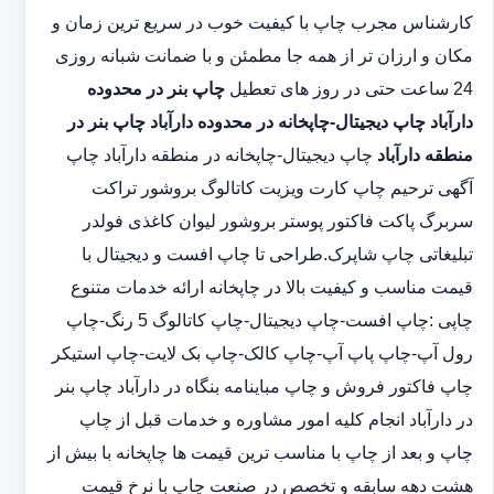
کارشناس مجرب چاپ با کیفیت خوب در سریع ترین زمان و
مکان و ارزان تر از همه جا مطمئن و با ضمانت شبانه روزی
24 ساعت حتی در روز های تعطیل
چاپ بنر در محدوده
دارآباد
چاپ دیجیتال-چاپخانه در محدوده دارآباد
چاپ بنر در
منطقه دارآباد
چاپ دیجیتال-چاپخانه در منطقه دارآباد چاپ
آگهی ترحیم چاپ کارت ویزیت کاتالوگ بروشور تراکت
سربرگ پاکت فاکتور پوستر بروشور لیوان کاغذی فولدر
تبلیغاتی چاپ شاپرک.طراحی تا چاپ افست و دیجیتال با
قیمت مناسب و کیفیت بالا در چاپخانه ارائه خدمات متنوع
چاپی :چاپ افست-چاپ دیجیتال-چاپ کاتالوگ 5 رنگ-چاپ
رول آپ-چاپ پاپ آپ-چاپ کالک-چاپ بک لایت-چاپ استیکر
چاپ فاکتور فروش و چاپ مباینامه بنگاه در دارآباد چاپ بنر
در دارآباد انجام کلیه امور مشاوره و خدمات قبل از چاپ
چاپ و بعد از چاپ با مناسب ترین قیمت ها چاپخانه با بیش از
هشت دهه سابقه و تخصص در صنعت چاپ با نرخ قیمت