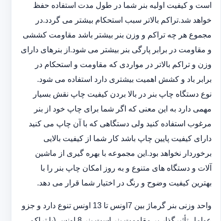
است و کیفیت اولیه بنر شما در طول مدت استفاده حفظ
خواهد شد.‎تراکم بالاتر سبب استحکام بیشتر می گردد.در
مجموع هر چه تراکم و وزن بنر بیشتر باشد مقاومت کششی
و مقاومت در ‏برابر پارگی بنر بیشتر می شود.از بنرهای دارای
وزن و تراکم بالاتر در مواردی که مقاومت و استحکام در
برابر باد و ‏کشش اهمیت بیشتری دارد استفاده می شود‎.‎
نوع دستگاه چاپ بنر در بالا بردن کیفیت چاپ نقش بسیار
مهمی دارد به این معنی که اگر شما برای چاپ خود از بنر
‏مرغوب استفاده کنید ولی دستگاهی که با آن چاپ می کنید
دارای کیفیت پایین چاپ باشد کار شما از کیفیت بالایی
برخوردار ‏نخواهد بود.این مجموعه با بهره گیری از ماشین
آلات و دستگاه های متنوع و به روز امکان چاپ بنر را با
بهترین کیفیت ‏وضوح و رنگ در اختیار شما قرار می دهد.‏‎
واحد وزنی بنر گرماژ بین ‏‎7‎‏اونس تا 13 اونس تنوع دارد و جزو
عوامل تأثیرگذار بر مقاومت بنر است.بنر 8 اونس (با ‏تراکم