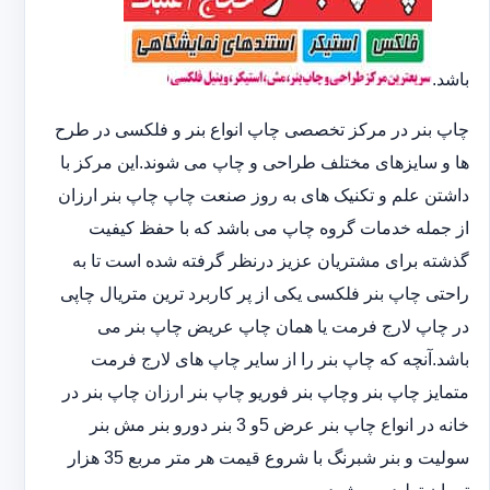
باشد.
چاپ بنر در مرکز تخصصی چاپ انواع بنر و فلکسی در طرح
ها و سایزهای مختلف طراحی و چاپ می شوند.این مرکز با
داشتن علم و تکنیک های به روز صنعت چاپ چاپ بنر ارزان
از جمله خدمات گروه چاپ می باشد که با حفظ کیفیت
گذشته برای مشتریان عزیز درنظر گرفته شده است تا به
راحتی چاپ بنر فلکسی یکی از پر کاربرد ترین متریال چاپی
در چاپ لارج فرمت یا همان چاپ عریض چاپ بنر می
باشد.آنچه که چاپ بنر را از سایر چاپ های لارج فرمت
متمایز چاپ بنر وچاپ بنر فوریو چاپ بنر ارزان چاپ بنر در
خانه در انواع چاپ بنر عرض 5و 3 بنر دورو بنر مش بنر
سولیت و بنر شبرنگ با شروع قیمت هر متر مربع 35 هزار