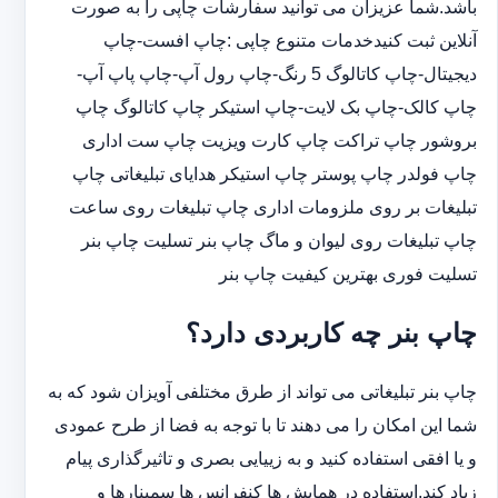
باشد.شما عزیزان می توانید سفارشات چاپی را به صورت
آنلاین ثبت کنیدخدمات متنوع چاپی :چاپ افست-چاپ
دیجیتال-چاپ کاتالوگ 5 رنگ-چاپ رول آپ-چاپ پاپ آپ-
چاپ کالک-چاپ بک لایت-چاپ استیکر چاپ کاتالوگ چاپ
بروشور چاپ تراکت چاپ کارت ویزیت چاپ ست اداری
چاپ فولدر چاپ پوستر چاپ استیکر هدایای تبلیغاتی چاپ
تبلیغات بر روی ملزومات اداری چاپ تبلیغات روی ساعت
چاپ تبلیغات روی لیوان و ماگ چاپ بنر تسلیت چاپ بنر
تسلیت فوری بهترین کیفیت چاپ بنر
چاپ بنر چه کاربردی دارد؟
چاپ بنر تبلیغاتی می تواند از طرق مختلفی آویزان شود که به
شما این امکان را می دهند تا با توجه به فضا از طرح عمودی
و یا افقی استفاده کنید و به زییایی بصری و تاثیرگذاری پیام
زیاد کند.استفاده در همایش ها کنفرانس ها سمینارها و