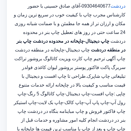
دردشت
09304640677-آقای صادق حسینی با حضور
کارشناس مجرب چاپ با کیفیت خوب در سریع ترین زمان و
مکان و ارزان تر از همه جا مطمئن و با ضمانت شبانه روزی
24 ساعت حتی در روز های تعطیل چاپ بنر در محدوده
دردشت
چاپ دیجیتال-چاپخانه در محدوده دردشت
چاپ بنر
در منطقه دردشت
چاپ دیجیتال-چاپخانه در منطقه دردشت
چاپ آگهی ترحیم چاپ کارت ویزیت کاتالوگ بروشور تراکت
سربرگ پاکت فاکتور پوستر بروشور لیوان کاغذی فولدر
تبلیغاتی چاپ شاپرک.طراحی تا چاپ افست و دیجیتال با
قیمت مناسب و کیفیت بالا در چاپخانه ارائه خدمات متنوع
چاپی :چاپ افست-چاپ دیجیتال-چاپ کاتالوگ 5 رنگ-چاپ
رول آپ-چاپ پاپ آپ-چاپ کالک-چاپ بک لایت-چاپ استیکر
چاپ فاکتور فروش و چاپ مباینامه بنگاه در دردشت چاپ
بنر در دردشت انجام کلیه امور مشاوره و خدمات قبل از
چاپ چاپ و بعد از چاپ با مناسب ترین قیمت ها چاپخانه با