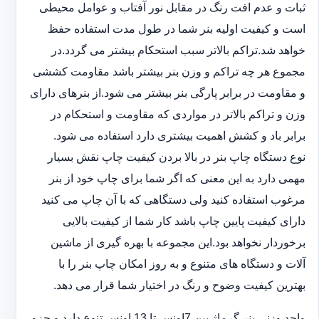
ثبات و عدم افت رنگ در مقابل نور آفتاب و عوامل محیطی
است و کیفیت اولیه بنر شما در طول مدت استفاده حفظ
خواهد شد.‎تراکم بالاتر سبب استحکام بیشتر می گردد.در
مجموع هر چه تراکم و وزن بنر بیشتر باشد مقاومت کششی
و مقاومت در ‏برابر پارگی بنر بیشتر می شود.از بنرهای دارای
وزن و تراکم بالاتر در مواردی که مقاومت و استحکام در
برابر باد و ‏کشش اهمیت بیشتری دارد استفاده می شود‎.‎
نوع دستگاه چاپ بنر در بالا بردن کیفیت چاپ نقش بسیار
مهمی دارد به این معنی که اگر شما برای چاپ خود از بنر
‏مرغوب استفاده کنید ولی دستگاهی که با آن چاپ می کنید
دارای کیفیت پایین چاپ باشد کار شما از کیفیت بالایی
برخوردار ‏نخواهد بود.این مجموعه با بهره گیری از ماشین
آلات و دستگاه های متنوع و به روز امکان چاپ بنر را با
بهترین کیفیت ‏وضوح و رنگ در اختیار شما قرار می دهد.‏‎
واحد وزنی بنر گرماژ بین ‏‎7‎‏اونس تا 13 اونس تنوع دارد و جزو