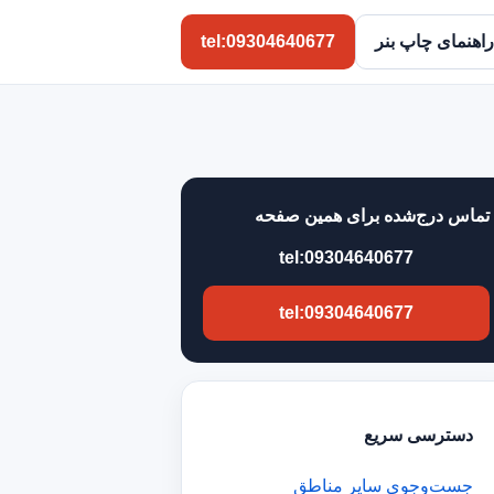
راهنمای چاپ بنر
tel:09304640677
تماس درج‌شده برای همین صفحه
tel:09304640677
tel:09304640677
دسترسی سریع
جست‌وجوی سایر مناطق