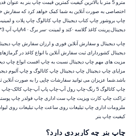
مترو 5 متر با بالاترین کیفیت کمترین قیمت چاپ بنر به عنوان
اختصاصی به صورت آنلاین به شما کمک خواهد کرد که سفارش خو
چاپ بروشور چاپ کتاب دیجیتال چاپ کاتالوگ چاپ پلات و لمینیت.
دیجیتال.پرینت کاغذ گلاسه ·‎کتد و لمینت ·‎سر برگ A4 ·‎پاپ آپ 3*4
چاپ دیجیتال و سفارش آنلاین فوری و ارزان سفارش چاپ دیجیتا
دیجیتال کشوردارای ثبت سفارش آنلاین با انواع کاغذ در گرماژها
مزیت های مهم چاپ دیجیتال نسبت به چاپ افست انواع چاپ دیجی
مزایای چاپ دیجیتال چاپ دیجیتال چاپ کاتالوگ و چاپ آلبوم دیجی
باشد.شما عزیزان می توانید سفارشات چاپی را به صورت آنلاین 
چاپ کاتالوگ 5 رنگ-چاپ رول آپ-چاپ پاپ آپ-چاپ کالک
تراکت چاپ کارت ویزیت چاپ ست اداری چاپ فولدر چاپ پوستر چا
ملزومات اداری چاپ تبلیغات روی ساعت چاپ تبلیغات روی لیوان
کیفیت چاپ بنر
چاپ بنر چه کاربردی دارد؟