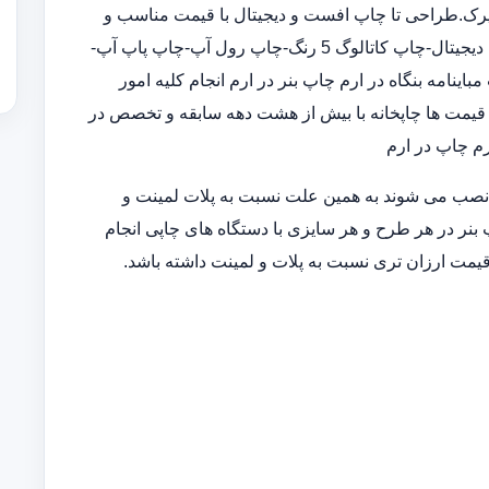
اپرک.طراحی تا چاپ افست و دیجیتال با قیمت مناسب و
کیفیت بالا در چاپخانه ارائه خدمات متنوع چاپی :چاپ افست-چاپ دیجیتال-چاپ کاتالوگ 5 رنگ-چاپ رول آپ-چاپ پاپ آپ-
امه بنگاه در ارم چاپ بنر در ارم انجام کلیه امور
قیمت ها چاپخانه با بیش از هشت دهه سابقه و تخصص در
رم چاپ در ارم
 نصب می شوند به همین علت نسبت به پلات لمینت و
 بنر در هر طرح و هر سایزی با دستگاه های چاپی انجام
قیمت ارزان تری نسبت به پلات و لمینت داشته باشد.