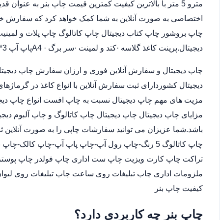
مترو 5 متر با بالاترین کیفیت کمترین قیمت چاپ بنر به عنوان
اختصاصی به صورت آنلاین به شما کمک خواهد کرد که سفارش خو
چاپ بروشور چاپ کتاب دیجیتال چاپ کاتالوگ چاپ پلات و لمینیت.
دیجیتال.پرینت کاغذ گلاسه ·‎کتد و لمینت ·‎سر برگ A4 ·‎پاپ آپ 3*4
چاپ دیجیتال و سفارش آنلاین فوری و ارزان سفارش چاپ دیجیتا
دیجیتال کشوردارای ثبت سفارش آنلاین با انواع کاغذ در گرماژها
مزیت های مهم چاپ دیجیتال نسبت به چاپ افست انواع چاپ دیجی
مزایای چاپ دیجیتال چاپ دیجیتال چاپ کاتالوگ و چاپ آلبوم دیجی
باشد.شما عزیزان می توانید سفارشات چاپی را به صورت آنلاین 
چاپ کاتالوگ 5 رنگ-چاپ رول آپ-چاپ پاپ آپ-چاپ کالک
تراکت چاپ کارت ویزیت چاپ ست اداری چاپ فولدر چاپ پوستر چا
ملزومات اداری چاپ تبلیغات روی ساعت چاپ تبلیغات روی لیوان
کیفیت چاپ بنر
چاپ بنر چه کاربردی دارد؟