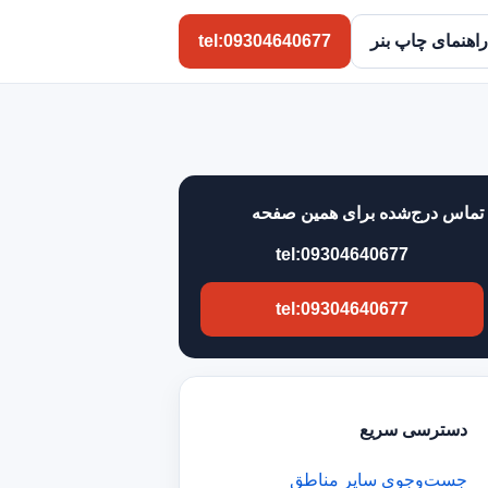
راهنمای چاپ بنر
tel:09304640677
تماس درج‌شده برای همین صفحه
tel:09304640677
tel:09304640677
دسترسی سریع
جست‌وجوی سایر مناطق