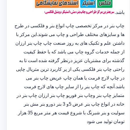
باشد.
چاپ بنر در مرکز تخصصی چاپ انواع بنر و فلکسی در طرح
ها و سایزهای مختلف طراحی و چاپ می شوند.این مرکز با
داشتن علم و تکنیک های به روز صنعت چاپ چاپ بنر ارزان
از جمله خدمات گروه چاپ می باشد که با حفظ کیفیت
گذشته برای مشتریان عزیز درنظر گرفته شده است تا به
راحتی چاپ بنر فلکسی یکی از پر کاربرد ترین متریال چاپی
در چاپ لارج فرمت یا همان چاپ عریض چاپ بنر می
باشد.آنچه که چاپ بنر را از سایر چاپ های لارج فرمت
متمایز چاپ بنر وچاپ بنر فوریو چاپ بنر ارزان چاپ بنر در
خانه در انواع چاپ بنر عرض 5و 3 بنر دورو بنر مش بنر
سولیت و بنر شبرنگ با شروع قیمت هر متر مربع 35 هزار
تومان تولید می شود