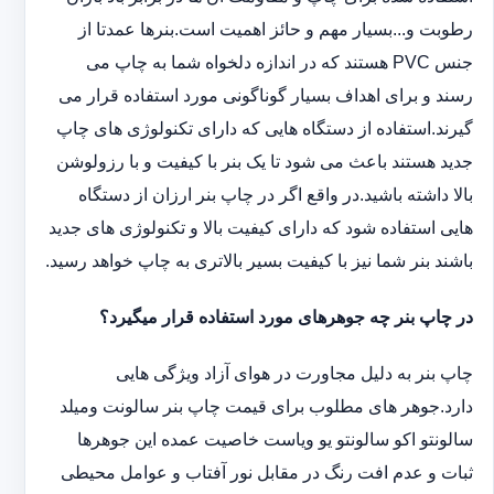
رطوبت و...بسیار مهم و حائز اهمیت است.بنرها عمدتا از
جنس PVC هستند که در اندازه دلخواه شما به چاپ می
رسند و برای اهداف بسیار گوناگونی مورد استفاده قرار می
گیرند.استفاده از دستگاه هایی که دارای تکنولوژی های چاپ
جدید هستند باعث می شود تا یک بنر با کیفیت و با رزولوشن
بالا داشته باشید.در واقع اگر در چاپ بنر ارزان از دستگاه
هایی استفاده شود که دارای کیفیت بالا و تکنولوژی های جدید
باشند بنر شما نیز با کیفیت بسیر بالاتری به چاپ خواهد رسید.
در چاپ بنر چه جوهرهای مورد استفاده قرار میگیرد؟
چاپ بنر به دلیل مجاورت در هوای آزاد ویژگی هایی
دارد.جوهر های مطلوب برای قیمت چاپ بنر سالونت ‏و‏‏میلد
سالونت‎و ‎‏اکو سالونت‎‎‏و یو وی‎‏است خاصیت عمده این ‏جوهرها
ثبات و عدم افت رنگ در مقابل نور آفتاب و عوامل محیطی