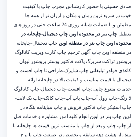
صادق حسینی با حضور کارشناس مجرب چاپ با کیفیت
خوب در سریع ترین زمان و مکان و ارزان تر از همه جا
مطمئن و با ضمانت شبانه روزی 24 ساعت حتی در روز های
تعطیل
چاپ بنر در محدوده اوین
چاپ دیجیتال-چاپخانه در
محدوده اوین
چاپ بنر در منطقه اوین
چاپ دیجیتال-چاپخانه
در منطقه اوین چاپ آگهی ترحیم چاپ کارت ویزیت کاتالوگ
بروشور تراکت سربرگ پاکت فاکتور پوستر بروشور لیوان
کاغذی فولدر تبلیغاتی چاپ شاپرک.طراحی تا چاپ افست و
دیجیتال با قیمت مناسب و کیفیت بالا در چاپخانه ارائه
خدمات متنوع چاپی :چاپ افست-چاپ دیجیتال-چاپ کاتالوگ
5 رنگ-چاپ رول آپ-چاپ پاپ آپ-چاپ کالک-چاپ بک لایت-
چاپ استیکر چاپ فاکتور فروش و چاپ مباینامه بنگاه در
اوین چاپ بنر در اوین انجام کلیه امور مشاوره و خدمات قبل
از چاپ چاپ و بعد از چاپ با مناسب ترین قیمت ها چاپخانه با
بیش از هشت دهه سابقه و تخصص در صنعت چاپ با نرخ