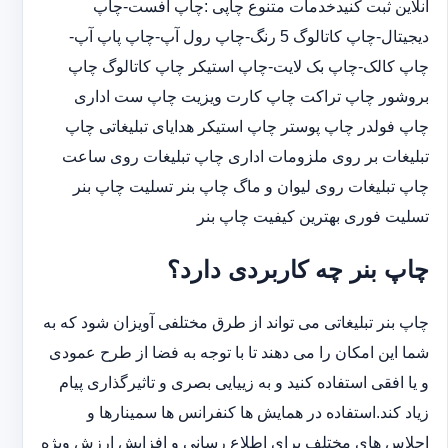
آنلاین ثبت کنیدخدمات متنوع چاپی :چاپ افست-چاپ
دیجیتال-چاپ کاتالوگ 5 رنگ-چاپ رول آپ-چاپ پاپ آپ-
چاپ کالک-چاپ بک لایت-چاپ استیکر چاپ کاتالوگ چاپ
بروشور چاپ تراکت چاپ کارت ویزیت چاپ ست اداری
چاپ فولدر چاپ پوستر چاپ استیکر هدایای تبلیغاتی چاپ
تبلیغات بر روی ملزومات اداری چاپ تبلیغات روی ساعت
چاپ تبلیغات روی لیوان و ماگ چاپ بنر تسلیت چاپ بنر
تسلیت فوری بهترین کیفیت چاپ بنر
چاپ بنر چه کاربردی دارد؟
چاپ بنر تبلیغاتی می تواند از طرق مختلفی آویزان شود که به
شما این امکان را می دهند تا با توجه به فضا از طرح عمودی
و یا افقی استفاده کنید و به زییایی بصری و تاثیرگذاری پیام
زیاد کند.استفاده در همایش ها کنفرانس ها سمینارها و
اجلاس های مختلف برای اطلاع رسانی و افزایش ارزش ویژه