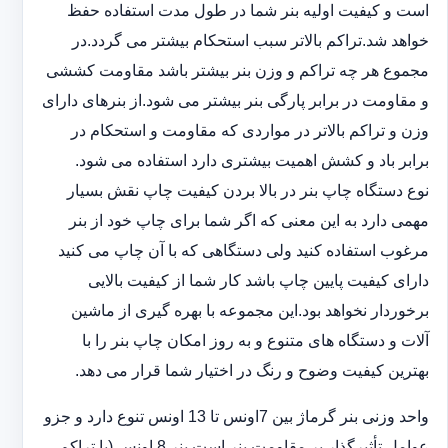
است و کیفیت اولیه بنر شما در طول مدت استفاده حفظ
خواهد شد.‎تراکم بالاتر سبب استحکام بیشتر می گردد.در
مجموع هر چه تراکم و وزن بنر بیشتر باشد مقاومت کششی
و مقاومت در ‏برابر پارگی بنر بیشتر می شود.از بنرهای دارای
وزن و تراکم بالاتر در مواردی که مقاومت و استحکام در
برابر باد و ‏کشش اهمیت بیشتری دارد استفاده می شود‎.‎
نوع دستگاه چاپ بنر در بالا بردن کیفیت چاپ نقش بسیار
مهمی دارد به این معنی که اگر شما برای چاپ خود از بنر
‏مرغوب استفاده کنید ولی دستگاهی که با آن چاپ می کنید
دارای کیفیت پایین چاپ باشد کار شما از کیفیت بالایی
برخوردار ‏نخواهد بود.این مجموعه با بهره گیری از ماشین
آلات و دستگاه های متنوع و به روز امکان چاپ بنر را با
بهترین کیفیت ‏وضوح و رنگ در اختیار شما قرار می دهد.‏‎
واحد وزنی بنر گرماژ بین ‏‎7‎‏اونس تا 13 اونس تنوع دارد و جزو
عوامل تأثیرگذار بر مقاومت بنر است.بنر 8 اونس (با ‏تراکم