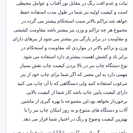
ثبات و عدم افت رنگ در مقابل نور آفتاب و عوامل محیطی
است و کیفیت اولیه بنر شما در طول مدت استفاده حفظ
خواهد شد.‎تراکم بالاتر سبب استحکام بیشتر می گردد.در
مجموع هر چه تراکم و وزن بنر بیشتر باشد مقاومت کششی
و مقاومت در ‏برابر پارگی بنر بیشتر می شود.از بنرهای دارای
وزن و تراکم بالاتر در مواردی که مقاومت و استحکام در
برابر باد و ‏کشش اهمیت بیشتری دارد استفاده می شود‎.‎
نوع دستگاه چاپ بنر در بالا بردن کیفیت چاپ نقش بسیار
مهمی دارد به این معنی که اگر شما برای چاپ خود از بنر
‏مرغوب استفاده کنید ولی دستگاهی که با آن چاپ می کنید
دارای کیفیت پایین چاپ باشد کار شما از کیفیت بالایی
برخوردار ‏نخواهد بود.این مجموعه با بهره گیری از ماشین
آلات و دستگاه های متنوع و به روز امکان چاپ بنر را با
بهترین کیفیت ‏وضوح و رنگ در اختیار شما قرار می دهد.‏‎
واحد وزنی بنر گرماژ بین ‏‎7‎‏اونس تا 13 اونس تنوع دارد و جزو