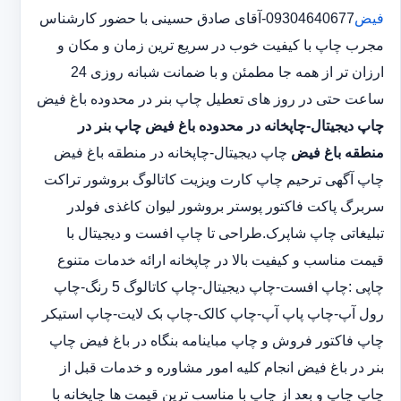
فیض
09304640677-آقای صادق حسینی با حضور کارشناس
مجرب چاپ با کیفیت خوب در سریع ترین زمان و مکان و
ارزان تر از همه جا مطمئن و با ضمانت شبانه روزی 24
ساعت حتی در روز های تعطیل چاپ بنر در محدوده باغ فیض
چاپ دیجیتال-چاپخانه در محدوده باغ فیض
چاپ بنر در
منطقه باغ فیض
چاپ دیجیتال-چاپخانه در منطقه باغ فیض
چاپ آگهی ترحیم چاپ کارت ویزیت کاتالوگ بروشور تراکت
سربرگ پاکت فاکتور پوستر بروشور لیوان کاغذی فولدر
تبلیغاتی چاپ شاپرک.طراحی تا چاپ افست و دیجیتال با
قیمت مناسب و کیفیت بالا در چاپخانه ارائه خدمات متنوع
چاپی :چاپ افست-چاپ دیجیتال-چاپ کاتالوگ 5 رنگ-چاپ
رول آپ-چاپ پاپ آپ-چاپ کالک-چاپ بک لایت-چاپ استیکر
چاپ فاکتور فروش و چاپ مباینامه بنگاه در باغ فیض چاپ
بنر در باغ فیض انجام کلیه امور مشاوره و خدمات قبل از
چاپ چاپ و بعد از چاپ با مناسب ترین قیمت ها چاپخانه با