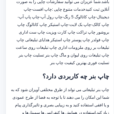
باشد.شما عزیزان می توانید سفارشات چاپی را به صورت
آنلاین ثبت کنیدخدمات متنوع چاپی :چاپ افست-چاپ
دیجیتال-چاپ کاتالوگ 5 رنگ-چاپ رول آپ-چاپ پاپ آپ-
چاپ کالک-چاپ بک لایت-چاپ استیکر چاپ کاتالوگ چاپ
بروشور چاپ تراکت چاپ کارت ویزیت چاپ ست اداری
چاپ فولدر چاپ پوستر چاپ استیکر هدایای تبلیغاتی چاپ
تبلیغات بر روی ملزومات اداری چاپ تبلیغات روی ساعت
چاپ تبلیغات روی لیوان و ماگ چاپ بنر تسلیت چاپ بنر
تسلیت فوری بهترین کیفیت چاپ بنر
چاپ بنر چه کاربردی دارد؟
چاپ بنر تبلیغاتی می تواند از طرق مختلفی آویزان شود که به
شما این امکان را می دهند تا با توجه به فضا از طرح عمودی
و یا افقی استفاده کنید و به زییایی بصری و تاثیرگذاری پیام
زیاد کند.استفاده در همایش ها کنفرانس ها سمینارها و