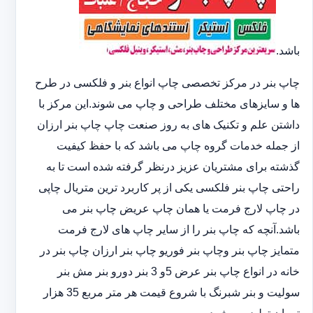
باشد.
چاپ بنر در مرکز تخصصی چاپ انواع بنر و فلکسی در طرح
ها و سایزهای مختلف طراحی و چاپ می شوند.این مرکز با
داشتن علم و تکنیک های به روز صنعت چاپ چاپ بنر ارزان
از جمله خدمات گروه چاپ می باشد که با حفظ کیفیت
گذشته برای مشتریان عزیز درنظر گرفته شده است تا به
راحتی چاپ بنر فلکسی یکی از پر کاربرد ترین متریال چاپی
در چاپ لارج فرمت یا همان چاپ عریض چاپ بنر می
باشد.آنچه که چاپ بنر را از سایر چاپ های لارج فرمت
متمایز چاپ بنر وچاپ بنر فوریو چاپ بنر ارزان چاپ بنر در
خانه در انواع چاپ بنر عرض 5و 3 بنر دورو بنر مش بنر
سولیت و بنر شبرنگ با شروع قیمت هر متر مربع 35 هزار