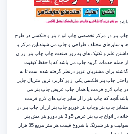
باشد.
چاپ بنر در مرکز تخصصی چاپ انواع بنر و فلکسی در طرح
ها و سایزهای مختلف طراحی و چاپ می شوند.این مرکز با
داشتن علم و تکنیک های به روز صنعت چاپ چاپ بنر ارزان
از جمله خدمات گروه چاپ می باشد که با حفظ کیفیت
گذشته برای مشتریان عزیز درنظر گرفته شده است تا به
راحتی چاپ بنر فلکسی یکی از پر کاربرد ترین متریال چاپی
در چاپ لارج فرمت یا همان چاپ عریض چاپ بنر می
باشد.آنچه که چاپ بنر را از سایر چاپ های لارج فرمت
متمایز چاپ بنر وچاپ بنر فوریو چاپ بنر ارزان چاپ بنر در
خانه در انواع چاپ بنر عرض 5و 3 بنر دورو بنر مش بنر
سولیت و بنر شبرنگ با شروع قیمت هر متر مربع 35 هزار