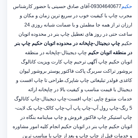
حکیم
09304640677-آقای صادق حسینی با حضور کارشناس
مجرب چاپ با کیفیت خوب در سریع ترین زمان و مکان و
ارزان تر از همه جا مطمئن و با ضمانت شبانه روزی 24
ساعت حتی در روز های تعطیل چاپ بنر در محدوده اتوبان
حکیم
چاپ دیجیتال-چاپخانه در محدوده اتوبان حکیم
چاپ بنر
در منطقه اتوبان حکیم
چاپ دیجیتال-چاپخانه در منطقه
اتوبان حکیم چاپ آگهی ترحیم چاپ کارت ویزیت کاتالوگ
بروشور تراکت سربرگ پاکت فاکتور پوستر بروشور لیوان
کاغذی فولدر تبلیغاتی چاپ شاپرک.طراحی تا چاپ افست و
دیجیتال با قیمت مناسب و کیفیت بالا در چاپخانه ارائه
خدمات متنوع چاپی :چاپ افست-چاپ دیجیتال-چاپ کاتالوگ
5 رنگ-چاپ رول آپ-چاپ پاپ آپ-چاپ کالک-چاپ بک لایت-
چاپ استیکر چاپ فاکتور فروش و چاپ مباینامه بنگاه در
اتوبان حکیم چاپ بنر در اتوبان حکیم انجام کلیه امور مشاوره
و خدمات قبل از چاپ چاپ و بعد از چاپ با مناسب ترین