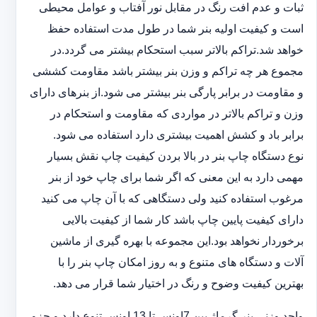
ثبات و عدم افت رنگ در مقابل نور آفتاب و عوامل محیطی
است و کیفیت اولیه بنر شما در طول مدت استفاده حفظ
خواهد شد.‎تراکم بالاتر سبب استحکام بیشتر می گردد.در
مجموع هر چه تراکم و وزن بنر بیشتر باشد مقاومت کششی
و مقاومت در ‏برابر پارگی بنر بیشتر می شود.از بنرهای دارای
وزن و تراکم بالاتر در مواردی که مقاومت و استحکام در
برابر باد و ‏کشش اهمیت بیشتری دارد استفاده می شود‎.‎
نوع دستگاه چاپ بنر در بالا بردن کیفیت چاپ نقش بسیار
مهمی دارد به این معنی که اگر شما برای چاپ خود از بنر
‏مرغوب استفاده کنید ولی دستگاهی که با آن چاپ می کنید
دارای کیفیت پایین چاپ باشد کار شما از کیفیت بالایی
برخوردار ‏نخواهد بود.این مجموعه با بهره گیری از ماشین
آلات و دستگاه های متنوع و به روز امکان چاپ بنر را با
بهترین کیفیت ‏وضوح و رنگ در اختیار شما قرار می دهد.‏‎
واحد وزنی بنر گرماژ بین ‏‎7‎‏اونس تا 13 اونس تنوع دارد و جزو