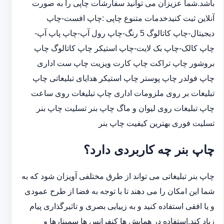
باشد.شما عزیزان می توانید سفارشات چاپی را به صورت
آنلاین ثبت کنیدخدمات متنوع چاپی :چاپ افست-چاپ
دیجیتال-چاپ کاتالوگ 5 رنگ-چاپ رول آپ-چاپ پاپ آپ-
چاپ کالک-چاپ بک لایت-چاپ استیکر چاپ کاتالوگ چاپ
بروشور چاپ تراکت چاپ کارت ویزیت چاپ ست اداری
چاپ فولدر چاپ پوستر چاپ استیکر هدایای تبلیغاتی چاپ
تبلیغات بر روی ملزومات اداری چاپ تبلیغات روی ساعت
چاپ تبلیغات روی لیوان و ماگ چاپ بنر تسلیت چاپ بنر
تسلیت فوری بهترین کیفیت چاپ بنر
چاپ بنر چه کاربردی دارد؟
چاپ بنر تبلیغاتی می تواند از طرق مختلفی آویزان شود که به
شما این امکان را می دهند تا با توجه به فضا از طرح عمودی
و یا افقی استفاده کنید و به زییایی بصری و تاثیرگذاری پیام
زیاد کند.استفاده در همایش ها کنفرانس ها سمینارها و