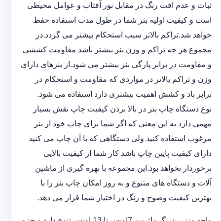
ثبات و عدم افت رنگ در مقابل نور آفتاب و عوامل محیطی
است و کیفیت اولیه بنر شما در طول مدت استفاده حفظ
خواهد شد.‎تراکم بالاتر سبب استحکام بیشتر می گردد.در
مجموع هر چه تراکم و وزن بنر بیشتر باشد مقاومت کششی
و مقاومت در ‏برابر پارگی بنر بیشتر می شود.از بنرهای دارای
وزن و تراکم بالاتر در مواردی که مقاومت و استحکام در
برابر باد و ‏کشش اهمیت بیشتری دارد استفاده می شود‎.‎
نوع دستگاه چاپ بنر در بالا بردن کیفیت چاپ نقش بسیار
مهمی دارد به این معنی که اگر شما برای چاپ خود از بنر
‏مرغوب استفاده کنید ولی دستگاهی که با آن چاپ می کنید
دارای کیفیت پایین چاپ باشد کار شما از کیفیت بالایی
برخوردار ‏نخواهد بود.این مجموعه با بهره گیری از ماشین
آلات و دستگاه های متنوع و به روز امکان چاپ بنر را با
بهترین کیفیت ‏وضوح و رنگ در اختیار شما قرار می دهد.‏‎
واحد وزنی بنر گرماژ بین ‏‎7‎‏اونس تا 13 اونس تنوع دارد و جزو