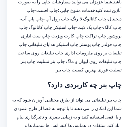
باشد.شما عزیزان می توانید سفارشات چاپی را به صورت
آنلاین ثبت کنیدخدمات متنوع چاپی :چاپ افست-چاپ
دیجیتال-چاپ کاتالوگ 5 رنگ-چاپ رول آپ-چاپ پاپ آپ-
چاپ کالک-چاپ بک لایت-چاپ استیکر چاپ کاتالوگ چاپ
بروشور چاپ تراکت چاپ کارت ویزیت چاپ ست اداری
چاپ فولدر چاپ پوستر چاپ استیکر هدایای تبلیغاتی چاپ
تبلیغات بر روی ملزومات اداری چاپ تبلیغات روی ساعت
چاپ تبلیغات روی لیوان و ماگ چاپ بنر تسلیت چاپ بنر
تسلیت فوری بهترین کیفیت چاپ بنر
چاپ بنر چه کاربردی دارد؟
چاپ بنر تبلیغاتی می تواند از طرق مختلفی آویزان شود که به
شما این امکان را می دهند تا با توجه به فضا از طرح عمودی
و یا افقی استفاده کنید و به زییایی بصری و تاثیرگذاری پیام
زیاد کند.استفاده در همایش ها کنفرانس ها سمینارها و