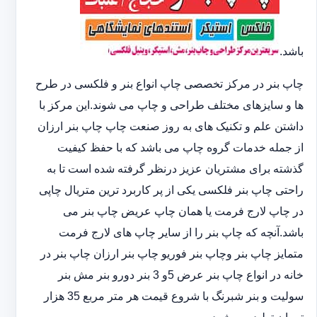
باشد.
چاپ بنر در مرکز تخصصی چاپ انواع بنر و فلکسی در طرح
ها و سایزهای مختلف طراحی و چاپ می شوند.این مرکز با
داشتن علم و تکنیک های به روز صنعت چاپ چاپ بنر ارزان
از جمله خدمات گروه چاپ می باشد که با حفظ کیفیت
گذشته برای مشتریان عزیز درنظر گرفته شده است تا به
راحتی چاپ بنر فلکسی یکی از پر کاربرد ترین متریال چاپی
در چاپ لارج فرمت یا همان چاپ عریض چاپ بنر می
باشد.آنچه که چاپ بنر را از سایر چاپ های لارج فرمت
متمایز چاپ بنر وچاپ بنر فوریو چاپ بنر ارزان چاپ بنر در
خانه در انواع چاپ بنر عرض 5و 3 بنر دورو بنر مش بنر
سولیت و بنر شبرنگ با شروع قیمت هر متر مربع 35 هزار