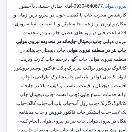
نیروی هوایی
09304640677-آقای صادق حسینی با حضور
کارشناس مجرب چاپ با کیفیت خوب در سریع ترین زمان و
مکان و ارزان تر از همه جا مطمئن و با ضمانت شبانه روزی
24 ساعت حتی در روز های تعطیل چاپ بنر در محدوده
نیروی هوایی
چاپ دیجیتال-چاپخانه در محدوده نیروی هوایی
چاپ بنر در منطقه نیروی هوایی
چاپ دیجیتال-چاپخانه در
منطقه نیروی هوایی چاپ آگهی ترحیم چاپ کارت ویزیت
کاتالوگ بروشور تراکت سربرگ پاکت فاکتور پوستر بروشور
لیوان کاغذی فولدر تبلیغاتی چاپ شاپرک.طراحی تا چاپ
افست و دیجیتال با قیمت مناسب و کیفیت بالا در چاپخانه
ارائه خدمات متنوع چاپی :چاپ افست-چاپ دیجیتال-چاپ
کاتالوگ 5 رنگ-چاپ رول آپ-چاپ پاپ آپ-چاپ کالک-چاپ
بک لایت-چاپ استیکر چاپ فاکتور فروش و چاپ مباینامه
بنگاه در نیروی هوایی چاپ بنر در نیروی هوایی انجام کلیه
امور مشاوره و خدمات قبل از چاپ چاپ و بعد از چاپ با