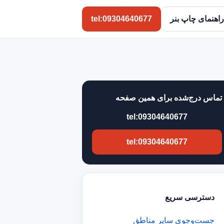
راهنمای چاپ بنر
tel:09304640677
تماس درج‌شده برای همین صفحه
tel:09304640677
tel:09304640677
دسترسی سریع
جست‌وجوی سایر مناطق