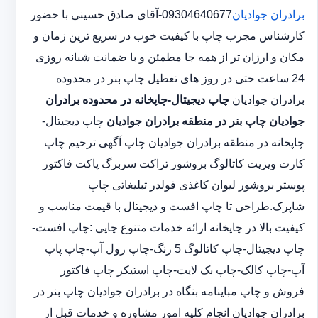
برادران جوادیان
09304640677-آقای صادق حسینی با حضور
کارشناس مجرب چاپ با کیفیت خوب در سریع ترین زمان و
مکان و ارزان تر از همه جا مطمئن و با ضمانت شبانه روزی
24 ساعت حتی در روز های تعطیل چاپ بنر در محدوده
برادران جوادیان
چاپ دیجیتال-چاپخانه در محدوده برادران
جوادیان
چاپ بنر در منطقه برادران جوادیان
چاپ دیجیتال-
چاپخانه در منطقه برادران جوادیان چاپ آگهی ترحیم چاپ
کارت ویزیت کاتالوگ بروشور تراکت سربرگ پاکت فاکتور
پوستر بروشور لیوان کاغذی فولدر تبلیغاتی چاپ
شاپرک.طراحی تا چاپ افست و دیجیتال با قیمت مناسب و
کیفیت بالا در چاپخانه ارائه خدمات متنوع چاپی :چاپ افست-
چاپ دیجیتال-چاپ کاتالوگ 5 رنگ-چاپ رول آپ-چاپ پاپ
آپ-چاپ کالک-چاپ بک لایت-چاپ استیکر چاپ فاکتور
فروش و چاپ مباینامه بنگاه در برادران جوادیان چاپ بنر در
برادران جوادیان انجام کلیه امور مشاوره و خدمات قبل از