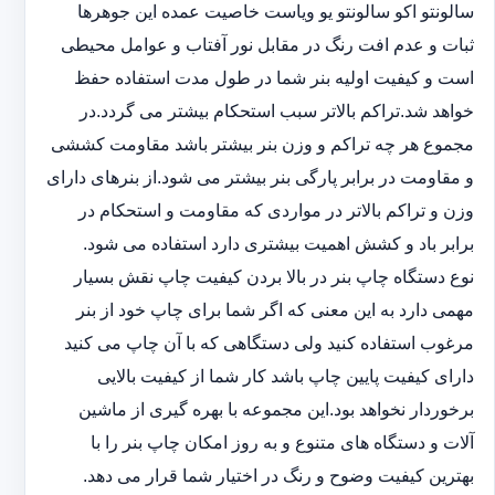
سالونت‎و ‎‏اکو سالونت‎‎‏و یو وی‎‏است خاصیت عمده این ‏جوهرها
ثبات و عدم افت رنگ در مقابل نور آفتاب و عوامل محیطی
است و کیفیت اولیه بنر شما در طول مدت استفاده حفظ
خواهد شد.‎تراکم بالاتر سبب استحکام بیشتر می گردد.در
مجموع هر چه تراکم و وزن بنر بیشتر باشد مقاومت کششی
و مقاومت در ‏برابر پارگی بنر بیشتر می شود.از بنرهای دارای
وزن و تراکم بالاتر در مواردی که مقاومت و استحکام در
برابر باد و ‏کشش اهمیت بیشتری دارد استفاده می شود‎.‎
نوع دستگاه چاپ بنر در بالا بردن کیفیت چاپ نقش بسیار
مهمی دارد به این معنی که اگر شما برای چاپ خود از بنر
‏مرغوب استفاده کنید ولی دستگاهی که با آن چاپ می کنید
دارای کیفیت پایین چاپ باشد کار شما از کیفیت بالایی
برخوردار ‏نخواهد بود.این مجموعه با بهره گیری از ماشین
آلات و دستگاه های متنوع و به روز امکان چاپ بنر را با
بهترین کیفیت ‏وضوح و رنگ در اختیار شما قرار می دهد.‏‎