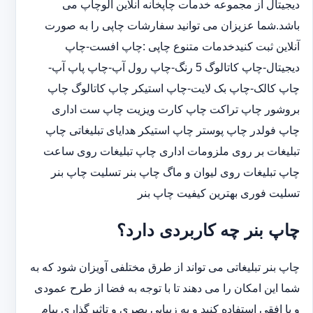
دیجیتال از مجموعه خدمات چاپخانه آنلاین الوچاپ می
باشد.شما عزیزان می توانید سفارشات چاپی را به صورت
آنلاین ثبت کنیدخدمات متنوع چاپی :چاپ افست-چاپ
دیجیتال-چاپ کاتالوگ 5 رنگ-چاپ رول آپ-چاپ پاپ آپ-
چاپ کالک-چاپ بک لایت-چاپ استیکر چاپ کاتالوگ چاپ
بروشور چاپ تراکت چاپ کارت ویزیت چاپ ست اداری
چاپ فولدر چاپ پوستر چاپ استیکر هدایای تبلیغاتی چاپ
تبلیغات بر روی ملزومات اداری چاپ تبلیغات روی ساعت
چاپ تبلیغات روی لیوان و ماگ چاپ بنر تسلیت چاپ بنر
تسلیت فوری بهترین کیفیت چاپ بنر
چاپ بنر چه کاربردی دارد؟
چاپ بنر تبلیغاتی می تواند از طرق مختلفی آویزان شود که به
شما این امکان را می دهند تا با توجه به فضا از طرح عمودی
و یا افقی استفاده کنید و به زییایی بصری و تاثیرگذاری پیام