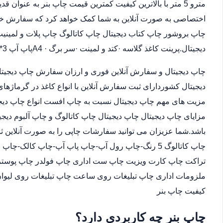
مترو 5 متر با بالاترین کیفیت کمترین قیمت چاپ بنر به عنوان
اختصاصی به صورت آنلاین به شما کمک خواهد کرد که سفارش خو
چاپ بروشور چاپ کتاب دیجیتال چاپ کاتالوگ چاپ پلات و لمینیت.
دیجیتال.پرینت کاغذ گلاسه ·‎کتد و لمینت ·‎سر برگ A4 ·‎پاپ آپ 3*4
چاپ دیجیتال و سفارش آنلاین فوری و ارزان سفارش چاپ دیجیتا
دیجیتال کشوردارای ثبت سفارش آنلاین با انواع کاغذ در گرماژها
مزیت های مهم چاپ دیجیتال نسبت به چاپ افست انواع چاپ دیجی
مزایای چاپ دیجیتال چاپ دیجیتال چاپ کاتالوگ و چاپ آلبوم دیجی
باشد.شما عزیزان می توانید سفارشات چاپی را به صورت آنلاین 
چاپ کاتالوگ 5 رنگ-چاپ رول آپ-چاپ پاپ آپ-چاپ کالک
تراکت چاپ کارت ویزیت چاپ ست اداری چاپ فولدر چاپ پوستر چا
ملزومات اداری چاپ تبلیغات روی ساعت چاپ تبلیغات روی لیوان
کیفیت چاپ بنر
چاپ بنر چه کاربردی دارد؟