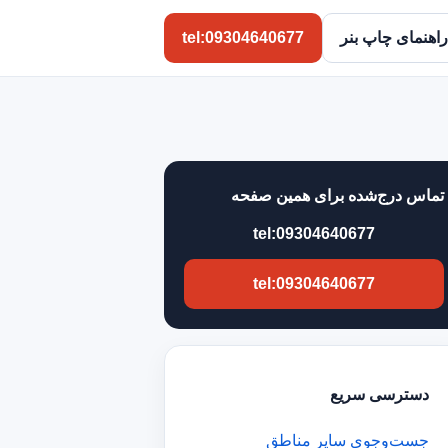
راهنمای چاپ بنر
tel:09304640677
تماس درج‌شده برای همین صفحه
tel:09304640677
tel:09304640677
دسترسی سریع
جست‌وجوی سایر مناطق