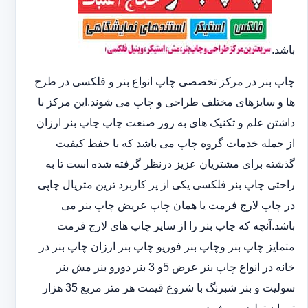
باشد.
چاپ بنر در مرکز تخصصی چاپ انواع بنر و فلکسی در طرح
ها و سایزهای مختلف طراحی و چاپ می شوند.این مرکز با
داشتن علم و تکنیک های به روز صنعت چاپ چاپ بنر ارزان
از جمله خدمات گروه چاپ می باشد که با حفظ کیفیت
گذشته برای مشتریان عزیز درنظر گرفته شده است تا به
راحتی چاپ بنر فلکسی یکی از پر کاربرد ترین متریال چاپی
در چاپ لارج فرمت یا همان چاپ عریض چاپ بنر می
باشد.آنچه که چاپ بنر را از سایر چاپ های لارج فرمت
متمایز چاپ بنر وچاپ بنر فوریو چاپ بنر ارزان چاپ بنر در
خانه در انواع چاپ بنر عرض 5و 3 بنر دورو بنر مش بنر
سولیت و بنر شبرنگ با شروع قیمت هر متر مربع 35 هزار