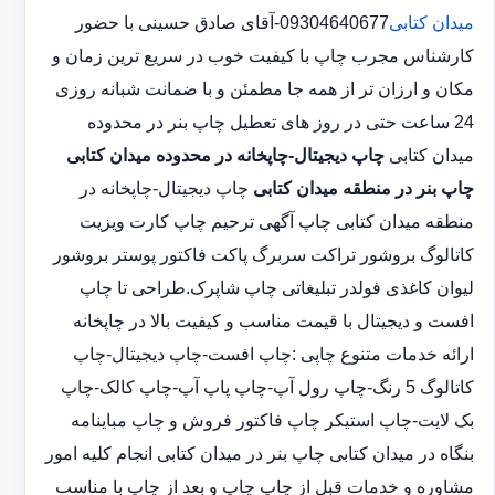
میدان کتابی
09304640677-آقای صادق حسینی با حضور
کارشناس مجرب چاپ با کیفیت خوب در سریع ترین زمان و
مکان و ارزان تر از همه جا مطمئن و با ضمانت شبانه روزی
24 ساعت حتی در روز های تعطیل چاپ بنر در محدوده
میدان کتابی
چاپ دیجیتال-چاپخانه در محدوده میدان کتابی
چاپ بنر در منطقه میدان کتابی
چاپ دیجیتال-چاپخانه در
منطقه میدان کتابی چاپ آگهی ترحیم چاپ کارت ویزیت
کاتالوگ بروشور تراکت سربرگ پاکت فاکتور پوستر بروشور
لیوان کاغذی فولدر تبلیغاتی چاپ شاپرک.طراحی تا چاپ
افست و دیجیتال با قیمت مناسب و کیفیت بالا در چاپخانه
ارائه خدمات متنوع چاپی :چاپ افست-چاپ دیجیتال-چاپ
کاتالوگ 5 رنگ-چاپ رول آپ-چاپ پاپ آپ-چاپ کالک-چاپ
بک لایت-چاپ استیکر چاپ فاکتور فروش و چاپ مباینامه
بنگاه در میدان کتابی چاپ بنر در میدان کتابی انجام کلیه امور
مشاوره و خدمات قبل از چاپ چاپ و بعد از چاپ با مناسب