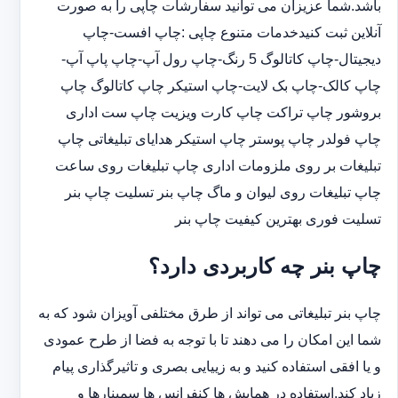
باشد.شما عزیزان می توانید سفارشات چاپی را به صورت
آنلاین ثبت کنیدخدمات متنوع چاپی :چاپ افست-چاپ
دیجیتال-چاپ کاتالوگ 5 رنگ-چاپ رول آپ-چاپ پاپ آپ-
چاپ کالک-چاپ بک لایت-چاپ استیکر چاپ کاتالوگ چاپ
بروشور چاپ تراکت چاپ کارت ویزیت چاپ ست اداری
چاپ فولدر چاپ پوستر چاپ استیکر هدایای تبلیغاتی چاپ
تبلیغات بر روی ملزومات اداری چاپ تبلیغات روی ساعت
چاپ تبلیغات روی لیوان و ماگ چاپ بنر تسلیت چاپ بنر
تسلیت فوری بهترین کیفیت چاپ بنر
چاپ بنر چه کاربردی دارد؟
چاپ بنر تبلیغاتی می تواند از طرق مختلفی آویزان شود که به
شما این امکان را می دهند تا با توجه به فضا از طرح عمودی
و یا افقی استفاده کنید و به زییایی بصری و تاثیرگذاری پیام
زیاد کند.استفاده در همایش ها کنفرانس ها سمینارها و