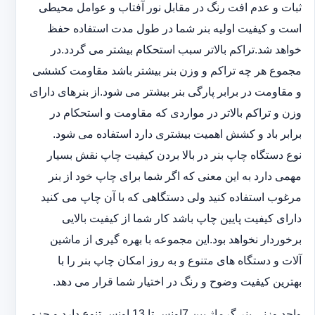
ثبات و عدم افت رنگ در مقابل نور آفتاب و عوامل محیطی
است و کیفیت اولیه بنر شما در طول مدت استفاده حفظ
خواهد شد.‎تراکم بالاتر سبب استحکام بیشتر می گردد.در
مجموع هر چه تراکم و وزن بنر بیشتر باشد مقاومت کششی
و مقاومت در ‏برابر پارگی بنر بیشتر می شود.از بنرهای دارای
وزن و تراکم بالاتر در مواردی که مقاومت و استحکام در
برابر باد و ‏کشش اهمیت بیشتری دارد استفاده می شود‎.‎
نوع دستگاه چاپ بنر در بالا بردن کیفیت چاپ نقش بسیار
مهمی دارد به این معنی که اگر شما برای چاپ خود از بنر
‏مرغوب استفاده کنید ولی دستگاهی که با آن چاپ می کنید
دارای کیفیت پایین چاپ باشد کار شما از کیفیت بالایی
برخوردار ‏نخواهد بود.این مجموعه با بهره گیری از ماشین
آلات و دستگاه های متنوع و به روز امکان چاپ بنر را با
بهترین کیفیت ‏وضوح و رنگ در اختیار شما قرار می دهد.‏‎
واحد وزنی بنر گرماژ بین ‏‎7‎‏اونس تا 13 اونس تنوع دارد و جزو