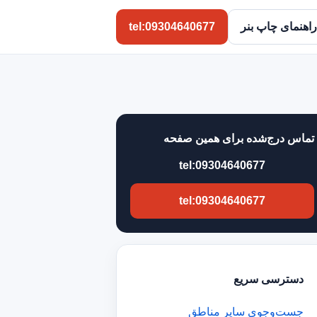
راهنمای چاپ بنر
tel:09304640677
تماس درج‌شده برای همین صفحه
tel:09304640677
tel:09304640677
دسترسی سریع
جست‌وجوی سایر مناطق