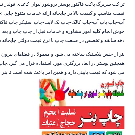
تراکت سربرگ پاکت فاکتور پوستر بروشور لیوان کاغذی فولدر تب
آپ-چاپ پاپ آپ-چاپ کالک-چاپ بک لایت-چاپ استیکر چاپ فاکتو
خوش انجام کلیه امور مشاوره و خدمات قبل از چاپ چاپ و بعد ا
دهه سابقه و تخصص در صنعت چاپ با نرخ قیمت دولتی چاپخانه
بنر از جنس پلاستیک ساخته می شود و معمولا در فضاهای بیرون
همچنین پوستر در ابعاد بزرگتری مورد استفاده قرار می گیرد.چاپ
می شود که قیمت پایینی دارد و همین امر باعث شده است تا بنر 