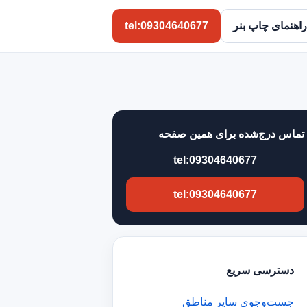
راهنمای چاپ بنر
tel:09304640677
تماس درج‌شده برای همین صفحه
tel:09304640677
tel:09304640677
دسترسی سریع
جست‌وجوی سایر مناطق