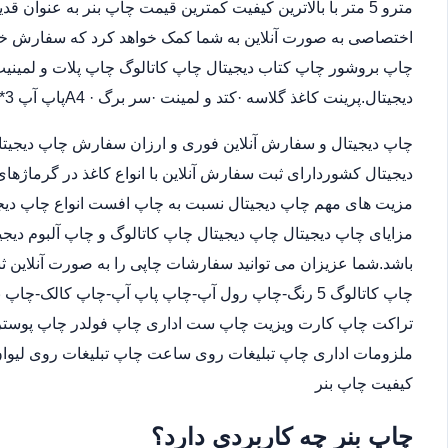
مترو 5 متر با بالاترین کیفیت کمترین قیمت چاپ بنر به عنوان
اختصاصی به صورت آنلاین به شما کمک خواهد کرد که سفارش خو
چاپ بروشور چاپ کتاب دیجیتال چاپ کاتالوگ چاپ پلات و لمینیت.
دیجیتال.پرینت کاغذ گلاسه ·‎کتد و لمینت ·‎سر برگ A4 ·‎پاپ آپ 3*4
چاپ دیجیتال و سفارش آنلاین فوری و ارزان سفارش چاپ دیجیتا
دیجیتال کشوردارای ثبت سفارش آنلاین با انواع کاغذ در گرماژها
مزیت های مهم چاپ دیجیتال نسبت به چاپ افست انواع چاپ دیجی
مزایای چاپ دیجیتال چاپ دیجیتال چاپ کاتالوگ و چاپ آلبوم دیجی
باشد.شما عزیزان می توانید سفارشات چاپی را به صورت آنلاین 
چاپ کاتالوگ 5 رنگ-چاپ رول آپ-چاپ پاپ آپ-چاپ کالک
تراکت چاپ کارت ویزیت چاپ ست اداری چاپ فولدر چاپ پوستر چا
ملزومات اداری چاپ تبلیغات روی ساعت چاپ تبلیغات روی لیوان
کیفیت چاپ بنر
چاپ بنر چه کاربردی دارد؟