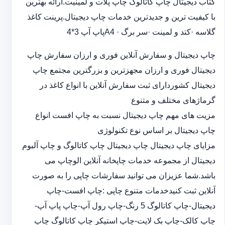
کتاب دیجیتال چاپ کاتالوگ چاپ پلات و لمینیت.ارائه بهترین
با کیفیت ترین و جدیدترین خدمات چاپ دیجیتال.پرینت کاغذ
گلاسه ·‎کتد و لمینت ·‎سر برگ A4 ·‎پاپ آپ 3*4
چاپ دیجیتال و سفارش آنلاین فوری و ارزان سفارش چاپ
دیجیتال فوری و ارزان مجهزترین و بزرگترین مجتمع چاپ
دیجیتال کشوردارای ثبت سفارش آنلاین با انواع کاغذ در
گرماژهای مختلف و متنوع
مزیت های مهم چاپ دیجیتال نسبت به چاپ افست انواع
چاپ دیجیتال بر اساس نوع تکنولوژی
مزایای چاپ دیجیتال چاپ دیجیتال چاپ کاتالوگ و چاپ آلبوم
دیجیتال از مجموعه خدمات چاپخانه آنلاین الوچاپ می
باشد.شما عزیزان می توانید سفارشات چاپی را به صورت
آنلاین ثبت کنیدخدمات متنوع چاپی :چاپ افست-چاپ
دیجیتال-چاپ کاتالوگ 5 رنگ-چاپ رول آپ-چاپ پاپ آپ-
چاپ کالک-چاپ بک لایت-چاپ استیکر چاپ کاتالوگ چاپ