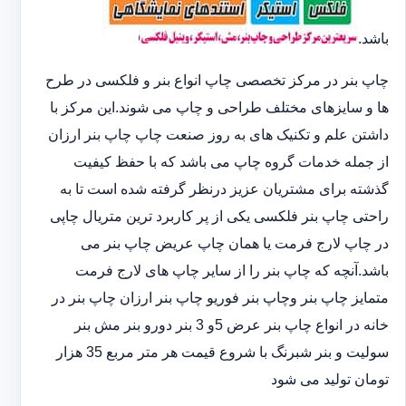
باشد.
چاپ بنر در مرکز تخصصی چاپ انواع بنر و فلکسی در طرح
ها و سایزهای مختلف طراحی و چاپ می شوند.این مرکز با
داشتن علم و تکنیک های به روز صنعت چاپ چاپ بنر ارزان
از جمله خدمات گروه چاپ می باشد که با حفظ کیفیت
گذشته برای مشتریان عزیز درنظر گرفته شده است تا به
راحتی چاپ بنر فلکسی یکی از پر کاربرد ترین متریال چاپی
در چاپ لارج فرمت یا همان چاپ عریض چاپ بنر می
باشد.آنچه که چاپ بنر را از سایر چاپ های لارج فرمت
متمایز چاپ بنر وچاپ بنر فوریو چاپ بنر ارزان چاپ بنر در
خانه در انواع چاپ بنر عرض 5و 3 بنر دورو بنر مش بنر
سولیت و بنر شبرنگ با شروع قیمت هر متر مربع 35 هزار
تومان تولید می شود