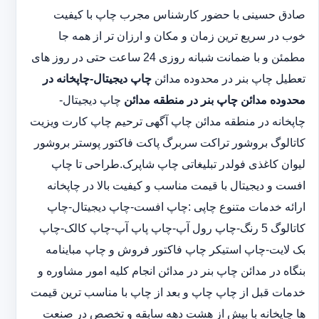
صادق حسینی با حضور کارشناس مجرب چاپ با کیفیت
خوب در سریع ترین زمان و مکان و ارزان تر از همه جا
مطمئن و با ضمانت شبانه روزی 24 ساعت حتی در روز های
تعطیل چاپ بنر در محدوده مدائن
چاپ دیجیتال-چاپخانه در
محدوده مدائن
چاپ بنر در منطقه مدائن
چاپ دیجیتال-
چاپخانه در منطقه مدائن چاپ آگهی ترحیم چاپ کارت ویزیت
کاتالوگ بروشور تراکت سربرگ پاکت فاکتور پوستر بروشور
لیوان کاغذی فولدر تبلیغاتی چاپ شاپرک.طراحی تا چاپ
افست و دیجیتال با قیمت مناسب و کیفیت بالا در چاپخانه
ارائه خدمات متنوع چاپی :چاپ افست-چاپ دیجیتال-چاپ
کاتالوگ 5 رنگ-چاپ رول آپ-چاپ پاپ آپ-چاپ کالک-چاپ
بک لایت-چاپ استیکر چاپ فاکتور فروش و چاپ مباینامه
بنگاه در مدائن چاپ بنر در مدائن انجام کلیه امور مشاوره و
خدمات قبل از چاپ چاپ و بعد از چاپ با مناسب ترین قیمت
ها چاپخانه با بیش از هشت دهه سابقه و تخصص در صنعت