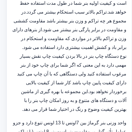
است و کیفیت اولیه بنر شما در طول مدت استفاده حفظ
خواهد شد.‎تراکم بالاتر سبب استحکام بیشتر می گردد.در
مجموع هر چه تراکم و وزن بنر بیشتر باشد مقاومت کششی
و مقاومت در ‏برابر پارگی بنر بیشتر می شود.از بنرهای دارای
وزن و تراکم بالاتر در مواردی که مقاومت و استحکام در
برابر باد و ‏کشش اهمیت بیشتری دارد استفاده می شود‎.‎
نوع دستگاه چاپ بنر در بالا بردن کیفیت چاپ نقش بسیار
مهمی دارد به این معنی که اگر شما برای چاپ خود از بنر
‏مرغوب استفاده کنید ولی دستگاهی که با آن چاپ می کنید
دارای کیفیت پایین چاپ باشد کار شما از کیفیت بالایی
برخوردار ‏نخواهد بود.این مجموعه با بهره گیری از ماشین
آلات و دستگاه های متنوع و به روز امکان چاپ بنر را با
بهترین کیفیت ‏وضوح و رنگ در اختیار شما قرار می دهد.‏‎
واحد وزنی بنر گرماژ بین ‏‎7‎‏اونس تا 13 اونس تنوع دارد و جزو
عوامل تأثیرگذار بر مقاومت بنر است.بنر 8 اونس (با ‏تراکم