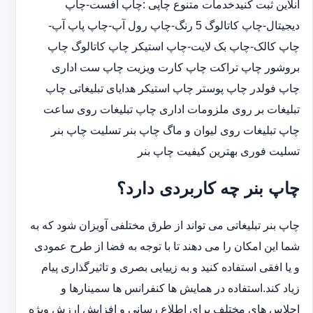
آنلاین ثبت کنیدخدمات متنوع چاپی :چاپ افست-چاپ
دیجیتال-چاپ کاتالوگ 5 رنگ-چاپ رول آپ-چاپ پاپ آپ-
چاپ کالک-چاپ بک لایت-چاپ استیکر چاپ کاتالوگ چاپ
بروشور چاپ تراکت چاپ کارت ویزیت چاپ ست اداری
چاپ فولدر چاپ پوستر چاپ استیکر هدایای تبلیغاتی چاپ
تبلیغات بر روی ملزومات اداری چاپ تبلیغات روی ساعت
چاپ تبلیغات روی لیوان و ماگ چاپ بنر تسلیت چاپ بنر
تسلیت فوری بهترین کیفیت چاپ بنر
چاپ بنر چه کاربردی دارد؟
چاپ بنر تبلیغاتی می تواند از طرق مختلفی آویزان شود که به
شما این امکان را می دهند تا با توجه به فضا از طرح عمودی
و یا افقی استفاده کنید و به زییایی بصری و تاثیرگذاری پیام
زیاد کند.استفاده در همایش ها کنفرانس ها سمینارها و
اجلاس های مختلف برای اطلاع رسانی و افزایش ارزش ویژه