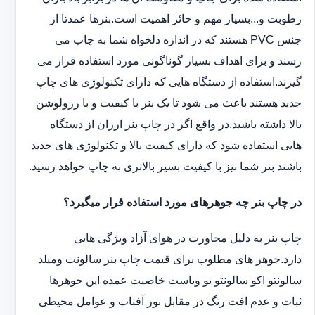
رطوبت و...بسیار مهم و حائز اهمیت است.بنرها عمدتا از
جنس PVC هستند که در اندازه دلخواه شما به چاپ می
رسند و برای اهداف بسیار گوناگونی مورد استفاده قرار می
گیرند.استفاده از دستگاه هایی که دارای تکنولوژی های چاپ
جدید هستند باعث می شود تا یک بنر با کیفیت و با رزولوشن
بالا داشته باشید.در واقع اگر در چاپ بنر ارزان از دستگاه
هایی استفاده شود که دارای کیفیت بالا و تکنولوژی های جدید
باشند بنر شما نیز با کیفیت بسیر بالاتری به چاپ خواهد رسید.
در چاپ بنر چه جوهرهای مورد استفاده قرار میگیرد؟
چاپ بنر به دلیل مجاورت در هوای آزاد ویژگی هایی
دارد.جوهر های مطلوب برای قیمت چاپ بنر سالونت ‏و‏‏میلد
سالونت‎و ‎‏اکو سالونت‎‎‏و یو وی‎‏است خاصیت عمده این ‏جوهرها
ثبات و عدم افت رنگ در مقابل نور آفتاب و عوامل محیطی