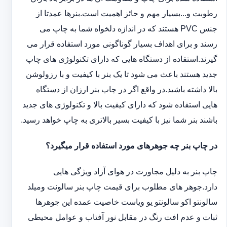
رطوبت و...بسیار مهم و حائز اهمیت است.بنرها عمدتا از
جنس PVC هستند که در اندازه دلخواه شما به چاپ می
رسند و برای اهداف بسیار گوناگونی مورد استفاده قرار می
گیرند.استفاده از دستگاه هایی که دارای تکنولوژی های چاپ
جدید هستند باعث می شود تا یک بنر با کیفیت و با رزولوشن
بالا داشته باشید.در واقع اگر در چاپ بنر ارزان از دستگاه
هایی استفاده شود که دارای کیفیت بالا و تکنولوژی های جدید
باشند بنر شما نیز با کیفیت بسیر بالاتری به چاپ خواهد رسید.
در چاپ بنر چه جوهرهای مورد استفاده قرار میگیرد؟
چاپ بنر به دلیل مجاورت در هوای آزاد ویژگی هایی
دارد.جوهر های مطلوب برای قیمت چاپ بنر سالونت ‏و‏‏میلد
سالونت‎و ‎‏اکو سالونت‎‎‏و یو وی‎‏است خاصیت عمده این ‏جوهرها
ثبات و عدم افت رنگ در مقابل نور آفتاب و عوامل محیطی