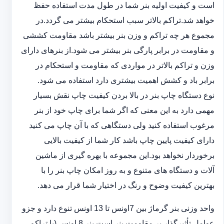
است و کیفیت اولیه بنر شما در طول مدت استفاده حفظ
خواهد شد.‎تراکم بالاتر سبب استحکام بیشتر می گردد.در
مجموع هر چه تراکم و وزن بنر بیشتر باشد مقاومت کششی
و مقاومت در ‏برابر پارگی بنر بیشتر می شود.از بنرهای دارای
وزن و تراکم بالاتر در مواردی که مقاومت و استحکام در
برابر باد و ‏کشش اهمیت بیشتری دارد استفاده می شود‎.‎
نوع دستگاه چاپ بنر در بالا بردن کیفیت چاپ نقش بسیار
مهمی دارد به این معنی که اگر شما برای چاپ خود از بنر
‏مرغوب استفاده کنید ولی دستگاهی که با آن چاپ می کنید
دارای کیفیت پایین چاپ باشد کار شما از کیفیت بالایی
برخوردار ‏نخواهد بود.این مجموعه با بهره گیری از ماشین
آلات و دستگاه های متنوع و به روز امکان چاپ بنر را با
بهترین کیفیت ‏وضوح و رنگ در اختیار شما قرار می دهد.‏‎
واحد وزنی بنر گرماژ بین ‏‎7‎‏اونس تا 13 اونس تنوع دارد و جزو
عوامل تأثیرگذار بر مقاومت بنر است.بنر 8 اونس (با ‏تراکم