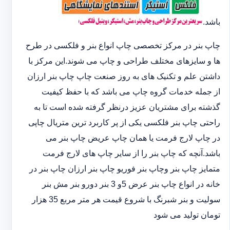
باشد.
چاپ بنر در مرکز تخصصی چاپ انواع بنر و فلکسی در طرح
ها و سایزهای مختلف طراحی و چاپ می شوند.این مرکز با
داشتن علم و تکنیک های به روز صنعت چاپ چاپ بنر ارزان
از جمله خدمات گروه چاپ می باشد که با حفظ کیفیت
گذشته برای مشتریان عزیز درنظر گرفته شده است تا به
راحتی چاپ بنر فلکسی یکی از پر کاربرد ترین متریال چاپی
در چاپ لارج فرمت یا همان چاپ عریض چاپ بنر می
باشد.آنچه که چاپ بنر را از سایر چاپ های لارج فرمت
متمایز چاپ بنر وچاپ بنر فوریو چاپ بنر ارزان چاپ بنر در
خانه در انواع چاپ بنر عرض 5و 3 بنر دورو بنر مش بنر
سولیت و بنر شبرنگ با شروع قیمت هر متر مربع 35 هزار
تومان تولید می شود