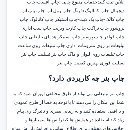
آنلاین ثبت کنیدخدمات متنوع چاپی :چاپ افست-چاپ
دیجیتال-چاپ کاتالوگ 5 رنگ-چاپ رول آپ-چاپ پاپ آپ-
چاپ کالک-چاپ بک لایت-چاپ استیکر چاپ کاتالوگ چاپ
بروشور چاپ تراکت چاپ کارت ویزیت چاپ ست اداری
چاپ فولدر چاپ پوستر چاپ استیکر هدایای تبلیغاتی چاپ
تبلیغات بر روی ملزومات اداری چاپ تبلیغات روی ساعت
چاپ تبلیغات روی لیوان و ماگ چاپ بنر تسلیت چاپ بنر
تسلیت فوری بهترین کیفیت چاپ بنر
چاپ بنر چه کاربردی دارد؟
چاپ بنر تبلیغاتی می تواند از طرق مختلفی آویزان شود که به
شما این امکان را می دهند تا با توجه به فضا از طرح عمودی
و یا افقی استفاده کنید و به زییایی بصری و تاثیرگذاری پیام
زیاد کند.استفاده در همایش ها کنفرانس ها سمینارها و
اجلاس های مختلف برای اطلاع رسانی و افزایش ارزش ویژه