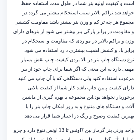
است و کیفیت اولیه بنر شما در طول مدت استفاده حفظ
خواهد شد.‎تراکم بالاتر سبب استحکام بیشتر می گردد.در
مجموع هر چه تراکم و وزن بنر بیشتر باشد مقاومت کششی
و مقاومت در ‏برابر پارگی بنر بیشتر می شود.از بنرهای دارای
وزن و تراکم بالاتر در مواردی که مقاومت و استحکام در
برابر باد و ‏کشش اهمیت بیشتری دارد استفاده می شود‎.‎
نوع دستگاه چاپ بنر در بالا بردن کیفیت چاپ نقش بسیار
مهمی دارد به این معنی که اگر شما برای چاپ خود از بنر
‏مرغوب استفاده کنید ولی دستگاهی که با آن چاپ می کنید
دارای کیفیت پایین چاپ باشد کار شما از کیفیت بالایی
برخوردار ‏نخواهد بود.این مجموعه با بهره گیری از ماشین
آلات و دستگاه های متنوع و به روز امکان چاپ بنر را با
بهترین کیفیت ‏وضوح و رنگ در اختیار شما قرار می دهد.‏‎
واحد وزنی بنر گرماژ بین ‏‎7‎‏اونس تا 13 اونس تنوع دارد و جزو
عوامل تأثیرگذار بر مقاومت بنر است.بنر 8 اونس (با ‏تراکم