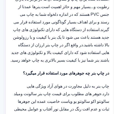
رطوبت و...بسیار مهم و حائز اهمیت است.بنرها عمدتا از
جنس PVC هستند که در اندازه دلخواه شما به چاپ می
رسند و برای اهداف بسیار گوناگونی مورد استفاده قرار می
گیرند.استفاده از دستگاه هایی که دارای تکنولوژی های چاپ
جدید هستند باعث می شود تا یک بنر با کیفیت و با رزولوشن
بالا داشته باشید.در واقع اگر در چاپ بنر ارزان از دستگاه
هایی استفاده شود که دارای کیفیت بالا و تکنولوژی های جدید
باشند بنر شما نیز با کیفیت بسیر بالاتری به چاپ خواهد رسید.
در چاپ بنر چه جوهرهای مورد استفاده قرار میگیرد؟
چاپ بنر به دلیل مجاورت در هوای آزاد ویژگی هایی
دارد.جوهر های مطلوب برای قیمت چاپ بنر سالونت ‏و‏‏میلد
سالونت‎و ‎‏اکو سالونت‎‎‏و یو وی‎‏است خاصیت عمده این ‏جوهرها
ثبات و عدم افت رنگ در مقابل نور آفتاب و عوامل محیطی