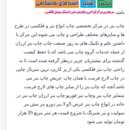
باشد.
چاپ بنر در مرکز تخصصی چاپ انواع بنر و فلکسی در طرح
ها و سایزهای مختلف طراحی و چاپ می شوند.این مرکز با
داشتن علم و تکنیک های به روز صنعت چاپ چاپ بنر ارزان
از جمله خدمات گروه چاپ می باشد که با حفظ کیفیت
گذشته برای مشتریان عزیز درنظر گرفته شده است تا به
راحتی چاپ بنر فلکسی یکی از پر کاربرد ترین متریال چاپی
در چاپ لارج فرمت یا همان چاپ عریض چاپ بنر می
باشد.آنچه که چاپ بنر را از سایر چاپ های لارج فرمت
متمایز چاپ بنر وچاپ بنر فوریو چاپ بنر ارزان چاپ بنر در
خانه در انواع چاپ بنر عرض 5و 3 بنر دورو بنر مش بنر
سولیت و بنر شبرنگ با شروع قیمت هر متر مربع 35 هزار
تومان تولید می شود