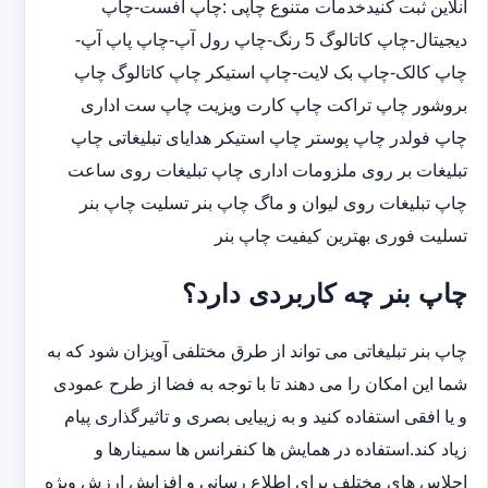
آنلاین ثبت کنیدخدمات متنوع چاپی :چاپ افست-چاپ
دیجیتال-چاپ کاتالوگ 5 رنگ-چاپ رول آپ-چاپ پاپ آپ-
چاپ کالک-چاپ بک لایت-چاپ استیکر چاپ کاتالوگ چاپ
بروشور چاپ تراکت چاپ کارت ویزیت چاپ ست اداری
چاپ فولدر چاپ پوستر چاپ استیکر هدایای تبلیغاتی چاپ
تبلیغات بر روی ملزومات اداری چاپ تبلیغات روی ساعت
چاپ تبلیغات روی لیوان و ماگ چاپ بنر تسلیت چاپ بنر
تسلیت فوری بهترین کیفیت چاپ بنر
چاپ بنر چه کاربردی دارد؟
چاپ بنر تبلیغاتی می تواند از طرق مختلفی آویزان شود که به
شما این امکان را می دهند تا با توجه به فضا از طرح عمودی
و یا افقی استفاده کنید و به زییایی بصری و تاثیرگذاری پیام
زیاد کند.استفاده در همایش ها کنفرانس ها سمینارها و
اجلاس های مختلف برای اطلاع رسانی و افزایش ارزش ویژه