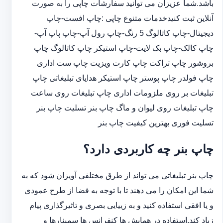
باشد.شما عزیزان می توانید سفارشات چاپی را به صورت
آنلاین ثبت کنیدخدمات متنوع چاپی :چاپ افست-چاپ
دیجیتال-چاپ کاتالوگ 5 رنگ-چاپ رول آپ-چاپ پاپ آپ-
چاپ کالک-چاپ بک لایت-چاپ استیکر چاپ کاتالوگ چاپ
بروشور چاپ تراکت چاپ کارت ویزیت چاپ ست اداری
چاپ فولدر چاپ پوستر چاپ استیکر هدایای تبلیغاتی چاپ
تبلیغات بر روی ملزومات اداری چاپ تبلیغات روی ساعت
چاپ تبلیغات روی لیوان و ماگ چاپ بنر تسلیت چاپ بنر
تسلیت فوری بهترین کیفیت چاپ بنر
چاپ بنر چه کاربردی دارد؟
چاپ بنر تبلیغاتی می تواند از طرق مختلفی آویزان شود که به
شما این امکان را می دهند تا با توجه به فضا از طرح عمودی
و یا افقی استفاده کنید و به زییایی بصری و تاثیرگذاری پیام
زیاد کند.استفاده در همایش ها کنفرانس ها سمینارها و