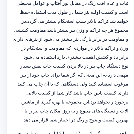
ثبات و عدم افت رنگ در مقابل نور آفتاب و عوامل محیطی
است و کیفیت اولیه بنر شما در طول مدت استفاده حفظ
خواهد شد.‎تراکم بالاتر سبب استحکام بیشتر می گردد.در
مجموع هر چه تراکم و وزن بنر بیشتر باشد مقاومت کششی
و مقاومت در ‏برابر پارگی بنر بیشتر می شود.از بنرهای دارای
وزن و تراکم بالاتر در مواردی که مقاومت و استحکام در
برابر باد و ‏کشش اهمیت بیشتری دارد استفاده می شود‎.‎
نوع دستگاه چاپ بنر در بالا بردن کیفیت چاپ نقش بسیار
مهمی دارد به این معنی که اگر شما برای چاپ خود از بنر
‏مرغوب استفاده کنید ولی دستگاهی که با آن چاپ می کنید
دارای کیفیت پایین چاپ باشد کار شما از کیفیت بالایی
برخوردار ‏نخواهد بود.این مجموعه با بهره گیری از ماشین
آلات و دستگاه های متنوع و به روز امکان چاپ بنر را با
بهترین کیفیت ‏وضوح و رنگ در اختیار شما قرار می دهد.‏‎
واحد وزنی بنر گرماژ بین ‏‎7‎‏اونس تا 13 اونس تنوع دارد و جزو