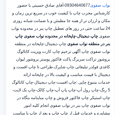
نواب صفوی
09304640677-آقای صادق حسینی با حضور
کارشناس مجرب چاپ با کیفیت خوب در سریع ترین زمان و
مکان و ارزان تر از همه جا مطمئن و با ضمانت شبانه روزی
24 ساعت حتی در روز های تعطیل چاپ بنر در محدوده نواب
صفوی
چاپ دیجیتال-چاپخانه در محدوده نواب صفوی
چاپ
بنر در منطقه نواب صفوی
چاپ دیجیتال-چاپخانه در منطقه
نواب صفوی چاپ آگهی ترحیم چاپ کارت ویزیت کاتالوگ
بروشور تراکت سربرگ پاکت فاکتور پوستر بروشور لیوان
کاغذی فولدر تبلیغاتی چاپ شاپرک.طراحی تا چاپ افست و
دیجیتال با قیمت مناسب و کیفیت بالا در چاپخانه ارائه
خدمات متنوع چاپی :چاپ افست-چاپ دیجیتال-چاپ کاتالوگ
5 رنگ-چاپ رول آپ-چاپ پاپ آپ-چاپ کالک-چاپ بک لایت-
چاپ استیکر چاپ فاکتور فروش و چاپ مباینامه بنگاه در
نواب صفوی چاپ بنر در نواب صفوی انجام کلیه امور
مشاوره و خدمات قبل از چاپ چاپ و بعد از چاپ با مناسب