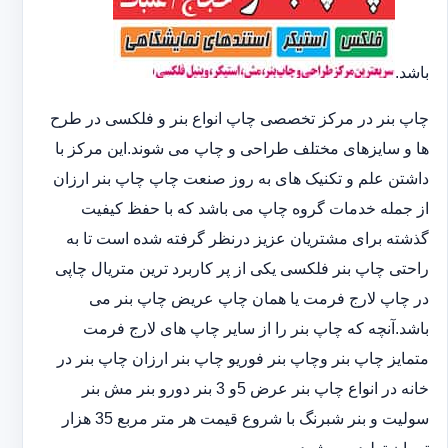
باشد.
چاپ بنر در مرکز تخصصی چاپ انواع بنر و فلکسی در طرح
ها و سایزهای مختلف طراحی و چاپ می شوند.این مرکز با
داشتن علم و تکنیک های به روز صنعت چاپ چاپ بنر ارزان
از جمله خدمات گروه چاپ می باشد که با حفظ کیفیت
گذشته برای مشتریان عزیز درنظر گرفته شده است تا به
راحتی چاپ بنر فلکسی یکی از پر کاربرد ترین متریال چاپی
در چاپ لارج فرمت یا همان چاپ عریض چاپ بنر می
باشد.آنچه که چاپ بنر را از سایر چاپ های لارج فرمت
متمایز چاپ بنر وچاپ بنر فوریو چاپ بنر ارزان چاپ بنر در
خانه در انواع چاپ بنر عرض 5و 3 بنر دورو بنر مش بنر
سولیت و بنر شبرنگ با شروع قیمت هر متر مربع 35 هزار