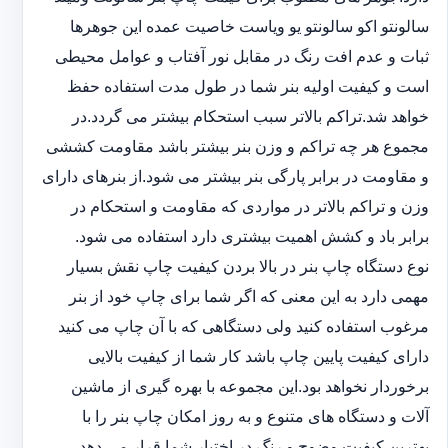
سالونت‎و ‎‏اکو سالونت‎‎‏و یو وی‎‏است خاصیت عمده این ‏جوهرها
ثبات و عدم افت رنگ در مقابل نور آفتاب و عوامل محیطی
است و کیفیت اولیه بنر شما در طول مدت استفاده حفظ
خواهد شد.‎تراکم بالاتر سبب استحکام بیشتر می گردد.در
مجموع هر چه تراکم و وزن بنر بیشتر باشد مقاومت کششی
و مقاومت در ‏برابر پارگی بنر بیشتر می شود.از بنرهای دارای
وزن و تراکم بالاتر در مواردی که مقاومت و استحکام در
برابر باد و ‏کشش اهمیت بیشتری دارد استفاده می شود‎.‎
نوع دستگاه چاپ بنر در بالا بردن کیفیت چاپ نقش بسیار
مهمی دارد به این معنی که اگر شما برای چاپ خود از بنر
‏مرغوب استفاده کنید ولی دستگاهی که با آن چاپ می کنید
دارای کیفیت پایین چاپ باشد کار شما از کیفیت بالایی
برخوردار ‏نخواهد بود.این مجموعه با بهره گیری از ماشین
آلات و دستگاه های متنوع و به روز امکان چاپ بنر را با
بهترین کیفیت ‏وضوح و رنگ در اختیار شما قرار می دهد.‏‎