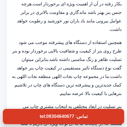
بکار رفته در آن از اهمیت ویژه ای برخوردار است.هرچه
جنس بنر بهتر باشد ماندگاری و مقاومت بالاتری در برابر
عوامل بیرونی مانند باد باران نور خورشید و رطوبت خواهد
داشت.
همچنین استفاده از دستگاه های پیشرفته موجب می شود
طرح روی بنر از کیفیت و شفافیت بالایی برخوردار بوده و بنر
تسلیت ظاهر و رنگ مناسبی داشته باشد.بنابراین میتوان
گفت نوع دستگاه تاثیر مستقیمی در کیفیت چاپ بنر خواهد
داشت.ما در مجموعه چاپ نجات اللهی منطقه نجات اللهی به
کمک جدیدترین و پیشرفته ترین دستگاه های چاپ در تلاشیم
بنرهایی با کیفیت بالا عرضه نماییم.
بنر تسلیت در ابعاد مختلفی به انتخاب مشتری چاپ می
شود.همچنین تنوع طرح و جملات روی بنر از سری مواردی
تماس: tel:09304640677
هستند که در چاپخانه ما به آن توجه ویژه ای داریم تا شما