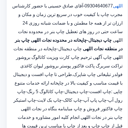
اللهی
09304640677-آقای صادق حسینی با حضور کارشناس
مجرب چاپ با کیفیت خوب در سریع ترین زمان و مکان و
ارزان تر از همه جا مطمئن و با ضمانت شبانه روزی 24
ساعت حتی در روز های تعطیل چاپ بنر در محدوده نجات
اللهی
چاپ دیجیتال-چاپخانه در محدوده نجات اللهی
چاپ بنر
در منطقه نجات اللهی
چاپ دیجیتال-چاپخانه در منطقه نجات
اللهی چاپ آگهی ترحیم چاپ کارت ویزیت کاتالوگ بروشور
تراکت سربرگ پاکت فاکتور پوستر بروشور لیوان کاغذی
فولدر تبلیغاتی چاپ شاپرک.طراحی تا چاپ افست و دیجیتال
با قیمت مناسب و کیفیت بالا در چاپخانه ارائه خدمات متنوع
چاپی :چاپ افست-چاپ دیجیتال-چاپ کاتالوگ 5 رنگ-چاپ
رول آپ-چاپ پاپ آپ-چاپ کالک-چاپ بک لایت-چاپ استیکر
چاپ فاکتور فروش و چاپ مباینامه بنگاه در نجات اللهی
چاپ بنر در نجات اللهی انجام کلیه امور مشاوره و خدمات
قبل از چاپ چاپ و بعد از چاپ با مناسب ترین قیمت ها