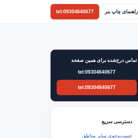
راهنمای چاپ بنر
tel:09304640677
تماس درج‌شده برای همین صفحه
tel:09304640677
tel:09304640677
دسترسی سریع
جست‌وجوی سایر مناطق