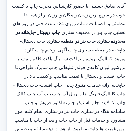
آقای صادق حسینی با حضور کارشناس مجرب چاپ با کیفیت
خوب در سریع ترین زمان و مکان و ارزان تر از همه جا
مطمئن و با ضمانت شبانه روزی 24 ساعت حتی در روز های
تعطیل چاپ بنر در محدوده ستاری
چاپ دیجیتال-چاپخانه در
محدوده ستاری
چاپ بنر در منطقه ستاری
چاپ دیجیتال-
چاپخانه در منطقه ستاری چاپ آگهی ترحیم چاپ کارت
ویزیت کاتالوگ بروشور تراکت سربرگ پاکت فاکتور پوستر
بروشور لیوان کاغذی فولدر تبلیغاتی چاپ شاپرک.طراحی تا
چاپ افست و دیجیتال با قیمت مناسب و کیفیت بالا در
چاپخانه ارائه خدمات متنوع چاپی :چاپ افست-چاپ دیجیتال-
چاپ کاتالوگ 5 رنگ-چاپ رول آپ-چاپ پاپ آپ-چاپ کالک-
چاپ بک لایت-چاپ استیکر چاپ فاکتور فروش و چاپ
مباینامه بنگاه در ستاری چاپ بنر در ستاری انجام کلیه امور
مشاوره و خدمات قبل از چاپ چاپ و بعد از چاپ با مناسب
ترین قیمت ها چاپخانه با بیش از هشت دهه سابقه و تخصص