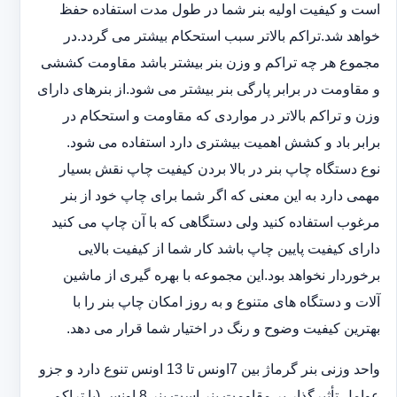
است و کیفیت اولیه بنر شما در طول مدت استفاده حفظ
خواهد شد.‎تراکم بالاتر سبب استحکام بیشتر می گردد.در
مجموع هر چه تراکم و وزن بنر بیشتر باشد مقاومت کششی
و مقاومت در ‏برابر پارگی بنر بیشتر می شود.از بنرهای دارای
وزن و تراکم بالاتر در مواردی که مقاومت و استحکام در
برابر باد و ‏کشش اهمیت بیشتری دارد استفاده می شود‎.‎
نوع دستگاه چاپ بنر در بالا بردن کیفیت چاپ نقش بسیار
مهمی دارد به این معنی که اگر شما برای چاپ خود از بنر
‏مرغوب استفاده کنید ولی دستگاهی که با آن چاپ می کنید
دارای کیفیت پایین چاپ باشد کار شما از کیفیت بالایی
برخوردار ‏نخواهد بود.این مجموعه با بهره گیری از ماشین
آلات و دستگاه های متنوع و به روز امکان چاپ بنر را با
بهترین کیفیت ‏وضوح و رنگ در اختیار شما قرار می دهد.‏‎
واحد وزنی بنر گرماژ بین ‏‎7‎‏اونس تا 13 اونس تنوع دارد و جزو
عوامل تأثیرگذار بر مقاومت بنر است.بنر 8 اونس (با ‏تراکم