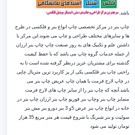
باشد.
چاپ بنر در مرکز تخصصی چاپ انواع بنر و فلکسی در طرح
ها و سایزهای مختلف طراحی و چاپ می شوند.این مرکز با
داشتن علم و تکنیک های به روز صنعت چاپ چاپ بنر ارزان
از جمله خدمات گروه چاپ می باشد که با حفظ کیفیت
گذشته برای مشتریان عزیز درنظر گرفته شده است تا به
راحتی چاپ بنر فلکسی یکی از پر کاربرد ترین متریال چاپی
در چاپ لارج فرمت یا همان چاپ عریض چاپ بنر می
باشد.آنچه که چاپ بنر را از سایر چاپ های لارج فرمت
متمایز چاپ بنر وچاپ بنر فوریو چاپ بنر ارزان چاپ بنر در
خانه در انواع چاپ بنر عرض 5و 3 بنر دورو بنر مش بنر
سولیت و بنر شبرنگ با شروع قیمت هر متر مربع 35 هزار
تومان تولید می شود