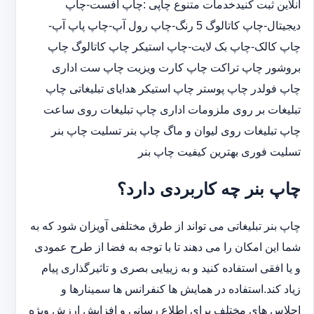
آنلاین ثبت کنیدخدمات متنوع چاپی :چاپ افست-چاپ
دیجیتال-چاپ کاتالوگ 5 رنگ-چاپ رول آپ-چاپ پاپ آپ-
چاپ کالک-چاپ بک لایت-چاپ استیکر چاپ کاتالوگ چاپ
بروشور چاپ تراکت چاپ کارت ویزیت چاپ ست اداری
چاپ فولدر چاپ پوستر چاپ استیکر هدایای تبلیغاتی چاپ
تبلیغات بر روی ملزومات اداری چاپ تبلیغات روی ساعت
چاپ تبلیغات روی لیوان و ماگ چاپ بنر تسلیت چاپ بنر
تسلیت فوری بهترین کیفیت چاپ بنر
چاپ بنر چه کاربردی دارد؟
چاپ بنر تبلیغاتی می تواند از طرق مختلفی آویزان شود که به
شما این امکان را می دهند تا با توجه به فضا از طرح عمودی
و یا افقی استفاده کنید و به زییایی بصری و تاثیرگذاری پیام
زیاد کند.استفاده در همایش ها کنفرانس ها سمینارها و
اجلاس های مختلف برای اطلاع رسانی و افزایش ارزش ویژه