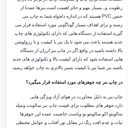
رطوبت و...بسیار مهم و حائز اهمیت است.بنرها عمدتا از
جنس PVC هستند که در اندازه دلخواه شما به چاپ می
رسند و برای اهداف بسیار گوناگونی مورد استفاده قرار می
گیرند.استفاده از دستگاه هایی که دارای تکنولوژی های چاپ
جدید هستند باعث می شود تا یک بنر با کیفیت و با رزولوشن
بالا داشته باشید.در واقع اگر در چاپ بنر ارزان از دستگاه
هایی استفاده شود که دارای کیفیت بالا و تکنولوژی های جدید
باشند بنر شما نیز با کیفیت بسیر بالاتری به چاپ خواهد رسید.
در چاپ بنر چه جوهرهای مورد استفاده قرار میگیرد؟
چاپ بنر به دلیل مجاورت در هوای آزاد ویژگی هایی
دارد.جوهر های مطلوب برای قیمت چاپ بنر سالونت ‏و‏‏میلد
سالونت‎و ‎‏اکو سالونت‎‎‏و یو وی‎‏است خاصیت عمده این ‏جوهرها
ثبات و عدم افت رنگ در مقابل نور آفتاب و عوامل محیطی