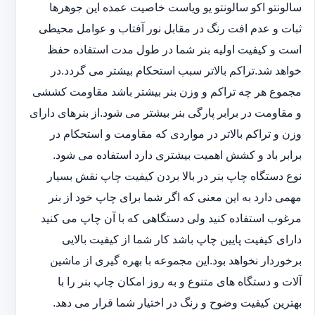
سالونت‎و ‎‏اکو سالونت‎‎‏و یو وی‎‏است خاصیت عمده این ‏جوهرها
ثبات و عدم افت رنگ در مقابل نور آفتاب و عوامل محیطی
است و کیفیت اولیه بنر شما در طول مدت استفاده حفظ
خواهد شد.‎تراکم بالاتر سبب استحکام بیشتر می گردد.در
مجموع هر چه تراکم و وزن بنر بیشتر باشد مقاومت کششی
و مقاومت در ‏برابر پارگی بنر بیشتر می شود.از بنرهای دارای
وزن و تراکم بالاتر در مواردی که مقاومت و استحکام در
برابر باد و ‏کشش اهمیت بیشتری دارد استفاده می شود‎.‎
نوع دستگاه چاپ بنر در بالا بردن کیفیت چاپ نقش بسیار
مهمی دارد به این معنی که اگر شما برای چاپ خود از بنر
‏مرغوب استفاده کنید ولی دستگاهی که با آن چاپ می کنید
دارای کیفیت پایین چاپ باشد کار شما از کیفیت بالایی
برخوردار ‏نخواهد بود.این مجموعه با بهره گیری از ماشین
آلات و دستگاه های متنوع و به روز امکان چاپ بنر را با
بهترین کیفیت ‏وضوح و رنگ در اختیار شما قرار می دهد.‏‎