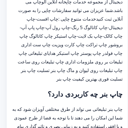
دیجیتال از مجموعه خدمات چاپخانه آنلاین الوچاپ می
باشد.شما عزیزان می توانید سفارشات چاپی را به صورت
آنلاین ثبت کنیدخدمات متنوع چاپی :چاپ افست-چاپ
دیجیتال-چاپ کاتالوگ 5 رنگ-چاپ رول آپ-چاپ پاپ آپ-
چاپ کالک-چاپ بک لایت-چاپ استیکر چاپ کاتالوگ چاپ
بروشور چاپ تراکت چاپ کارت ویزیت چاپ ست اداری
چاپ فولدر چاپ پوستر چاپ استیکر هدایای تبلیغاتی چاپ
تبلیغات بر روی ملزومات اداری چاپ تبلیغات روی ساعت
چاپ تبلیغات روی لیوان و ماگ چاپ بنر تسلیت چاپ بنر
تسلیت فوری بهترین کیفیت چاپ بنر
چاپ بنر چه کاربردی دارد؟
چاپ بنر تبلیغاتی می تواند از طرق مختلفی آویزان شود که به
شما این امکان را می دهند تا با توجه به فضا از طرح عمودی
و یا افقی استفاده کنید و به زییایی بصری و تاثیرگذاری پیام