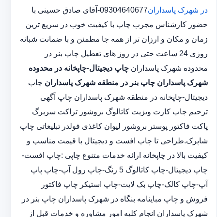
در شهرک پاسداران
09304640677-آقای صادق حسینی با
حضور کارشناس مجرب چاپ با کیفیت خوب در سریع ترین
زمان و مکان و ارزان تر از همه جا مطمئن و با ضمانت شبانه
روزی 24 ساعت حتی در روز های تعطیل چاپ بنر در
محدوده شهرک پاسداران
چاپ دیجیتال-چاپخانه در محدوده
شهرک پاسداران
چاپ بنر در منطقه شهرک پاسداران
چاپ
دیجیتال-چاپخانه در منطقه شهرک پاسداران چاپ آگهی
ترحیم چاپ کارت ویزیت کاتالوگ بروشور تراکت سربرگ
پاکت فاکتور پوستر بروشور لیوان کاغذی فولدر تبلیغاتی چاپ
شاپرک.طراحی تا چاپ افست و دیجیتال با قیمت مناسب و
کیفیت بالا در چاپخانه ارائه خدمات متنوع چاپی :چاپ افست-
چاپ دیجیتال-چاپ کاتالوگ 5 رنگ-چاپ رول آپ-چاپ پاپ
آپ-چاپ کالک-چاپ بک لایت-چاپ استیکر چاپ فاکتور
فروش و چاپ مباینامه بنگاه در شهرک پاسداران چاپ بنر در
شهرک پاسداران انجام کلیه امور مشاوره و خدمات قبل از