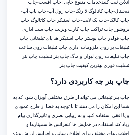
آنلاین ثبت کنیدخدمات متنوع چاپی :چاپ افست-چاپ
دیجیتال-چاپ کاتالوگ 5 رنگ-چاپ رول آپ-چاپ پاپ آپ-
چاپ کالک-چاپ بک لایت-چاپ استیکر چاپ کاتالوگ چاپ
بروشور چاپ تراکت چاپ کارت ویزیت چاپ ست اداری
چاپ فولدر چاپ پوستر چاپ استیکر هدایای تبلیغاتی چاپ
تبلیغات بر روی ملزومات اداری چاپ تبلیغات روی ساعت
چاپ تبلیغات روی لیوان و ماگ چاپ بنر تسلیت چاپ بنر
تسلیت فوری بهترین کیفیت چاپ بنر
چاپ بنر چه کاربردی دارد؟
چاپ بنر تبلیغاتی می تواند از طرق مختلفی آویزان شود که به
شما این امکان را می دهند تا با توجه به فضا از طرح عمودی
و یا افقی استفاده کنید و به زییایی بصری و تاثیرگذاری پیام
زیاد کند.استفاده در همایش ها کنفرانس ها سمینارها و
اجلاس های مختلف برای اطلاع رسانی و افزایش ارزش ویژه