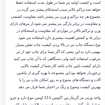
است و کیفیت اولیه بنر شما در طول مدت استفاده حفظ
خواهد شد.‎تراکم بالاتر سبب استحکام بیشتر می گردد.در
مجموع هر چه تراکم و وزن بنر بیشتر باشد مقاومت کششی
و مقاومت در ‏برابر پارگی بنر بیشتر می شود.از بنرهای دارای
وزن و تراکم بالاتر در مواردی که مقاومت و استحکام در
برابر باد و ‏کشش اهمیت بیشتری دارد استفاده می شود‎.‎
نوع دستگاه چاپ بنر در بالا بردن کیفیت چاپ نقش بسیار
مهمی دارد به این معنی که اگر شما برای چاپ خود از بنر
‏مرغوب استفاده کنید ولی دستگاهی که با آن چاپ می کنید
دارای کیفیت پایین چاپ باشد کار شما از کیفیت بالایی
برخوردار ‏نخواهد بود.این مجموعه با بهره گیری از ماشین
آلات و دستگاه های متنوع و به روز امکان چاپ بنر را با
بهترین کیفیت ‏وضوح و رنگ در اختیار شما قرار می دهد.‏‎
واحد وزنی بنر گرماژ بین ‏‎7‎‏اونس تا 13 اونس تنوع دارد و جزو
عوامل تأثیرگذار بر مقاومت بنر است.بنر 8 اونس (با ‏تراکم