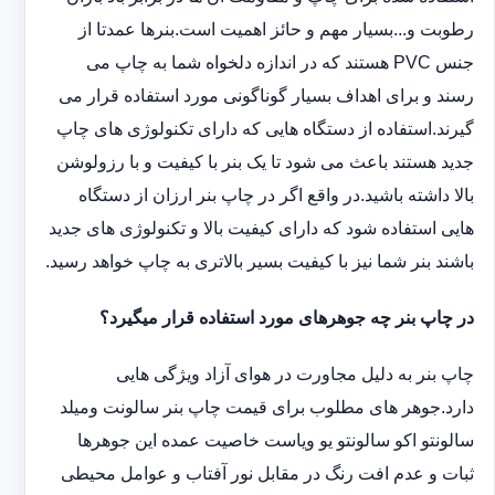
رطوبت و...بسیار مهم و حائز اهمیت است.بنرها عمدتا از
جنس PVC هستند که در اندازه دلخواه شما به چاپ می
رسند و برای اهداف بسیار گوناگونی مورد استفاده قرار می
گیرند.استفاده از دستگاه هایی که دارای تکنولوژی های چاپ
جدید هستند باعث می شود تا یک بنر با کیفیت و با رزولوشن
بالا داشته باشید.در واقع اگر در چاپ بنر ارزان از دستگاه
هایی استفاده شود که دارای کیفیت بالا و تکنولوژی های جدید
باشند بنر شما نیز با کیفیت بسیر بالاتری به چاپ خواهد رسید.
در چاپ بنر چه جوهرهای مورد استفاده قرار میگیرد؟
چاپ بنر به دلیل مجاورت در هوای آزاد ویژگی هایی
دارد.جوهر های مطلوب برای قیمت چاپ بنر سالونت ‏و‏‏میلد
سالونت‎و ‎‏اکو سالونت‎‎‏و یو وی‎‏است خاصیت عمده این ‏جوهرها
ثبات و عدم افت رنگ در مقابل نور آفتاب و عوامل محیطی