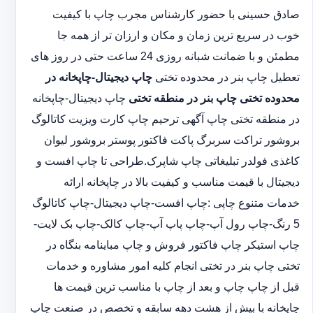
صادق حسینی با حضور کارشناس مجرب چاپ با کیفیت
خوب در سریع ترین زمان و مکان و ارزان تر از همه جا
مطمئن و با ضمانت شبانه روزی 24 ساعت حتی در روز های
تعطیل چاپ بنر در محدوده تختی
چاپ دیجیتال-چاپخانه در
محدوده تختی
چاپ بنر در منطقه تختی
چاپ دیجیتال-چاپخانه
در منطقه تختی چاپ آگهی ترحیم چاپ کارت ویزیت کاتالوگ
بروشور تراکت سربرگ پاکت فاکتور پوستر بروشور لیوان
کاغذی فولدر تبلیغاتی چاپ شاپرک.طراحی تا چاپ افست و
دیجیتال با قیمت مناسب و کیفیت بالا در چاپخانه ارائه
خدمات متنوع چاپی :چاپ افست-چاپ دیجیتال-چاپ کاتالوگ
5 رنگ-چاپ رول آپ-چاپ پاپ آپ-چاپ کالک-چاپ بک لایت-
چاپ استیکر چاپ فاکتور فروش و چاپ مباینامه بنگاه در
تختی چاپ بنر در تختی انجام کلیه امور مشاوره و خدمات
قبل از چاپ چاپ و بعد از چاپ با مناسب ترین قیمت ها
چاپخانه با بیش از هشت دهه سابقه و تخصص در صنعت چاپ