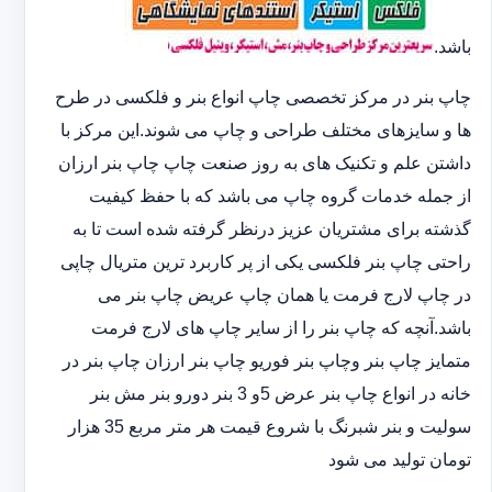
باشد.
چاپ بنر در مرکز تخصصی چاپ انواع بنر و فلکسی در طرح
ها و سایزهای مختلف طراحی و چاپ می شوند.این مرکز با
داشتن علم و تکنیک های به روز صنعت چاپ چاپ بنر ارزان
از جمله خدمات گروه چاپ می باشد که با حفظ کیفیت
گذشته برای مشتریان عزیز درنظر گرفته شده است تا به
راحتی چاپ بنر فلکسی یکی از پر کاربرد ترین متریال چاپی
در چاپ لارج فرمت یا همان چاپ عریض چاپ بنر می
باشد.آنچه که چاپ بنر را از سایر چاپ های لارج فرمت
متمایز چاپ بنر وچاپ بنر فوریو چاپ بنر ارزان چاپ بنر در
خانه در انواع چاپ بنر عرض 5و 3 بنر دورو بنر مش بنر
سولیت و بنر شبرنگ با شروع قیمت هر متر مربع 35 هزار
تومان تولید می شود