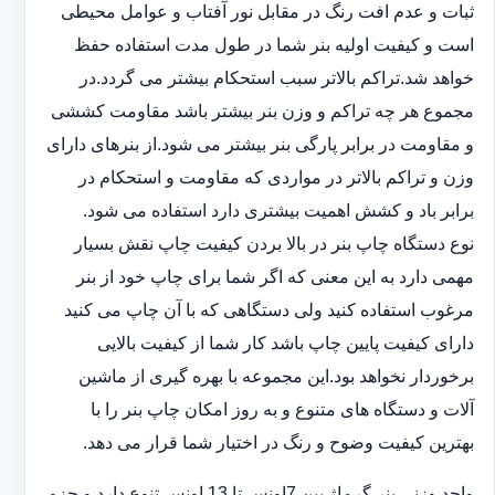
ثبات و عدم افت رنگ در مقابل نور آفتاب و عوامل محیطی
است و کیفیت اولیه بنر شما در طول مدت استفاده حفظ
خواهد شد.‎تراکم بالاتر سبب استحکام بیشتر می گردد.در
مجموع هر چه تراکم و وزن بنر بیشتر باشد مقاومت کششی
و مقاومت در ‏برابر پارگی بنر بیشتر می شود.از بنرهای دارای
وزن و تراکم بالاتر در مواردی که مقاومت و استحکام در
برابر باد و ‏کشش اهمیت بیشتری دارد استفاده می شود‎.‎
نوع دستگاه چاپ بنر در بالا بردن کیفیت چاپ نقش بسیار
مهمی دارد به این معنی که اگر شما برای چاپ خود از بنر
‏مرغوب استفاده کنید ولی دستگاهی که با آن چاپ می کنید
دارای کیفیت پایین چاپ باشد کار شما از کیفیت بالایی
برخوردار ‏نخواهد بود.این مجموعه با بهره گیری از ماشین
آلات و دستگاه های متنوع و به روز امکان چاپ بنر را با
بهترین کیفیت ‏وضوح و رنگ در اختیار شما قرار می دهد.‏‎
واحد وزنی بنر گرماژ بین ‏‎7‎‏اونس تا 13 اونس تنوع دارد و جزو