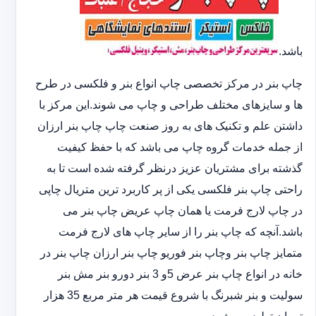
باشد.
چاپ بنر در مرکز تخصصی چاپ انواع بنر و فلکسی در طرح
ها و سایزهای مختلف طراحی و چاپ می شوند.این مرکز با
داشتن علم و تکنیک های به روز صنعت چاپ چاپ بنر ارزان
از جمله خدمات گروه چاپ می باشد که با حفظ کیفیت
گذشته برای مشتریان عزیز درنظر گرفته شده است تا به
راحتی چاپ بنر فلکسی یکی از پر کاربرد ترین متریال چاپی
در چاپ لارج فرمت یا همان چاپ عریض چاپ بنر می
باشد.آنچه که چاپ بنر را از سایر چاپ های لارج فرمت
متمایز چاپ بنر وچاپ بنر فوریو چاپ بنر ارزان چاپ بنر در
خانه در انواع چاپ بنر عرض 5و 3 بنر دورو بنر مش بنر
سولیت و بنر شبرنگ با شروع قیمت هر متر مربع 35 هزار