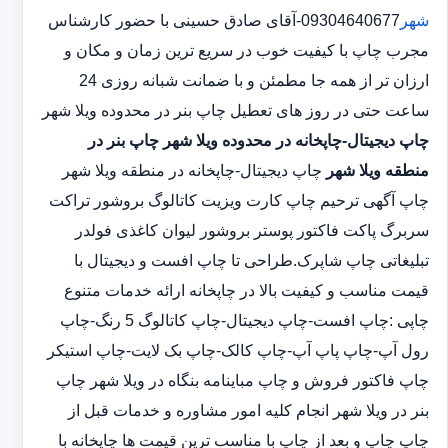
شهر
09304640677-آقای صادق حسینی با حضور کارشناس
مجرب چاپ با کیفیت خوب در سریع ترین زمان و مکان و
ارزان تر از همه جا مطمئن و با ضمانت شبانه روزی 24
ساعت حتی در روز های تعطیل چاپ بنر در محدوده ویلا شهر
چاپ دیجیتال-چاپخانه در محدوده ویلا شهر
چاپ بنر در
منطقه ویلا شهر
چاپ دیجیتال-چاپخانه در منطقه ویلا شهر
چاپ آگهی ترحیم چاپ کارت ویزیت کاتالوگ بروشور تراکت
سربرگ پاکت فاکتور پوستر بروشور لیوان کاغذی فولدر
تبلیغاتی چاپ شاپرک.طراحی تا چاپ افست و دیجیتال با
قیمت مناسب و کیفیت بالا در چاپخانه ارائه خدمات متنوع
چاپی :چاپ افست-چاپ دیجیتال-چاپ کاتالوگ 5 رنگ-چاپ
رول آپ-چاپ پاپ آپ-چاپ کالک-چاپ بک لایت-چاپ استیکر
چاپ فاکتور فروش و چاپ مباینامه بنگاه در ویلا شهر چاپ
بنر در ویلا شهر انجام کلیه امور مشاوره و خدمات قبل از
چاپ چاپ و بعد از چاپ با مناسب ترین قیمت ها چاپخانه با