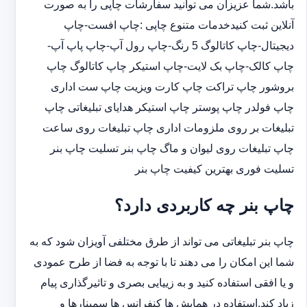
باشد.شما عزیزان می توانید سفارشات چاپی را به صورت
آنلاین ثبت کنیدخدمات متنوع چاپی :چاپ افست-چاپ
دیجیتال-چاپ کاتالوگ 5 رنگ-چاپ رول آپ-چاپ پاپ آپ-
چاپ کالک-چاپ بک لایت-چاپ استیکر چاپ کاتالوگ چاپ
بروشور چاپ تراکت چاپ کارت ویزیت چاپ ست اداری
چاپ فولدر چاپ پوستر چاپ استیکر هدایای تبلیغاتی چاپ
تبلیغات بر روی ملزومات اداری چاپ تبلیغات روی ساعت
چاپ تبلیغات روی لیوان و ماگ چاپ بنر تسلیت چاپ بنر
تسلیت فوری بهترین کیفیت چاپ بنر
چاپ بنر چه کاربردی دارد؟
چاپ بنر تبلیغاتی می تواند از طرق مختلفی آویزان شود که به
شما این امکان را می دهند تا با توجه به فضا از طرح عمودی
و یا افقی استفاده کنید و به زییایی بصری و تاثیرگذاری پیام
زیاد کند.استفاده در همایش ها کنفرانس ها سمینارها و