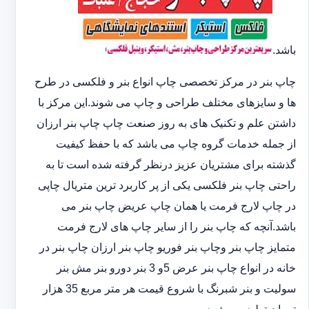
باشد.
چاپ بنر در مرکز تخصصی چاپ انواع بنر و فلکسی در طرح
ها و سایزهای مختلف طراحی و چاپ می شوند.این مرکز با
داشتن علم و تکنیک های به روز صنعت چاپ چاپ بنر ارزان
از جمله خدمات گروه چاپ می باشد که با حفظ کیفیت
گذشته برای مشتریان عزیز درنظر گرفته شده است تا به
راحتی چاپ بنر فلکسی یکی از پر کاربرد ترین متریال چاپی
در چاپ لارج فرمت یا همان چاپ عریض چاپ بنر می
باشد.آنچه که چاپ بنر را از سایر چاپ های لارج فرمت
متمایز چاپ بنر وچاپ بنر فوریو چاپ بنر ارزان چاپ بنر در
خانه در انواع چاپ بنر عرض 5و 3 بنر دورو بنر مش بنر
سولیت و بنر شبرنگ با شروع قیمت هر متر مربع 35 هزار