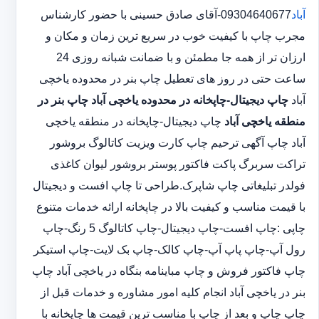
آباد
09304640677-آقای صادق حسینی با حضور کارشناس
مجرب چاپ با کیفیت خوب در سریع ترین زمان و مکان و
ارزان تر از همه جا مطمئن و با ضمانت شبانه روزی 24
ساعت حتی در روز های تعطیل چاپ بنر در محدوده یاخچی
آباد
چاپ دیجیتال-چاپخانه در محدوده یاخچی آباد
چاپ بنر در
منطقه یاخچی آباد
چاپ دیجیتال-چاپخانه در منطقه یاخچی
آباد چاپ آگهی ترحیم چاپ کارت ویزیت کاتالوگ بروشور
تراکت سربرگ پاکت فاکتور پوستر بروشور لیوان کاغذی
فولدر تبلیغاتی چاپ شاپرک.طراحی تا چاپ افست و دیجیتال
با قیمت مناسب و کیفیت بالا در چاپخانه ارائه خدمات متنوع
چاپی :چاپ افست-چاپ دیجیتال-چاپ کاتالوگ 5 رنگ-چاپ
رول آپ-چاپ پاپ آپ-چاپ کالک-چاپ بک لایت-چاپ استیکر
چاپ فاکتور فروش و چاپ مباینامه بنگاه در یاخچی آباد چاپ
بنر در یاخچی آباد انجام کلیه امور مشاوره و خدمات قبل از
چاپ چاپ و بعد از چاپ با مناسب ترین قیمت ها چاپخانه با