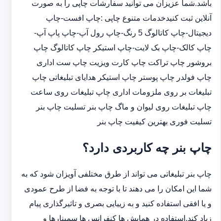
باشد.شما عزیزان می توانید سفارشات چاپی را به صورت
آنلاین ثبت کنیدخدمات متنوع چاپی :چاپ افست-چاپ
دیجیتال-چاپ کاتالوگ 5 رنگ-چاپ رول آپ-چاپ پاپ آپ-
چاپ کالک-چاپ بک لایت-چاپ استیکر چاپ کاتالوگ چاپ
بروشور چاپ تراکت چاپ کارت ویزیت چاپ ست اداری
چاپ فولدر چاپ پوستر چاپ استیکر هدایای تبلیغاتی چاپ
تبلیغات بر روی ملزومات اداری چاپ تبلیغات روی ساعت
چاپ تبلیغات روی لیوان و ماگ چاپ بنر تسلیت چاپ بنر
تسلیت فوری بهترین کیفیت چاپ بنر
چاپ بنر چه کاربردی دارد؟
چاپ بنر تبلیغاتی می تواند از طرق مختلفی آویزان شود که به
شما این امکان را می دهند تا با توجه به فضا از طرح عمودی
و یا افقی استفاده کنید و به زییایی بصری و تاثیرگذاری پیام
زیاد کند.استفاده در همایش ها کنفرانس ها سمینارها و