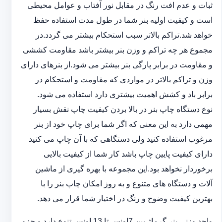
ثبات و عدم افت رنگ در مقابل نور آفتاب و عوامل محیطی
است و کیفیت اولیه بنر شما در طول مدت استفاده حفظ
خواهد شد.‎تراکم بالاتر سبب استحکام بیشتر می گردد.در
مجموع هر چه تراکم و وزن بنر بیشتر باشد مقاومت کششی
و مقاومت در ‏برابر پارگی بنر بیشتر می شود.از بنرهای دارای
وزن و تراکم بالاتر در مواردی که مقاومت و استحکام در
برابر باد و ‏کشش اهمیت بیشتری دارد استفاده می شود‎.‎
نوع دستگاه چاپ بنر در بالا بردن کیفیت چاپ نقش بسیار
مهمی دارد به این معنی که اگر شما برای چاپ خود از بنر
‏مرغوب استفاده کنید ولی دستگاهی که با آن چاپ می کنید
دارای کیفیت پایین چاپ باشد کار شما از کیفیت بالایی
برخوردار ‏نخواهد بود.این مجموعه با بهره گیری از ماشین
آلات و دستگاه های متنوع و به روز امکان چاپ بنر را با
بهترین کیفیت ‏وضوح و رنگ در اختیار شما قرار می دهد.‏‎
واحد وزنی بنر گرماژ بین ‏‎7‎‏اونس تا 13 اونس تنوع دارد و جزو