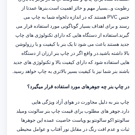
رطوبت و...بسیار مهم و حائز اهمیت است.بنرها عمدتا از
جنس PVC هستند که در اندازه دلخواه شما به چاپ می
رسند و برای اهداف بسیار گوناگونی مورد استفاده قرار می
گیرند.استفاده از دستگاه هایی که دارای تکنولوژی های چاپ
جدید هستند باعث می شود تا یک بنر با کیفیت و با رزولوشن
بالا داشته باشید.در واقع اگر در چاپ بنر ارزان از دستگاه
هایی استفاده شود که دارای کیفیت بالا و تکنولوژی های جدید
باشند بنر شما نیز با کیفیت بسیر بالاتری به چاپ خواهد رسید.
در چاپ بنر چه جوهرهای مورد استفاده قرار میگیرد؟
چاپ بنر به دلیل مجاورت در هوای آزاد ویژگی هایی
دارد.جوهر های مطلوب برای قیمت چاپ بنر سالونت ‏و‏‏میلد
سالونت‎و ‎‏اکو سالونت‎‎‏و یو وی‎‏است خاصیت عمده این ‏جوهرها
ثبات و عدم افت رنگ در مقابل نور آفتاب و عوامل محیطی