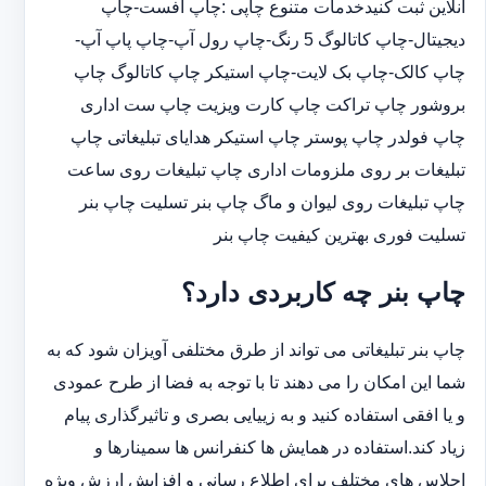
آنلاین ثبت کنیدخدمات متنوع چاپی :چاپ افست-چاپ
دیجیتال-چاپ کاتالوگ 5 رنگ-چاپ رول آپ-چاپ پاپ آپ-
چاپ کالک-چاپ بک لایت-چاپ استیکر چاپ کاتالوگ چاپ
بروشور چاپ تراکت چاپ کارت ویزیت چاپ ست اداری
چاپ فولدر چاپ پوستر چاپ استیکر هدایای تبلیغاتی چاپ
تبلیغات بر روی ملزومات اداری چاپ تبلیغات روی ساعت
چاپ تبلیغات روی لیوان و ماگ چاپ بنر تسلیت چاپ بنر
تسلیت فوری بهترین کیفیت چاپ بنر
چاپ بنر چه کاربردی دارد؟
چاپ بنر تبلیغاتی می تواند از طرق مختلفی آویزان شود که به
شما این امکان را می دهند تا با توجه به فضا از طرح عمودی
و یا افقی استفاده کنید و به زییایی بصری و تاثیرگذاری پیام
زیاد کند.استفاده در همایش ها کنفرانس ها سمینارها و
اجلاس های مختلف برای اطلاع رسانی و افزایش ارزش ویژه