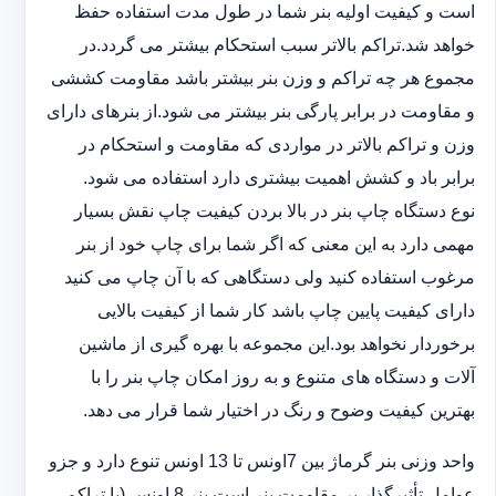
است و کیفیت اولیه بنر شما در طول مدت استفاده حفظ
خواهد شد.‎تراکم بالاتر سبب استحکام بیشتر می گردد.در
مجموع هر چه تراکم و وزن بنر بیشتر باشد مقاومت کششی
و مقاومت در ‏برابر پارگی بنر بیشتر می شود.از بنرهای دارای
وزن و تراکم بالاتر در مواردی که مقاومت و استحکام در
برابر باد و ‏کشش اهمیت بیشتری دارد استفاده می شود‎.‎
نوع دستگاه چاپ بنر در بالا بردن کیفیت چاپ نقش بسیار
مهمی دارد به این معنی که اگر شما برای چاپ خود از بنر
‏مرغوب استفاده کنید ولی دستگاهی که با آن چاپ می کنید
دارای کیفیت پایین چاپ باشد کار شما از کیفیت بالایی
برخوردار ‏نخواهد بود.این مجموعه با بهره گیری از ماشین
آلات و دستگاه های متنوع و به روز امکان چاپ بنر را با
بهترین کیفیت ‏وضوح و رنگ در اختیار شما قرار می دهد.‏‎
واحد وزنی بنر گرماژ بین ‏‎7‎‏اونس تا 13 اونس تنوع دارد و جزو
عوامل تأثیرگذار بر مقاومت بنر است.بنر 8 اونس (با ‏تراکم