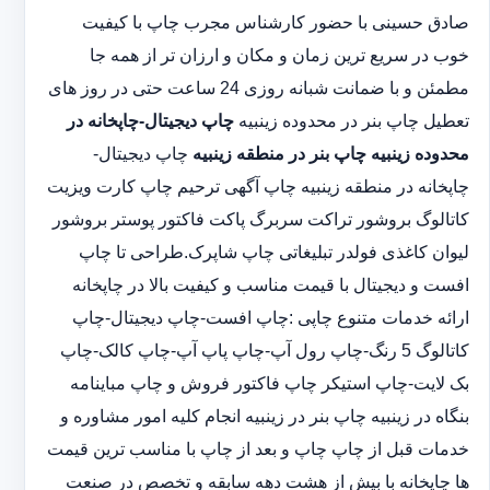
صادق حسینی با حضور کارشناس مجرب چاپ با کیفیت
خوب در سریع ترین زمان و مکان و ارزان تر از همه جا
مطمئن و با ضمانت شبانه روزی 24 ساعت حتی در روز های
تعطیل چاپ بنر در محدوده زینبیه
چاپ دیجیتال-چاپخانه در
محدوده زینبیه
چاپ بنر در منطقه زینبیه
چاپ دیجیتال-
چاپخانه در منطقه زینبیه چاپ آگهی ترحیم چاپ کارت ویزیت
کاتالوگ بروشور تراکت سربرگ پاکت فاکتور پوستر بروشور
لیوان کاغذی فولدر تبلیغاتی چاپ شاپرک.طراحی تا چاپ
افست و دیجیتال با قیمت مناسب و کیفیت بالا در چاپخانه
ارائه خدمات متنوع چاپی :چاپ افست-چاپ دیجیتال-چاپ
کاتالوگ 5 رنگ-چاپ رول آپ-چاپ پاپ آپ-چاپ کالک-چاپ
بک لایت-چاپ استیکر چاپ فاکتور فروش و چاپ مباینامه
بنگاه در زینبیه چاپ بنر در زینبیه انجام کلیه امور مشاوره و
خدمات قبل از چاپ چاپ و بعد از چاپ با مناسب ترین قیمت
ها چاپخانه با بیش از هشت دهه سابقه و تخصص در صنعت