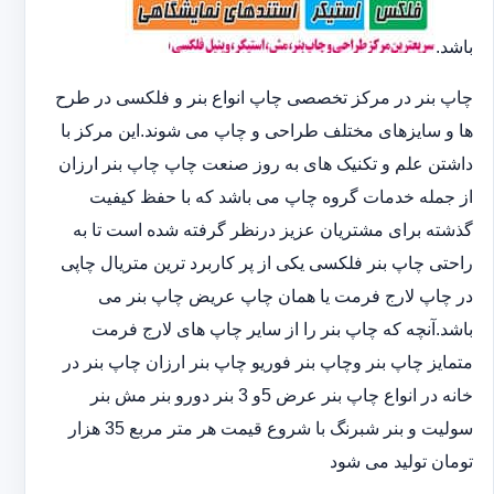
باشد.
چاپ بنر در مرکز تخصصی چاپ انواع بنر و فلکسی در طرح
ها و سایزهای مختلف طراحی و چاپ می شوند.این مرکز با
داشتن علم و تکنیک های به روز صنعت چاپ چاپ بنر ارزان
از جمله خدمات گروه چاپ می باشد که با حفظ کیفیت
گذشته برای مشتریان عزیز درنظر گرفته شده است تا به
راحتی چاپ بنر فلکسی یکی از پر کاربرد ترین متریال چاپی
در چاپ لارج فرمت یا همان چاپ عریض چاپ بنر می
باشد.آنچه که چاپ بنر را از سایر چاپ های لارج فرمت
متمایز چاپ بنر وچاپ بنر فوریو چاپ بنر ارزان چاپ بنر در
خانه در انواع چاپ بنر عرض 5و 3 بنر دورو بنر مش بنر
سولیت و بنر شبرنگ با شروع قیمت هر متر مربع 35 هزار
تومان تولید می شود