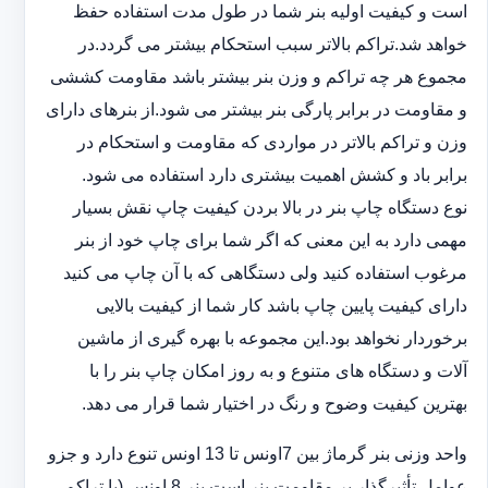
است و کیفیت اولیه بنر شما در طول مدت استفاده حفظ
خواهد شد.‎تراکم بالاتر سبب استحکام بیشتر می گردد.در
مجموع هر چه تراکم و وزن بنر بیشتر باشد مقاومت کششی
و مقاومت در ‏برابر پارگی بنر بیشتر می شود.از بنرهای دارای
وزن و تراکم بالاتر در مواردی که مقاومت و استحکام در
برابر باد و ‏کشش اهمیت بیشتری دارد استفاده می شود‎.‎
نوع دستگاه چاپ بنر در بالا بردن کیفیت چاپ نقش بسیار
مهمی دارد به این معنی که اگر شما برای چاپ خود از بنر
‏مرغوب استفاده کنید ولی دستگاهی که با آن چاپ می کنید
دارای کیفیت پایین چاپ باشد کار شما از کیفیت بالایی
برخوردار ‏نخواهد بود.این مجموعه با بهره گیری از ماشین
آلات و دستگاه های متنوع و به روز امکان چاپ بنر را با
بهترین کیفیت ‏وضوح و رنگ در اختیار شما قرار می دهد.‏‎
واحد وزنی بنر گرماژ بین ‏‎7‎‏اونس تا 13 اونس تنوع دارد و جزو
عوامل تأثیرگذار بر مقاومت بنر است.بنر 8 اونس (با ‏تراکم