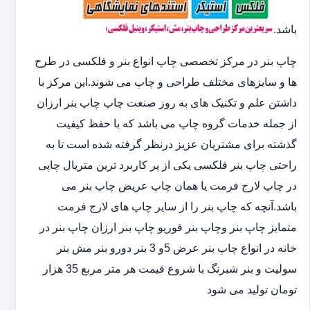
باشد.
چاپ بنر در مرکز تخصصی چاپ انواع بنر و فلکسی در طرح
ها و سایزهای مختلف طراحی و چاپ می شوند.این مرکز با
داشتن علم و تکنیک های به روز صنعت چاپ چاپ بنر ارزان
از جمله خدمات گروه چاپ می باشد که با حفظ کیفیت
گذشته برای مشتریان عزیز درنظر گرفته شده است تا به
راحتی چاپ بنر فلکسی یکی از پر کاربرد ترین متریال چاپی
در چاپ لارج فرمت یا همان چاپ عریض چاپ بنر می
باشد.آنچه که چاپ بنر را از سایر چاپ های لارج فرمت
متمایز چاپ بنر وچاپ بنر فوریو چاپ بنر ارزان چاپ بنر در
خانه در انواع چاپ بنر عرض 5و 3 بنر دورو بنر مش بنر
سولیت و بنر شبرنگ با شروع قیمت هر متر مربع 35 هزار
تومان تولید می شود