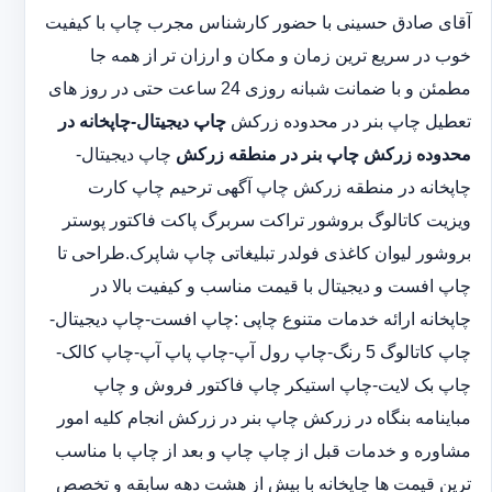
آقای صادق حسینی با حضور کارشناس مجرب چاپ با کیفیت
خوب در سریع ترین زمان و مکان و ارزان تر از همه جا
مطمئن و با ضمانت شبانه روزی 24 ساعت حتی در روز های
تعطیل چاپ بنر در محدوده زرکش
چاپ دیجیتال-چاپخانه در
محدوده زرکش
چاپ بنر در منطقه زرکش
چاپ دیجیتال-
چاپخانه در منطقه زرکش چاپ آگهی ترحیم چاپ کارت
ویزیت کاتالوگ بروشور تراکت سربرگ پاکت فاکتور پوستر
بروشور لیوان کاغذی فولدر تبلیغاتی چاپ شاپرک.طراحی تا
چاپ افست و دیجیتال با قیمت مناسب و کیفیت بالا در
چاپخانه ارائه خدمات متنوع چاپی :چاپ افست-چاپ دیجیتال-
چاپ کاتالوگ 5 رنگ-چاپ رول آپ-چاپ پاپ آپ-چاپ کالک-
چاپ بک لایت-چاپ استیکر چاپ فاکتور فروش و چاپ
مباینامه بنگاه در زرکش چاپ بنر در زرکش انجام کلیه امور
مشاوره و خدمات قبل از چاپ چاپ و بعد از چاپ با مناسب
ترین قیمت ها چاپخانه با بیش از هشت دهه سابقه و تخصص