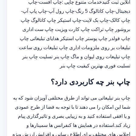
آنلاین ثبت کنیدخدمات متنوع چاپی :چاپ افست-چاپ
دیجیتال-چاپ کاتالوگ 5 رنگ-چاپ رول آپ-چاپ پاپ آپ-
چاپ کالک-چاپ بک لایت-چاپ استیکر چاپ کاتالوگ چاپ
بروشور چاپ تراکت چاپ کارت ویزیت چاپ ست اداری
چاپ فولدر چاپ پوستر چاپ استیکر هدایای تبلیغاتی چاپ
تبلیغات بر روی ملزومات اداری چاپ تبلیغات روی ساعت
چاپ تبلیغات روی لیوان و ماگ چاپ بنر تسلیت چاپ بنر
تسلیت فوری بهترین کیفیت چاپ بنر
چاپ بنر چه کاربردی دارد؟
چاپ بنر تبلیغاتی می تواند از طرق مختلفی آویزان شود که به
شما این امکان را می دهند تا با توجه به فضا از طرح عمودی
و یا افقی استفاده کنید و به زییایی بصری و تاثیرگذاری پیام
زیاد کند.استفاده در همایش ها کنفرانس ها سمینارها و
اجلاس های مختلف برای اطلاع رسانی و افزایش ارزش ویژه