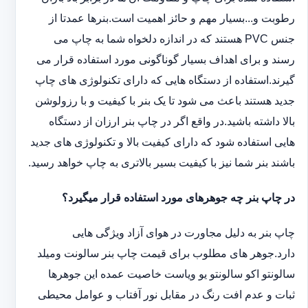
رطوبت و...بسیار مهم و حائز اهمیت است.بنرها عمدتا از
جنس PVC هستند که در اندازه دلخواه شما به چاپ می
رسند و برای اهداف بسیار گوناگونی مورد استفاده قرار می
گیرند.استفاده از دستگاه هایی که دارای تکنولوژی های چاپ
جدید هستند باعث می شود تا یک بنر با کیفیت و با رزولوشن
بالا داشته باشید.در واقع اگر در چاپ بنر ارزان از دستگاه
هایی استفاده شود که دارای کیفیت بالا و تکنولوژی های جدید
باشند بنر شما نیز با کیفیت بسیر بالاتری به چاپ خواهد رسید.
در چاپ بنر چه جوهرهای مورد استفاده قرار میگیرد؟
چاپ بنر به دلیل مجاورت در هوای آزاد ویژگی هایی
دارد.جوهر های مطلوب برای قیمت چاپ بنر سالونت ‏و‏‏میلد
سالونت‎و ‎‏اکو سالونت‎‎‏و یو وی‎‏است خاصیت عمده این ‏جوهرها
ثبات و عدم افت رنگ در مقابل نور آفتاب و عوامل محیطی